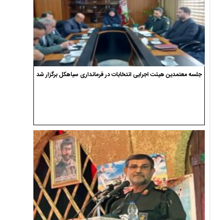
جلسه معتمدین هیئت اجرایی انتخابات در فرمانداری سیاهکل برگزار شد