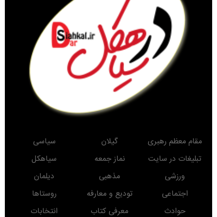
مقام معظم رهبری
گیلان
سیاسی
تبلیغات در سایت
نماز جمعه
سیاهکل
ورزشی
مذهبی
دیلمان
اجتماعی
تودیع و معارفه
روستاها
حوادث
معرفی کتاب
انتخابات