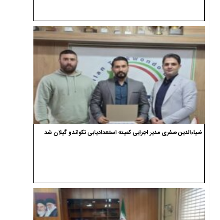
ضیاءالدین صفری مدیر اجرایی کمیته استعدادیابی تکواندو گیلان شد