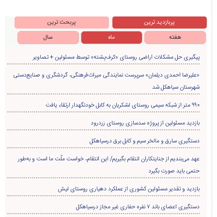
پربازدید ترین
پربحث ترین
هفته
ماه
سال
پیگیری حل مشکلات اراضی روستای «کرف‌پشته» توسط مسئولین + تصاویر
«علیرضا احمدی دیلمان» سرپرست نمایندگی میراث‌فرهنگی، گردشگری و صنایع‌دستی
شهرستان سیاهکل شد
۹۹۰ متر از شبکه سیمی روستای لشکریان به کابل خودنگهدار ارتقاء یافت
بازدید مسئولین از پروژه سدسازی روستای زردرود
دستگیری سارق و مالخر سیم و کابل برق درسیاهکل
عهد می‌بندیم از جنایتکاران انتقام بگیریم/ این انتقام، خواست ملّت ما است و به‌طور
حتمی باید صورت بگیرد
بازدید و تقدیر مسئولین کشوری از عملکرد دهیاری روستای لیش
دستگیری اعضای باند ۷ نفره حفاری غير مجاز درسیاهکل