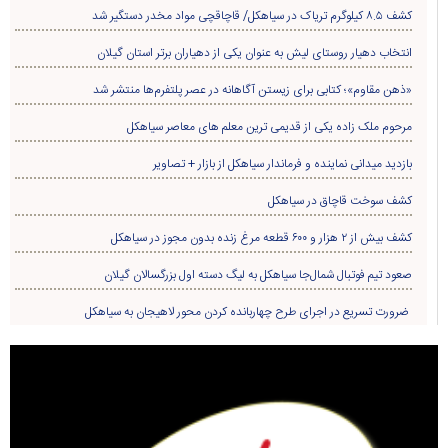
کشف ۸.۵ کیلوگرم تریاک در سیاهکل/ قاچاقچی مواد مخدر دستگیر شد
انتخاب دهیار روستای لیش به عنوان یکی از دهیاران برتر استان گیلان
«ذهن مقاوم»؛ کتابی برای زیستن آگاهانه در عصر پلتفرم‌ها منتشر شد
مرحوم ملک زاده یکی از قدیمی ترین معلم های معاصر سیاهکل
بازدید میدانی نماینده و فرماندار سیاهکل از بازار + تصاویر
کشف سوخت قاچاق در سياهکل
کشف بیش از ۲ هزار و ۶۰۰ قطعه مرغ زنده بدون مجوز در سیاهکل
صعود تیم فوتبال شمال‌جا‌ سیاهکل به لیگ دسته اول بزرگسالان گیلان
ضرورت تسریع در اجرای طرح چهاربانده کردن محور لاهیجان به سیاهکل