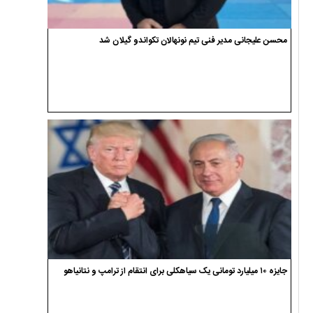
محسن علیجانی مدیر فنی تیم نونهالان تکواندو گیلان شد
جایزه ۱۰ میلیارد تومانی یک سیاهکلی برای انتقام از ترامپ و نتانیاهو