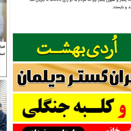
د و بایستد.
ضیاء
استع