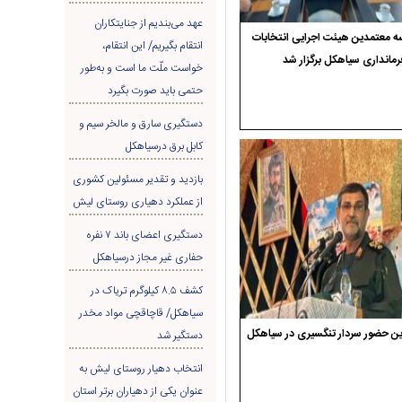
عهد می‌بندیم از جنایتکاران
 معتمدین هیئت اجرایی انتخابات
انتقام بگیریم/ این انتقام،
رمانداری سیاهکل برگزار شد
خواست ملّت ما است و به‌طور
حتمی باید صورت بگیرد
دستگیری سارق و مالخر سیم و
کابل برق درسیاهکل
بازدید و تقدیر مسئولین کشوری
از عملکرد دهیاری روستای لیش
دستگیری اعضای باند ۷ نفره
حفاری غير مجاز درسیاهکل
کشف ۸.۵ کیلوگرم تریاک در
سیاهکل/ قاچاقچی مواد مخدر
ن حضور سردار تنگسیری در سیاهکل
دستگیر شد
انتخاب دهیار روستای لیش به
عنوان یکی از دهیاران برتر استان