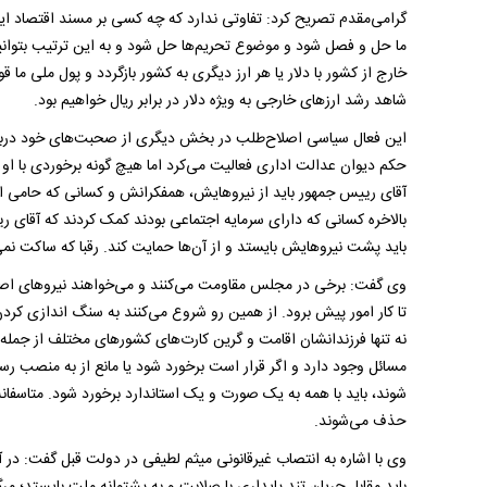
گرامی‌مقدم تصریح کرد: تفاوتی ندارد که چه کسی بر مسند اقتصاد ا
ما حل و فصل شود و موضوع تحریم‌ها حل شود و به این ترتیب بتوانیم 
خارج از کشور با دلار یا هر ارز دیگری به کشور بازگردد و پول ملی ما
شاهد رشد ارزهای خارجی به ویژه دلار در برابر ریال خواهیم بود.
این فعال سیاسی اصلاح‌طلب در بخش دیگری از صحبت‌های خود درباره 
حکم دیوان عدالت اداری فعالیت می‌کرد اما هیچ گونه برخوردی با او
آقای رییس جمهور باید از نیروهایش، همفکرانش و کسانی که حامی او 
بالاخره کسانی که دارای سرمایه اجتماعی بودند کمک کردند که آقای ری
باید پشت نیروهایش بایستد و از آن‌ها حمایت کند. رقبا که ساکت نمی‌
وی گفت: برخی در مجلس مقاومت می‌کنند و می‌خواهند نیروهای اصیل 
تا کار امور پیش برود. از همین رو شروع می‌کنند به سنگ اندازی کردن
نه تنها فرزندانشان اقامت و گرین کارت‌های کشورهای مختلف از جمله
مسائل وجود دارد و اگر قرار است برخورد شود یا مانع از به منصب رسی
شوند، باید با همه به یک صورت و یک استاندارد برخورد شود. متاسفانه 
حذف می‌شوند.
وی با اشاره به انتصاب غیرقانونی میثم لطیفی در دولت قبل گفت: در
باید مقابل جریان تند پایداری با صلابت و به پشتوانه ملت بایستد؛ مرگ 