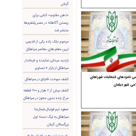
گیلان
«ذهن مقاوم»؛ کتابی برای
زیستن آگاهانه در عصر پلتفرم‌ها
منتشر شد
مرحوم ملک زاده یکی از قدیمی
ترین معلم های معاصر سیاهکل
بازدید میدانی نماینده و فرماندار
سیاهکل از بازار + تصاویر
ی نامزدهای انتخابات شوراهای
کشف سوخت قاچاق در سياهکل
می شهر دیلمان
کشف بیش از ۲ هزار و ۶۰۰ قطعه
مرغ زنده بدون مجوز در سیاهکل
صعود تیم فوتبال شمال‌جا‌
سیاهکل به لیگ دسته اول
بزرگسالان گیلان
ضرورت تسریع در اجرای طرح