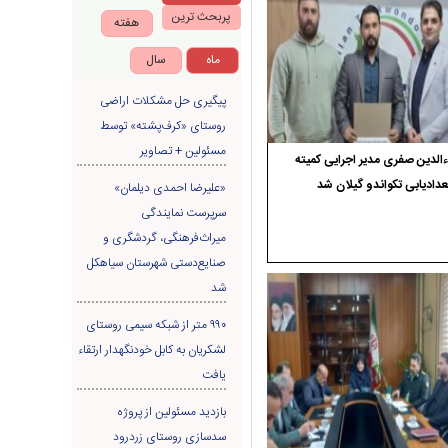
پربحث ترین
هفته
ماه
سال
پیگیری حل مشکلات اراضی
روستای «کرف‌پشته» توسط
مسئولین + تصاویر
الدین صفری مدیر اجرایی کمیته
دادیابی تکواندو گیلان شد
«علیرضا احمدی دیلمان»
سرپرست نمایندگی
میراث‌فرهنگی، گردشگری و
صنایع‌دستی شهرستان سیاهکل
شد
۹۹۰ متر از شبکه سیمی روستای
لشکریان به کابل خودنگهدار ارتقاء
یافت
بازدید مسئولین از پروژه
سدسازی روستای زردرود