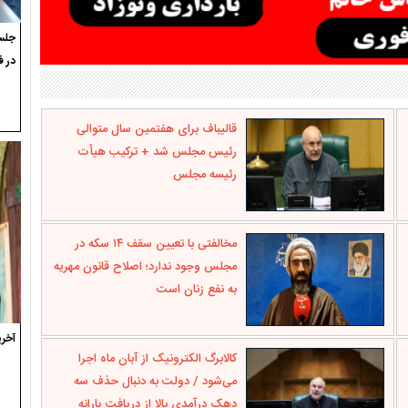
جلسه
در ف
قالیباف برای هفتمین سال متوالی
رئیس مجلس شد + ترکیب هیأت
رئیسه مجلس
مخالفتی با تعیین سقف ۱۴ سکه در
مجلس وجود ندارد؛ اصلاح قانون مهریه
به نفع زنان است
آخری
کالابرگ الکترونیک از آبان ماه اجرا
می‌شود / دولت به دنبال حذف سه
دهک درآمدی بالا از دریافت یارانه