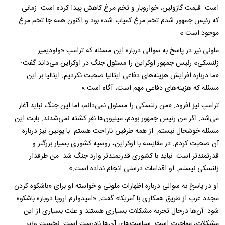
است. قیمت گازولین، خواروبار و تخم مرغ کاهش پیدا کرده است. زمانی
که رئیس جمهور شدم تخم مرغ کمیاب شده بود و اکنون همه جا تخم مرغ
موجود است.»
ملونی نیز در پاسخ به سوالی درباره این مسئله که ترامپ «ولودیمیر
زلنسکی» رئیس جمهور اوکراین را مسئول جنگ در اوکراین می‌داند گفت:
«ما درباره افزایش هزینه‌های دفاعی ایتالیا صحبت نکردیم. ایتالیا بر این
مسئله که هزینه‌های دفاعی مهم است، آگاه است.»
ترامپ نیز افزود: «من زلنسکی را مسئول نمی‌دانم، اما این جنگ نباید آغاز
می‌شد. اگر من رئیس جمهور بودم، میلیون‌ها نفر کشته نمی‌شدند. بابت این
مسئله خوشحال نیستم. از همه طرفین ناراحت هستم. با پوتین نیز درباره
آن صحبت کردم. در مقایسه با اوکراین، روسیه کشوری بسیار بزرگتر و
قدرتمندتر است. نباید با کشوری قدرتمندتر وارد جنگ شد. من طرفدار
زلنسکی نیستم. او اقدامات درستی انجام نداده است.»
او در پاسخ به سوالی درباره اظهارات ملونی و خواسته او برای «باشکوه کردن
مجدد غرب از طریق همکاری با آمریکا» گفت: «امیدوارم اروپا دوباره باشکوه
شود. آن‌ها درحال تجربه مشکلات بسیاری هستند و علت بسیاری از این
مشکلات، مهاجرت است. سیاست‌های آن‌ها نادرست است. نخست وزیر