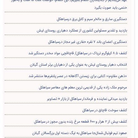
حتمی باید صورت بگیرد
دستگیری سارق و مالخر سیم و کابل برق درسیاهکل
بازدید و تقدیر مسئولین کشوری از عملکرد دهیاری روستای لیش
دستگیری اعضای باند ۷ نفره حفاری غير مجاز درسیاهکل
کشف ۸.۵ کیلوگرم تریاک در سیاهکل/ قاچاقچی مواد مخدر دستگیر شد
انتخاب دهیار روستای لیش به عنوان یکی از دهیاران برتر استان گیلان
«ذهن مقاوم»؛ کتابی برای زیستن آگاهانه در عصر پلتفرم‌ها منتشر شد
مرحوم ملک زاده یکی از قدیمی ترین معلم های معاصر سیاهکل
بازدید میدانی نماینده و فرماندار سیاهکل از بازار + تصاویر
کشف سوخت قاچاق در سياهکل
کشف بیش از ۲ هزار و ۶۰۰ قطعه مرغ زنده بدون مجوز در سیاهکل
صعود تیم فوتبال شمال‌جا‌ سیاهکل به لیگ دسته اول بزرگسالان گیلان