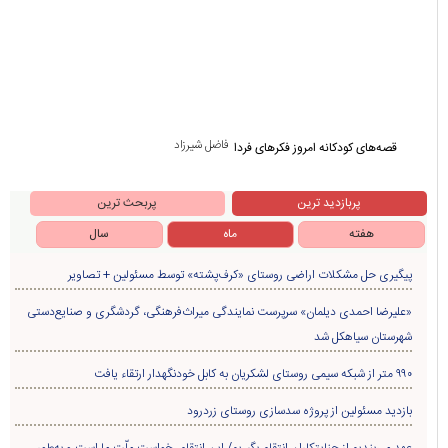
فاضل شیرزاد
قصه‌های کودکانه امروز فکرهای فردا
پربازدید ترین
پربحث ترین
هفته
ماه
سال
پیگیری حل مشکلات اراضی روستای «کرف‌پشته» توسط مسئولین + تصاویر
«علیرضا احمدی دیلمان» سرپرست نمایندگی میراث‌فرهنگی، گردشگری و صنایع‌دستی
شهرستان سیاهکل شد
۹۹۰ متر از شبکه سیمی روستای لشکریان به کابل خودنگهدار ارتقاء یافت
بازدید مسئولین از پروژه سدسازی روستای زردرود
عهد می‌بندیم از جنایتکاران انتقام بگیریم/ این انتقام، خواست ملّت ما است و به‌طور