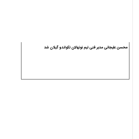
محسن علیجانی مدیر فنی تیم نونهالان تکواندو گیلان شد