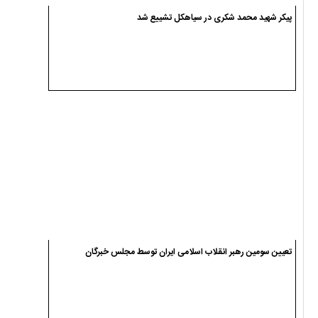
وداع و تشییع پیکر شهید سجاد انصاریان در سیاهکل