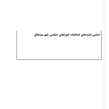
تعیین سومین رهبر انقلاب اسلامی ایران توسط مجلس خبرگان