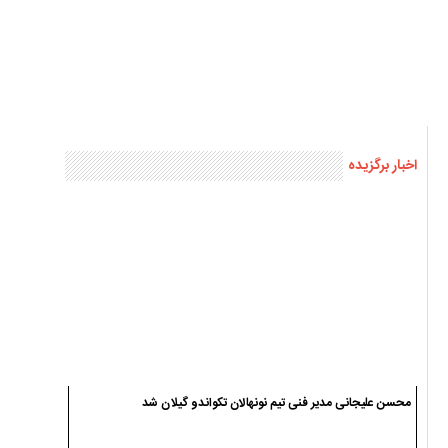
جایزه ۱۰ میلیارد تومانی یک سیاهکلی برای انتقام از ترامپ و نتانیاهو
ضیاءالدین صفری مدیر اجرایی کمیته استعدادیابی تکواندو گیلان شد