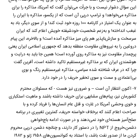
این سؤال دشوار نیست و با جرأت می‌توان گفت که آمریکا، مذاکره را برای
مذاکره می‌خواهد! و ترامپ درپی آن است که از یکسو، مذاکره با ایران را
به عنوان یک امتیاز در کارنامه ۱۰۰ روزه خود ثبت کند! و از سوی دیگر، باد به
غبغب انداخته! و به‌زعم شخصیت خودشیفته خویش اعلام کند که ایران
سر‌سخت و سازش‌ناپذیر هم پای میز مذاکره آمده است! و بالاخره، این پیام
دروغین را به نیروهای مقاومت منطقه بدهد که جمهوری اسلامی ایران یعنی
پرچمدار مقاومت نیز به مذاکره روی آورده است! همین جا باید به درایت و
هوشمندی ایران که بر مذاکره غیر‌مستقیم تاکید داشته است، آفرین گفت
چرا که در عرف شناخته شده سیاسی، مذاکره غیر‌مستقیم رنگ و بوی
بی‌اعتمادی و سمت و سوی تحقیر حریف را در خود دارد.
۷- اکنون انتظار آن است – و ضروری نیز هست -‌ که مسئولان محترم
کشورمان نیز، پیام‌های مشابهی برای حریف داشته باشند و ماهیت استکباری
و خوی وحشی آمریکا در غارت و قتل عام انسان‌ها را فریاد کرده و با
صراحت اعلام کنند که برخلاف خواسته حریف، کمترین تغییری در برنامه
صلح‌آمیز هسته‌ای خود نمی‌دهند و در صورت ادامه باج‌خواهی
دشمن،خروج از NPT را در دستور کار دارند، و چنانچه دشمن درپی محروم
کردن ما از صدور نفت باشد، با استناد به کنوانسیون‌های ۱۹۵۸ ژنو و ۱۹۸۲