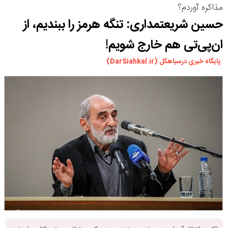
مذاکره آوردم؟
ورزشی
حسین شریعتمداری: تنگه هرمز را ببندیم، از
سیاسی
ان‌پی‌تی هم خارج شویم!
چندرسانه ای
مسیر گردشگری دیلمان
پایگاه خبری درسیاهکل (DarSiahkal.ir)
درباره ما