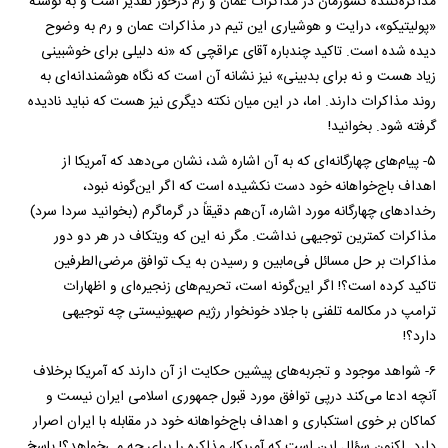
مذاکره‌کننده کشورمان در مذاکرات عمان و رم درخور تقدیر است و به نوشته
«پولیتیکو‌»، درایت و هوشیاری این تیم در مذاکرات عمان و رم به وضوح
دیده شده است. تاکید چند‌باره آقای عراقچی که «‌نه دلیلی برای خوشبینی
زیاد هست و نه برای بد‌بینی‌» نیز نشانه آن است که نگاه هوشمندانه‌ای به
روند مذاکرات دارند. اما، در این میان نکته دیگری نیز هست که نباید نادیده
گرفته شود. بخوانید!
۵- پیام‌های چهارگانه‌ای که به آن اشاره شد، نشان می‌دهد که آمریکا از
اهداف باج‌خواهانه خود دست نکشیده است که اگر این‌گونه نبود،
رخدادهای چهارگانه مورد اشاره، آن‌هم دقیقاً در گرماگرم (بخوانید سردا سرد‌)
مذاکرات کمترین توجیهی نداشت. مگر نه ‌این ‌که ویتکاف در هر دو دور
مذاکرات بر حل مسائل فی‌ما‌بین و رسیدن به یک توافق مرضی‌الطرفین
تاکید کرده است؟! اگر این‌گونه است، تحریم‌های زنجیره‌ای و اظهارات
ترامپ در مکالمه تلفنی با جلاد خونخوار رژیم صهیونیستی چه توجیهی
دارد؟!
۶‌-‌ شواهد موجود و تجربه‌های پیشین حکایت از آن دارند که آمریکا برخلاف
آنچه ادعا می‌کند درپی توافق مورد قبول جمهوری اسلامی ایران نیست و
کماکان بر خوی استکباری و اهداف باج‌خواهانه خود در مقابله با ایران اصرار
دارد. اکنون سؤال این است که آمریکا، مذاکره را برای چه می‌خواهد؟! پاسخ