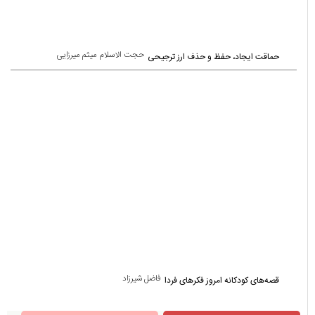
بازدید مسئولین از پروژه سدسازی روستای زردرود
عهد می‌بندیم از جنایتکاران انتقام بگیریم/ این انتقام، خواست ملّت ما است و به‌طور
حتمی باید صورت بگیرد
دستگیری سارق و مالخر سیم و کابل برق درسیاهکل
بازدید و تقدیر مسئولین کشوری از عملکرد دهیاری روستای لیش
کشف ۸.۵ کیلوگرم تریاک در سیاهکل/ قاچاقچی مواد مخدر دستگیر شد
دستگیری اعضای باند ۷ نفره حفاری غير مجاز درسیاهکل
انتخاب دهیار روستای لیش به عنوان یکی از دهیاران برتر استان گیلان
«ذهن مقاوم»؛ کتابی برای زیستن آگاهانه در عصر پلتفرم‌ها منتشر شد
مرحوم ملک زاده یکی از قدیمی ترین معلم های معاصر سیاهکل
بازدید میدانی نماینده و فرماندار سیاهکل از بازار + تصاویر
کشف سوخت قاچاق در سياهکل