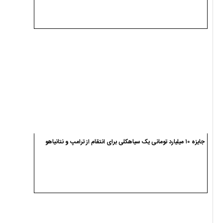
جلسه معتمدین هیئت اجرایی انتخابات در فرمانداری سیاهکل برگزار شد