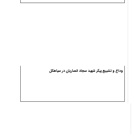
یادداشت ها
حجت الاسلام میثم میرزایی
حماقت ایجاد، حفظ و حذف ارز ترجیحی