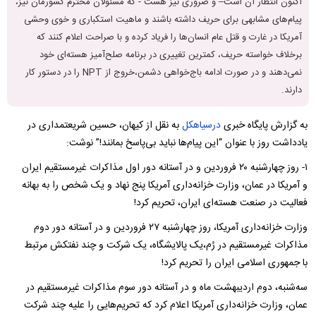
اکنون انتظار آن است– و ضروری نیز هست -‌ که مسئولان محترم کشورمان نیز،
پیام‌های مشابهی برای حریف داشته باشند و ماهیت استکباری و خوی وحشی
آمریکا در غارت و قتل عام انسان‌ها را فریاد کرده و با صراحت اعلام کنند که
برخلاف خواسته حریف، کمترین تغییری در برنامه صلح‌آمیز هسته‌ای خود
نمی‌دهند و در صورت ادامه باج‌خواهی دشمن،خروج از NPT را در دستور کار
دارند.
به گزارش پایگاه خبری
درسیاهکل
به نقل از کیهان، حسین شریعتمداری در
یادداشت روز با عنوان “این پیام‌ها نباید بی‌پاسخ بمانند‌!” نوشت:
۱- روز چهارشنبه ۲۰ فروردین و در آستانه دور اول مذاکرات غیر‌مستقیم ایران
و آمریکا در عمان، وزارت خزانه‌داری آمریکا پنج نهاد و یک شخص را به بهانه
فعالیت در صنعت هسته‌ای ایران، تحریم کرد!
وزارت خزانه‌داری آمریکا، روز چهارشنبه ۲۷ فروردین و در آستانه دور دوم
مذاکرات غیر‌مستقیم در رُم،یک پالایشگاه، یک شرکت و چند نفتکش مرتبط
با جمهوری اسلامی ایران را تحریم کرد!
سه‌شنبه‌، دوم اردیبهشت ماه و در آستانه دور سوم مذاکرات غیر‌مستقیم در
عمان، وزارت خزانه‌داری آمریکا اعلام کرد که تحریم‌هایی را علیه چند شرکت