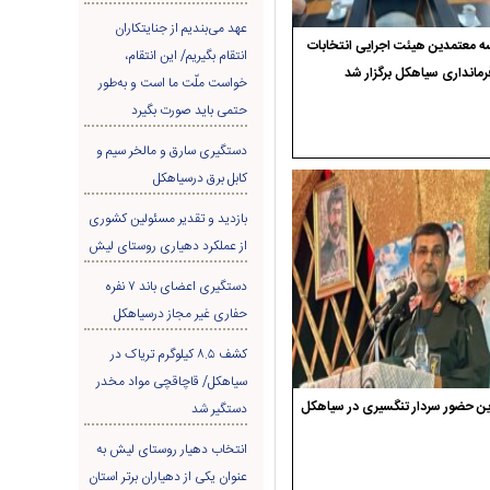
عهد می‌بندیم از جنایتکاران
 معتمدین هیئت اجرایی انتخابات
انتقام بگیریم/ این انتقام،
رمانداری سیاهکل برگزار شد
خواست ملّت ما است و به‌طور
حتمی باید صورت بگیرد
دستگیری سارق و مالخر سیم و
کابل برق درسیاهکل
بازدید و تقدیر مسئولین کشوری
از عملکرد دهیاری روستای لیش
دستگیری اعضای باند ۷ نفره
حفاری غير مجاز درسیاهکل
کشف ۸.۵ کیلوگرم تریاک در
سیاهکل/ قاچاقچی مواد مخدر
ن حضور سردار تنگسیری در سیاهکل
دستگیر شد
انتخاب دهیار روستای لیش به
عنوان یکی از دهیاران برتر استان