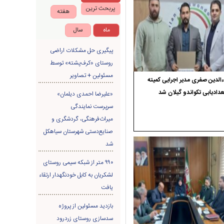
پربحث ترین
هفته
ماه
سال
پیگیری حل مشکلات اراضی
روستای «کرف‌پشته» توسط
مسئولین + تصاویر
الدین صفری مدیر اجرایی کمیته
دادیابی تکواندو گیلان شد
«علیرضا احمدی دیلمان»
سرپرست نمایندگی
میراث‌فرهنگی، گردشگری و
صنایع‌دستی شهرستان سیاهکل
شد
۹۹۰ متر از شبکه سیمی روستای
لشکریان به کابل خودنگهدار ارتقاء
یافت
بازدید مسئولین از پروژه
سدسازی روستای زردرود