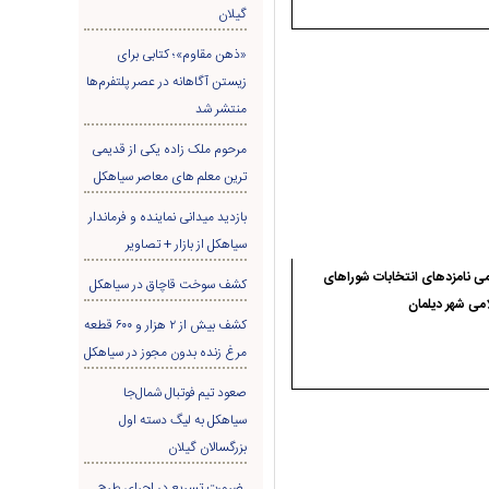
گیلان
«ذهن مقاوم»؛ کتابی برای
زیستن آگاهانه در عصر پلتفرم‌ها
منتشر شد
مرحوم ملک زاده یکی از قدیمی
ترین معلم های معاصر سیاهکل
بازدید میدانی نماینده و فرماندار
سیاهکل از بازار + تصاویر
ی نامزدهای انتخابات شوراهای
کشف سوخت قاچاق در سياهکل
می شهر دیلمان
کشف بیش از ۲ هزار و ۶۰۰ قطعه
مرغ زنده بدون مجوز در سیاهکل
صعود تیم فوتبال شمال‌جا‌
سیاهکل به لیگ دسته اول
بزرگسالان گیلان
ضرورت تسریع در اجرای طرح