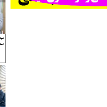
ضیاء
استع