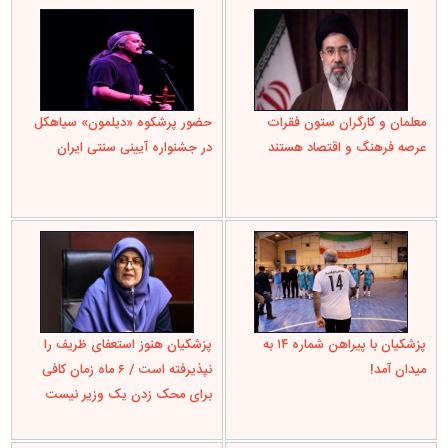
معلمان و کارگران ستون فقرات
حضور پرشکوه «دیلمون» سیاهکل
عرصه فرهنگ و اقتصاد هستند
در جشنواره آیینی سنتی ایران
پزشکیان با پیراهن شماره ۱۴ به
پزشکیان هنوز استعفای ظریف را
میدان آمد!
نپذیرفته است / ۶ ماه زمان کافی
برای محک زدن یک وزیر نیست