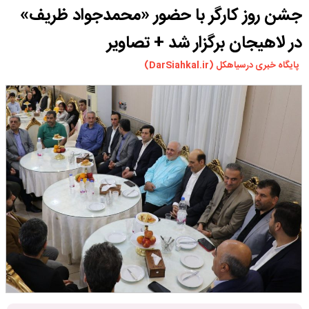
جشن روز کارگر با حضور «محمدجواد ظریف»
ورزشی
سیاسی
در لاهیجان برگزار شد + تصاویر
چندرسانه ای
پایگاه خبری درسیاهکل (DarSiahkal.ir)
مسیر گردشگری دیلمان
درباره ما