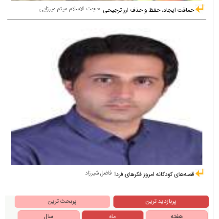
حجت الاسلام میثم میرزایی
حماقت ایجاد، حفظ و حذف ارز ترجیحی
فاضل شیرزاد
قصه‌های کودکانه امروز فکرهای فردا
پربازدید ترین
پربحث ترین
هفته
ماه
سال