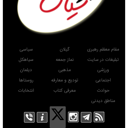
مقام معظم رهبری
گیلان
سیاسی
تبلیغات در سایت
نماز جمعه
سیاهکل
ورزشی
مذهبی
دیلمان
اجتماعی
تودیع و معارفه
روستاها
حوادث
معرفی کتاب
انتخابات
مناطق دیدنی