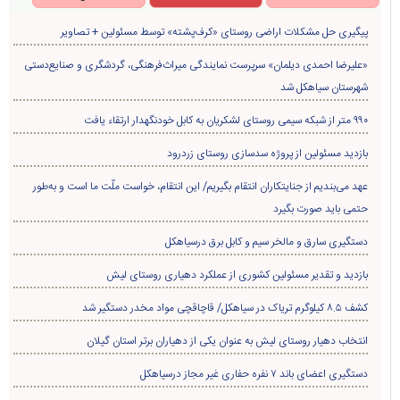
پیگیری حل مشکلات اراضی روستای «کرف‌پشته» توسط مسئولین + تصاویر
«علیرضا احمدی دیلمان» سرپرست نمایندگی میراث‌فرهنگی، گردشگری و صنایع‌دستی
شهرستان سیاهکل شد
۹۹۰ متر از شبکه سیمی روستای لشکریان به کابل خودنگهدار ارتقاء یافت
بازدید مسئولین از پروژه سدسازی روستای زردرود
عهد می‌بندیم از جنایتکاران انتقام بگیریم/ این انتقام، خواست ملّت ما است و به‌طور
حتمی باید صورت بگیرد
دستگیری سارق و مالخر سیم و کابل برق درسیاهکل
بازدید و تقدیر مسئولین کشوری از عملکرد دهیاری روستای لیش
کشف ۸.۵ کیلوگرم تریاک در سیاهکل/ قاچاقچی مواد مخدر دستگیر شد
انتخاب دهیار روستای لیش به عنوان یکی از دهیاران برتر استان گیلان
دستگیری اعضای باند ۷ نفره حفاری غير مجاز درسیاهکل