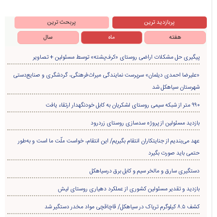
پربازدید ترین
پربحث ترین
هفته
ماه
سال
پیگیری حل مشکلات اراضی روستای «کرف‌پشته» توسط مسئولین + تصاویر
«علیرضا احمدی دیلمان» سرپرست نمایندگی میراث‌فرهنگی، گردشگری و صنایع‌دستی
شهرستان سیاهکل شد
۹۹۰ متر از شبکه سیمی روستای لشکریان به کابل خودنگهدار ارتقاء یافت
بازدید مسئولین از پروژه سدسازی روستای زردرود
عهد می‌بندیم از جنایتکاران انتقام بگیریم/ این انتقام، خواست ملّت ما است و به‌طور
حتمی باید صورت بگیرد
دستگیری سارق و مالخر سیم و کابل برق درسیاهکل
بازدید و تقدیر مسئولین کشوری از عملکرد دهیاری روستای لیش
کشف ۸.۵ کیلوگرم تریاک در سیاهکل/ قاچاقچی مواد مخدر دستگیر شد