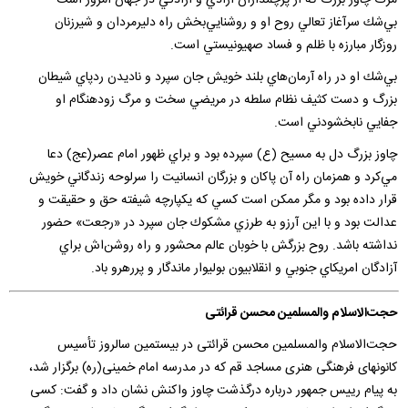
بي‌شك سرآغاز تعالي روح او و روشنايي‌بخش راه دليرمردان و شيرزنان
روزگار مبارزه با ظلم و فساد صهيونيستي است.
بي‌شك او در راه آرمان‌هاي بلند خويش جان سپرد و ناديدن رد‌پاي شيطان
بزرگ و دست كثيف نظام سلطه در مريضي سخت و مرگ زودهنگام او
جفايي نابخشودني است.
چاوز بزرگ دل به مسيح (ع) سپرده بود و براي ظهور امام عصر(عج) دعا
مي‌كرد و همزمان راه آن پاكان و بزرگان انسانيت را سرلوحه زندگاني خويش
قرار داده بود و مگر ممكن است كسي كه يكپارچه شيفته حق و حقيقت و
عدالت بود و با اين آرزو به طرزي مشكوك جان سپرد در «رجعت» حضور
نداشته باشد. روح بزرگش با خوبان عالم محشور و راه روشن‌اش براي
آزادگان امريكاي جنوبي و انقلابيون بوليوار ماندگار و پررهرو باد.
حجت‌الاسلام والمسلمین محسن قرائتی
حجت‌الاسلام والمسلمین محسن قرائتی در بیستمین سالروز تأسیس
کانونهای فرهنگی هنری مساجد قم که در مدرسه امام خمینی(ره) برگزار شد،
به پیام رییس جمهور درباره درگذشت چاوز واکنش نشان داد و گفت: کسی