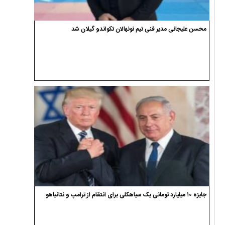
محسن علیجانی مدیر فنی تیم نونهالان تکواندو گیلان شد
جایزه ۱۰ میلیارد تومانی یک سیاهکلی برای انتقام از ترامپ و نتانیاهو