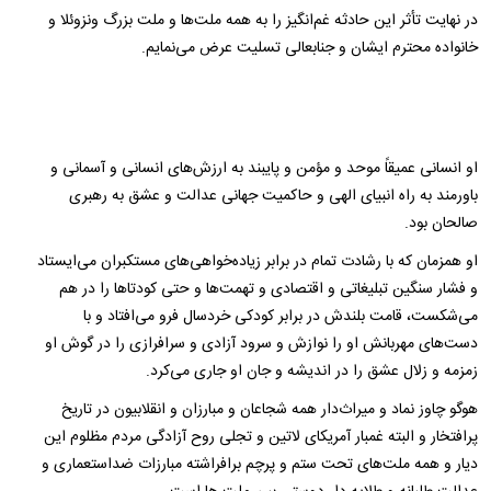
در نهایت تأثر این حادثه غم‌انگیز را به همه ملت‌ها و ملت بزرگ ونزوئلا و
خانواده محترم ایشان و جنابعالی تسلیت عرض می‌نمایم.
هوگو چاوز نامی آشنا برای همه ملت‌هاست. نام او یادآور زلال پاکی و مهربانی، شجاعت،
پایمردی، عشق به مردم و فداکاری و تلاش بی‌وقفه برای خدمت به مردم به ویژه محرومین و
زخم‌خوردگان از استعمار و استکبار است.
او انسانی عمیقاً موحد و مؤمن و پایبند به ارزش‌های انسانی و آسمانی و
باورمند به راه انبیای الهی و حاکمیت جهانی عدالت و عشق به رهبری
صالحان بود.
او همزمان که با رشادت تمام در برابر زیاده‌خواهی‌های مستکبران می‌ایستاد
و فشار سنگین تبلیغاتی و اقتصادی و تهمت‌ها و حتی کودتاها را در هم
می‌شکست، قامت بلندش در برابر کودکی خردسال فرو می‌افتاد و با
دست‌های مهربانش او را نوازش و سرود آزادی و سرافرازی را در گوش او
زمزمه و زلال عشق را در اندیشه و جان او جاری می‌کرد.
هوگو چاوز نماد و میراث‌دار همه شجاعان و مبارزان و انقلابیون در تاریخ
پرافتخار و البته غمبار آمریکای لاتین و تجلی روح آزادگی مردم مظلوم این
دیار و همه ملت‌های تحت ستم و پرچم برافراشته مبارزات ضداستعماری و