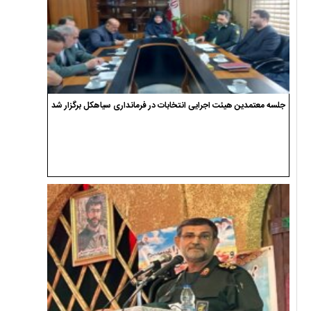
جلسه معتمدین هیئت اجرایی انتخابات در فرمانداری سیاهکل برگزار شد