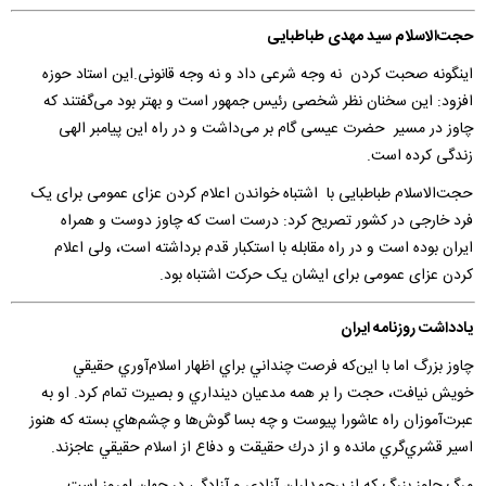
حجت‌الاسلام سید مهدی طباطبایی
اینگونه صحبت کردن نه وجه شرعی داد و نه وجه قانونی.این استاد حوزه
افزود: این سخنان نظر شخصی رئیس جمهور است و بهتر بود می‌گفتند که
چاوز در مسیر حضرت عیسی گام بر می‌داشت و در راه این پیامبر الهی
زندگی کرده است.
حجت‌الاسلام طباطبایی با اشتباه خواندن اعلام کردن عزای عمومی برای یک
فرد خارجی در کشور تصریح کرد: درست است که چاوز دوست و همراه
ایران بوده است و در راه مقابله با استکبار قدم برداشته است، ولی اعلام
کردن عزای عمومی برای ایشان یک حرکت اشتباه بود.
یادداشت روزنامه ایران
چاوز بزرگ اما با اين‌كه فرصت چنداني براي اظهار اسلام‌آوري حقيقي
خويش نيافت، حجت را بر همه مدعيان دينداري و بصيرت تمام كرد. او به
عبرت‌آموزان راه عاشورا پيوست و چه بسا گوش‌ها و چشم‌هاي بسته كه هنوز
اسير قشري‌گري مانده و از درك حقيقت و دفاع از اسلام حقيقي عاجزند.
مرگ چاوز بزرگ كه از پرچمداران آزادي و آزادگي در جهان امروز است