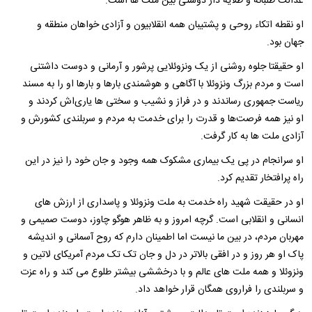
عدالت طلبانه و طلایه دار دوستی بین ملت ها است.
او نقطه اتکاء روحی و پشتیبان همه انقلابیون و آزادی خواهان منطقه و
جهان بود.
او حقیقتا جلوه روشنی از یک ونزوئلایی پرشور و آرمانی و دوست داشتنی
است و مردم بزرگ ونزوئلا با آگاهی و هوشمندی بارها و بارها او را به مسند
ریاست جمهوری رساندند و در فراز و نشیب و سختی ها یاری‌اش کردند و
او نیز همه فرصت‌ها و قدرت را برای خدمت به مردم و سربلندی کشورش و
آزادی ملت ها به کار گرفت.
او سرانجام در پی یک بیماری مشکوک همه وجود و جان خود را نیز در این
راه پرافتخار تقدیم کرد.
او در حقیقت شهید راه خدمت به ملت ونزوئلا و پاسداری از ارزش های
انسانی و انقلابی است. گرچه امروز و به ظاهر هوگو چاوز، دوست صمیمی و
مهربان مردم، در بین ما نیست اما اطمینان دارم که روح آسمانی و اندیشه
پاک او هر روز و در افقی بالاتر در دل و جان تک تک مردم آمریکای لاتین و
ونزوئلا و همه ملت های عالم و با درخششی بیشتر طلوع می کند و راه عزت
و سربلندی را فراروی همگان قرار خواهد داد.