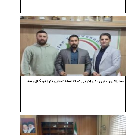
ضیاءالدین صفری مدیر اجرایی کمیته استعدادیابی تکواندو گیلان شد