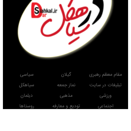
مقام معظم رهبری
گیلان
سیاسی
تبلیغات در سایت
نماز جمعه
سیاهکل
ورزشی
مذهبی
دیلمان
اجتماعی
تودیع و معارفه
روستاها
حوادث
معرفی کتاب
انتخابات
مناطق دیدنی