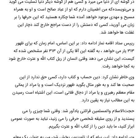
در گوشه ای از دنیا می میرد و کسی هم از گوشه دیگر دنیا تسلیت می گوید
و می‌نویسد«که من اطمینان دارم که او از عباد صالح است و او به همراه
مسیح و مهدی موعود خواهد آمد» شما چکاره هستید که این حرفها را بر
زبان می آورید، کسی که دستش را از دست مراجع خارج کند دچار این
غفلت ها خواهد شد.
رییس ستاد اقامه‌ نماز ادامه داد: بر این اساس، امام زمان که برای ظهور
۳۱۳ یار می خواهد ، به گفته این آقا یکی از آن ۳۱۳ نفر مشخص شده که
کیست، این نشان می دهد وقتی انسان از ریل کتاب الله و عترت خارج شود
به کجا خواهد رفت.
وی خاطر نشان کرد: دین حساب و کتاب دارد، کسی حق ندارد از این
صحبت ها کند و به طور مثال بگوید ظهور نزدیک است و یا مراد از یمانی
مقام معظم رهبری و یا مراد از دجال فلانی است، این اشتباه است رسیدن
به این مطالب نیاز به یقین دارد.
حجت‌الاسلام والمسلمین قرائتی یادآور شد: وقتی شما چیزی را می
پسندید و از روی سلیقه شخصی حرفی را می زنید، نباید به صورت عمومی
ابراز کنید، ما باید دین را از کتاب الله و عترت بگیریم.
وی ادامه داد: این پیام که از تلویزیون پخش شد، من به عنوان یک معلم