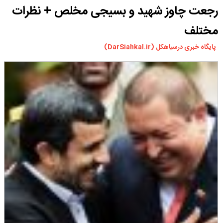
رجعت چاوز شهید و بسیجی مخلص + نظرات
ورزشی
سیاسی
مختلف
چندرسانه ای
پایگاه خبری درسیاهکل (DarSiahkal.ir)
مسیر گردشگری دیلمان
درباره ما