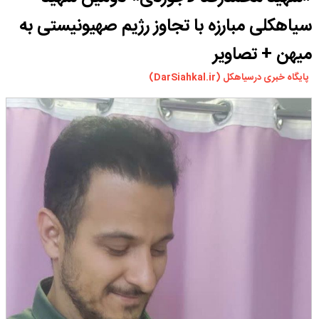
ورزشی
سیاهکلی مبارزه با تجاوز رژیم صهیونیستی به
سیاسی
میهن + تصاویر
چندرسانه ای
پایگاه خبری درسیاهکل (DarSiahkal.ir)
مسیر گردشگری دیلمان
درباره ما