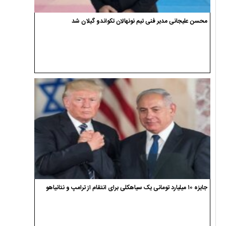
ضیاءالدین صفری مدیر اجرایی کمیته استعدادیابی تکواندو گیلان شد
جلسه معتمدین هیئت اجرایی انتخابات در فرمانداری سیاهکل برگزار شد