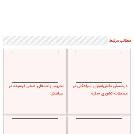
سیاهکل دارای بزرگترین ظرفیت
صنایع بزرگ در کنار تولید به
استان در تولید گل ارکیده است /
مسئولیت اجتماعی خود عمل کنند
دیلمان با تنش آبی و قطعی برق
مواجه است
دیدگاه ها
يک ديدگاه
یزدانبخش ورپشتی
گفت:
روح بلند و ملکوتی امام و شهیدان حق و حقیقت بالاخص داماد شهید
عزیزمان شهید محمدرضا لاجوردی، این سرباز مومن و مخلص نظام
مقدس جمهوری اسلامی و امام خامنه ای عزیز شاد و راه باعظمت شان
پررهرو باد.
هستیم بر عهدی که بستیم تا آخرین قطره خونمان و تا آخرین نفس
زنده باد ایران عزیز اسلامی
درود بر ملت شریف مسلمان و انقلابی ایران
و سلام و صلوات بر مردم شریف و مومن سیاهکل