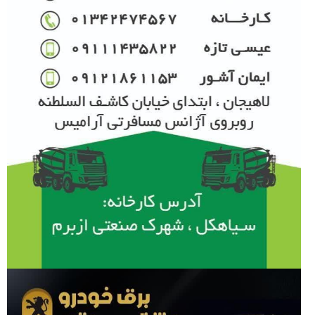
اخبار برگزیده
محسن علیجانی مدیر فنی تیم نونهالان تکواندو گیلان شد