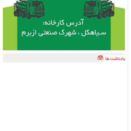
فاضل شیرزاد
قصه‌های کودکانه امروز فکرهای فردا
پربازدید ترین
پربحث ترین
هفته
ماه
سال
پیگیری حل مشکلات اراضی روستای «کرف‌پشته» توسط مسئولین + تصاویر
«علیرضا احمدی دیلمان» سرپرست نمایندگی میراث‌فرهنگی، گردشگری و صنایع‌دستی
شهرستان سیاهکل شد
۹۹۰ متر از شبکه سیمی روستای لشکریان به کابل خودنگهدار ارتقاء یافت
بازدید مسئولین از پروژه سدسازی روستای زردرود
دستگیری سارق و مالخر سیم و کابل برق درسیاهکل