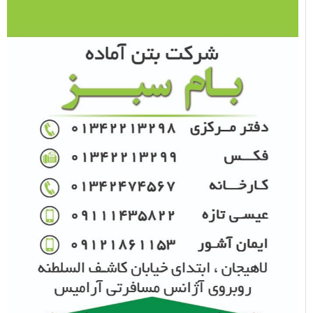
حجت الاسلام میثم میرزایی
حماقت ایجاد، حفظ و حذف ارز ترجیحی