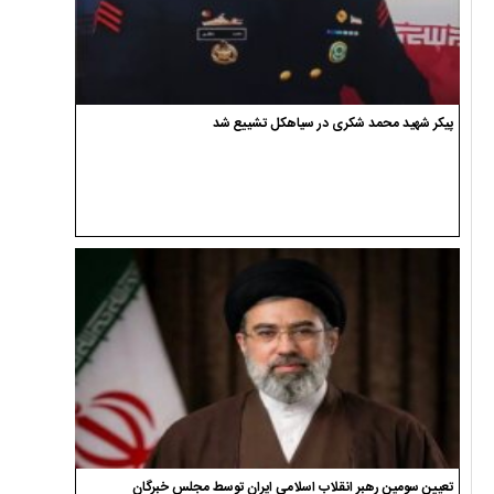
وداع و تشییع پیکر شهید سجاد انصاریان در سیاهکل