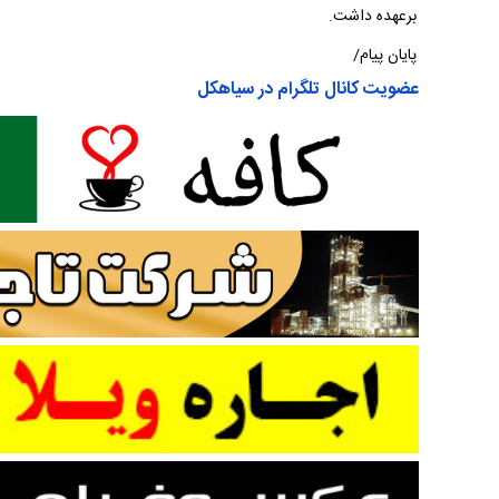
برعهده داشت.
پایان پیام/
عضویت کانال تلگرام در سیاهکل