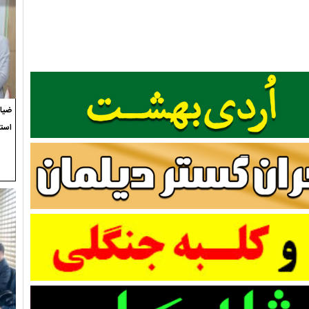
ضیاء
استع