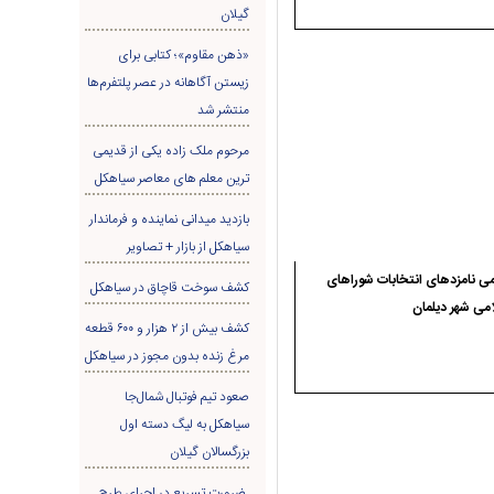
گیلان
«ذهن مقاوم»؛ کتابی برای
زیستن آگاهانه در عصر پلتفرم‌ها
منتشر شد
مرحوم ملک زاده یکی از قدیمی
ترین معلم های معاصر سیاهکل
بازدید میدانی نماینده و فرماندار
سیاهکل از بازار + تصاویر
ی نامزدهای انتخابات شوراهای
کشف سوخت قاچاق در سياهکل
می شهر دیلمان
کشف بیش از ۲ هزار و ۶۰۰ قطعه
مرغ زنده بدون مجوز در سیاهکل
صعود تیم فوتبال شمال‌جا‌
سیاهکل به لیگ دسته اول
بزرگسالان گیلان
ضرورت تسریع در اجرای طرح