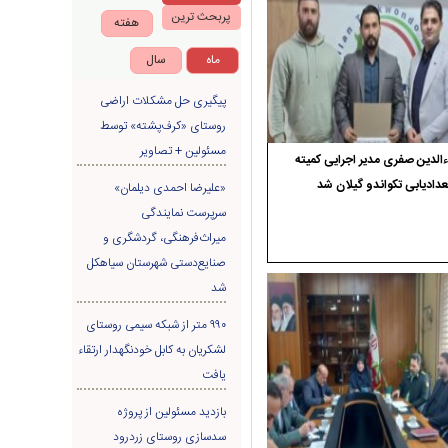
پربحث ترین
هفته
ماه
سال
پیگیری حل مشکلات اراضی
روستای «کرف‌پشته» توسط
مسئولین + تصاویر
الدین صفری مدیر اجرایی کمیته
دادیابی تکواندو گیلان شد
«علیرضا احمدی دیلمان»
سرپرست نمایندگی
میراث‌فرهنگی، گردشگری و
صنایع‌دستی شهرستان سیاهکل
شد
۹۹۰ متر از شبکه سیمی روستای
لشکریان به کابل خودنگهدار ارتقاء
یافت
بازدید مسئولین از پروژه
سدسازی روستای زردرود