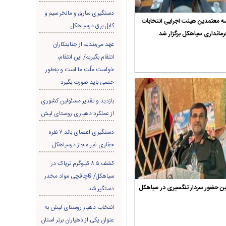
دستگیری سارق و مالخر سیم و
 معتمدین هیئت اجرایی انتخابات
کابل برق درسیاهکل
رمانداری سیاهکل برگزار شد
عهد می‌بندیم از جنایتکاران
انتقام بگیریم/ این انتقام،
خواست ملّت ما است و به‌طور
حتمی باید صورت بگیرد
بازدید و تقدیر مسئولین کشوری
از عملکرد دهیاری روستای لیش
دستگیری اعضای باند ۷ نفره
حفاری غير مجاز درسیاهکل
کشف ۸.۵ کیلوگرم تریاک در
سیاهکل/ قاچاقچی مواد مخدر
ن حضور سردار تنگسیری در سیاهکل
دستگیر شد
انتخاب دهیار روستای لیش به
عنوان یکی از دهیاران برتر استان