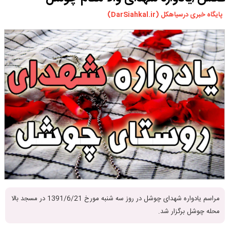
ورزشی
پایگاه خبری درسیاهکل (DarSiahkal.ir)
سیاسی
چندرسانه ای
مسیر گردشگری دیلمان
درباره ما
مراسم یادواره شهدای چوشل در روز سه شنبه مورخ 1391/6/21 در مسجد بالا
محله چوشل برگزار شد.