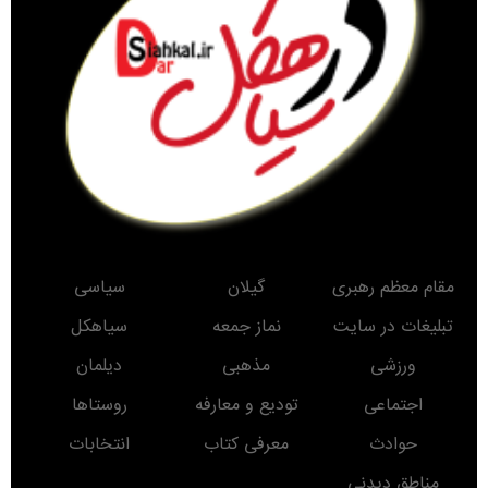
مقام معظم رهبری
گیلان
سیاسی
تبلیغات در سایت
نماز جمعه
سیاهکل
ورزشی
مذهبی
دیلمان
اجتماعی
تودیع و معارفه
روستاها
حوادث
معرفی کتاب
انتخابات
مناطق دیدنی