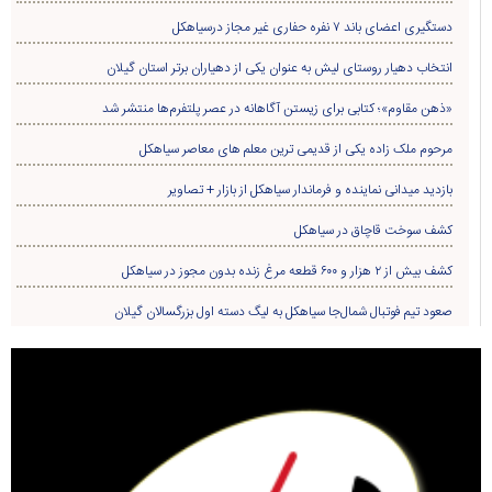
دستگیری اعضای باند ۷ نفره حفاری غير مجاز درسیاهکل
انتخاب دهیار روستای لیش به عنوان یکی از دهیاران برتر استان گیلان
«ذهن مقاوم»؛ کتابی برای زیستن آگاهانه در عصر پلتفرم‌ها منتشر شد
مرحوم ملک زاده یکی از قدیمی ترین معلم های معاصر سیاهکل
بازدید میدانی نماینده و فرماندار سیاهکل از بازار + تصاویر
کشف سوخت قاچاق در سياهکل
کشف بیش از ۲ هزار و ۶۰۰ قطعه مرغ زنده بدون مجوز در سیاهکل
صعود تیم فوتبال شمال‌جا‌ سیاهکل به لیگ دسته اول بزرگسالان گیلان