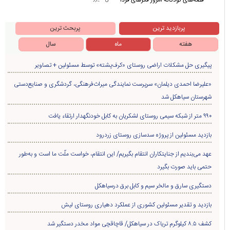
پربازدید ترین
پربحث ترین
هفته
ماه
سال
پیگیری حل مشکلات اراضی روستای «کرف‌پشته» توسط مسئولین + تصاویر
«علیرضا احمدی دیلمان» سرپرست نمایندگی میراث‌فرهنگی، گردشگری و صنایع‌دستی
شهرستان سیاهکل شد
۹۹۰ متر از شبکه سیمی روستای لشکریان به کابل خودنگهدار ارتقاء یافت
بازدید مسئولین از پروژه سدسازی روستای زردرود
عهد می‌بندیم از جنایتکاران انتقام بگیریم/ این انتقام، خواست ملّت ما است و به‌طور
حتمی باید صورت بگیرد
دستگیری سارق و مالخر سیم و کابل برق درسیاهکل
بازدید و تقدیر مسئولین کشوری از عملکرد دهیاری روستای لیش
کشف ۸.۵ کیلوگرم تریاک در سیاهکل/ قاچاقچی مواد مخدر دستگیر شد