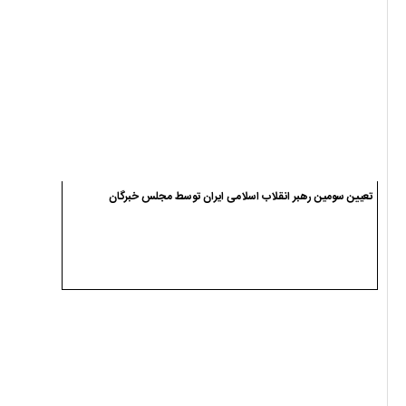
وداع و تشییع پیکر شهید سجاد انصاریان در سیاهکل