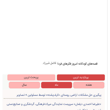
فاضل شیرزاد
قصه‌های کودکانه امروز فکرهای فردا
پربازدید ترین
پربحث ترین
هفته
ماه
سال
پیگیری حل مشکلات اراضی روستای «کرف‌پشته» توسط مسئولین + تصاویر
«علیرضا احمدی دیلمان» سرپرست نمایندگی میراث‌فرهنگی، گردشگری و صنایع‌دستی
شهرستان سیاهکل شد
۹۹۰ متر از شبکه سیمی روستای لشکریان به کابل خودنگهدار ارتقاء یافت
بازدید مسئولین از پروژه سدسازی روستای زردرود
عهد می‌بندیم از جنایتکاران انتقام بگیریم/ این انتقام، خواست ملّت ما است و به‌طور
حتمی باید صورت بگیرد
دستگیری سارق و مالخر سیم و کابل برق درسیاهکل
دستگیری اعضای باند ۷ نفره حفاری غير مجاز درسیاهکل