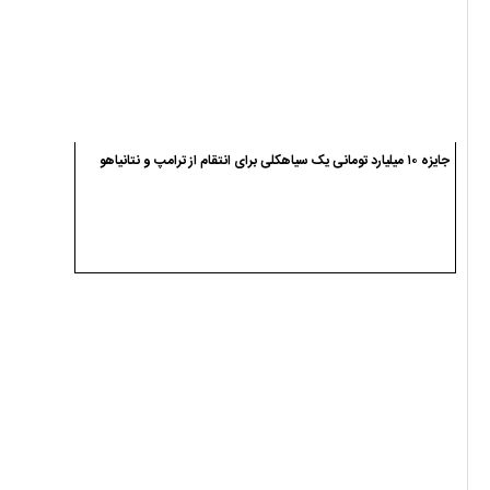
ضیاءالدین صفری مدیر اجرایی کمیته استعدادیابی تکواندو گیلان شد