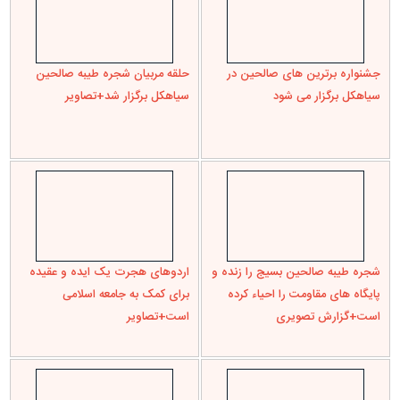
شجره طیبه صالحین بسیج را زنده و
اردوهای هجرت یک ایده و عقیده
پایگاه های مقاومت را احیاء کرده
برای کمک به جامعه اسلامی
است+گزارش تصویری
است+تصاویر
سپاه پاسداران تشکیلات خوبی را
تعمیرات بقعه متبرکه آقا سید حسن
تحت امر امام خامنه ای آماده کرده
ازبرم
است+تصاویر
دیدگاه ها