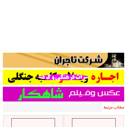
مطالب مرتبط
جشنواره برترین های صالحین در
حلقه مربیان شجره طیبه صالحین
سیاهکل برگزار می شود
سیاهکل برگزار شد+تصاویر