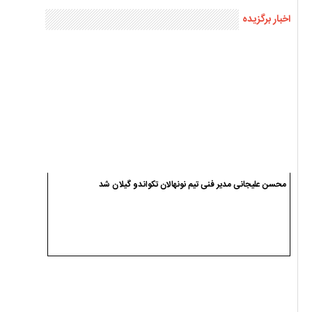
محسن علیجانی مدیر فنی تیم نونهالان تکواندو گیلان شد
جایزه ۱۰ میلیارد تومانی یک سیاهکلی برای انتقام از ترامپ و نتانیاهو