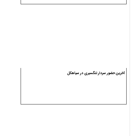
آخرین حضور سردار تنگسیری در سیاهکل
اسامی نامزدهای انتخابات شوراهای اسلامی شهر دیلمان