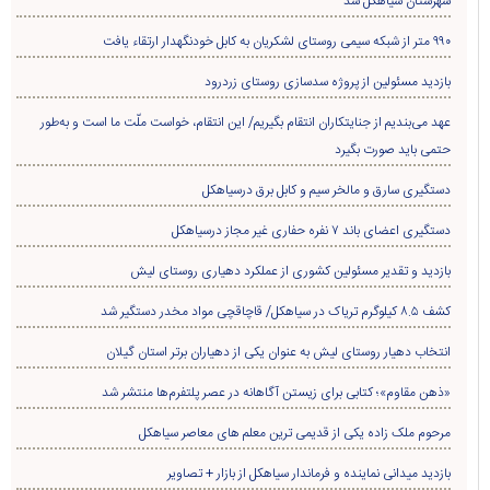
بازدید و تقدیر مسئولین کشوری از عملکرد دهیاری روستای لیش
کشف ۸.۵ کیلوگرم تریاک در سیاهکل/ قاچاقچی مواد مخدر دستگیر شد
انتخاب دهیار روستای لیش به عنوان یکی از دهیاران برتر استان گیلان
«ذهن مقاوم»؛ کتابی برای زیستن آگاهانه در عصر پلتفرم‌ها منتشر شد
مرحوم ملک زاده یکی از قدیمی ترین معلم های معاصر سیاهکل
بازدید میدانی نماینده و فرماندار سیاهکل از بازار + تصاویر
کشف سوخت قاچاق در سياهکل
کشف بیش از ۲ هزار و ۶۰۰ قطعه مرغ زنده بدون مجوز در سیاهکل
صعود تیم فوتبال شمال‌جا‌ سیاهکل به لیگ دسته اول بزرگسالان گیلان
ضرورت تسریع در اجرای طرح چهاربانده کردن محور لاهیجان به سیاهکل