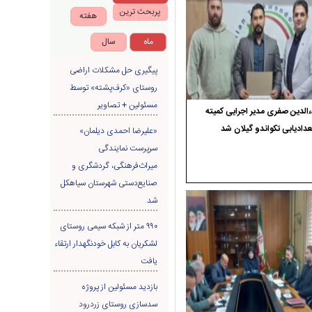
پربحث ترین
هفته
ماه
سال
پیگیری حل مشکلات اراضی
روستای «کرف‌پشته» توسط
مسئولین + تصاویر
الدین صفری مدیر اجرایی کمیته
دادیابی تکواندو گیلان شد
«علیرضا احمدی دیلمان»
سرپرست نمایندگی
میراث‌فرهنگی، گردشگری و
صنایع‌دستی شهرستان سیاهکل
شد
۹۹۰ متر از شبکه سیمی روستای
لشکریان به کابل خودنگهدار ارتقاء
یافت
بازدید مسئولین از پروژه
سدسازی روستای زردرود