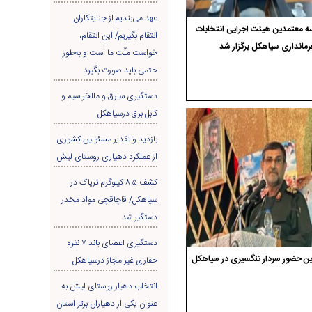
عهد می‌بندیم از جنایتکاران
 معتمدین هیئت اجرایی انتخابات
انتقام بگیریم/ این انتقام،
رمانداری سیاهکل برگزار شد
خواست ملّت ما است و به‌طور
حتمی باید صورت بگیرد
دستگیری سارق و مالخر سیم و
کابل برق درسیاهکل
بازدید و تقدیر مسئولین کشوری
از عملکرد دهیاری روستای لیش
کشف ۸.۵ کیلوگرم تریاک در
سیاهکل/ قاچاقچی مواد مخدر
دستگیر شد
دستگیری اعضای باند ۷ نفره
ن حضور سردار تنگسیری در سیاهکل
حفاری غير مجاز درسیاهکل
انتخاب دهیار روستای لیش به
عنوان یکی از دهیاران برتر استان