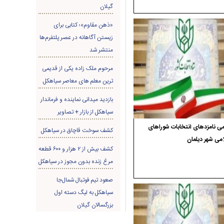
گیلان
«ذهن مقاوم»؛ کتابی برای
زیستن آگاهانه در عصر پلتفرم‌ها
منتشر شد
مرحوم ملک زاده یکی از قدیمی
ترین معلم های معاصر سیاهکل
بازدید میدانی نماینده و فرماندار
سیاهکل از بازار + تصاویر
ی نامزدهای انتخابات شوراهای
کشف سوخت قاچاق در سياهکل
می شهر دیلمان
کشف بیش از ۲ هزار و ۶۰۰ قطعه
مرغ زنده بدون مجوز در سیاهکل
صعود تیم فوتبال شمال‌جا‌
سیاهکل به لیگ دسته اول
بزرگسالان گیلان