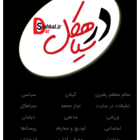
مقام معظم رهبری
گیلان
سیاسی
تبلیغات در سایت
نماز جمعه
سیاهکل
ورزشی
مذهبی
دیلمان
اجتماعی
تودیع و معارفه
روستاها
حوادث
معرفی کتاب
انتخابات