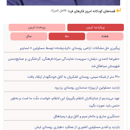
فاضل شیرزاد
قصه‌های کودکانه امروز فکرهای فردا
پربازدید ترین
پربحث ترین
هفته
ماه
سال
پیگیری حل مشکلات اراضی روستای «کرف‌پشته» توسط مسئولین + تصاویر
«علیرضا احمدی دیلمان» سرپرست نمایندگی میراث‌فرهنگی، گردشگری و صنایع‌دستی
شهرستان سیاهکل شد
۹۹۰ متر از شبکه سیمی روستای لشکریان به کابل خودنگهدار ارتقاء یافت
بازدید مسئولین از پروژه سدسازی روستای زردرود
عهد می‌بندیم از جنایتکاران انتقام بگیریم/ این انتقام، خواست ملّت ما است و به‌طور
حتمی باید صورت بگیرد
دستگیری سارق و مالخر سیم و کابل برق درسیاهکل
بازدید و تقدیر مسئولین کشوری از عملکرد دهیاری روستای لیش