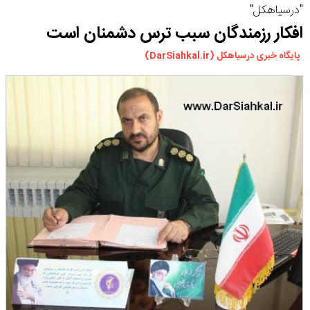
"درسیاهکل"
ورزشی
افکار رزمندگان سبب ترس دشمنان است
سیاسی
پایگاه خبری درسیاهکل (DarSiahkal.ir)
چندرسانه ای
مسیر گردشگری دیلمان
درباره ما