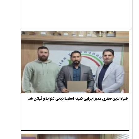
ضیاءالدین صفری مدیر اجرایی کمیته استعدادیابی تکواندو گیلان شد