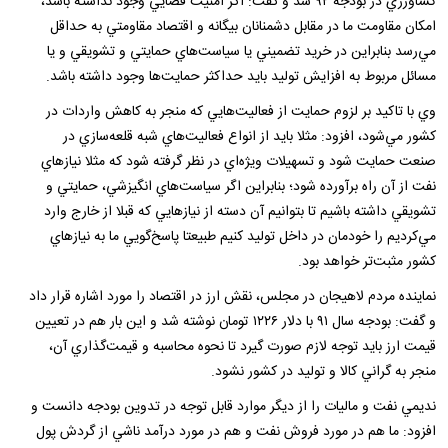
كشاورزي در بودجه ۹۲ شد و گفت: اگر امنيت قضايي وجود نداشته باشد،
امكان مقاومت ما در مقابل دشمنانان بيگانه و اقتصاد مقاومتي به حداقل
مي‌رسد بنابراين در خريد تضميني يا سياست‌هاي حمايتي و تشويقي و يا
مسائل مربوط به افزايش توليد بايد حداكثر حمايت‌ها وجود داشته باشد.
وي با تاكيد بر لزوم حمايت از فعاليت‌هايي كه منجر به كاهش واردات در
كشور مي‌شود، افزود: مثلا بايد از انواع فعاليت‌هاي شبه قلعه‌سازي در
صنعت حمايت شود و تسهيلات ويژه‌اي در نظر گرفته شود كه مثلا نيازهاي
نفت از آن راه برآورده شود؛ بنابراين اگر سياست‌هاي انگيزشي، حمايتي و
تشويقي داشته باشيم تا بتوانيم آن دسته از نيازهايي كه قبلا از خارج وارد
مي‌كرديم را خودمان در داخل توليد كنيم طبيعتا پاسخ‌گويي ما به نيازهاي
كشور مثبت‌تر خواهد بود.
نماينده مردم لاهيجان در مجلس، نقش ارز در اقتصاد را مورد اشاره قرار داد
و گفت: بودجه سال ۹۱ با دلار ۱۲۲۶ تومان نوشته شد و اين بار هم در تعيين
قيمت ارز بايد توجه لازم صورت گيرد تا نحوه محاسبه و قيمت‌گذاري آن،
منجر به گراني كالا و توليد در كشور نشود.
نديمي نفت و ماليات را از ديگر موارد قابل توجه در تدوين بودجه دانست و
افزود: ما هم در مورد فروش نفت و هم در مورد درآمد ناشي از گردش پول