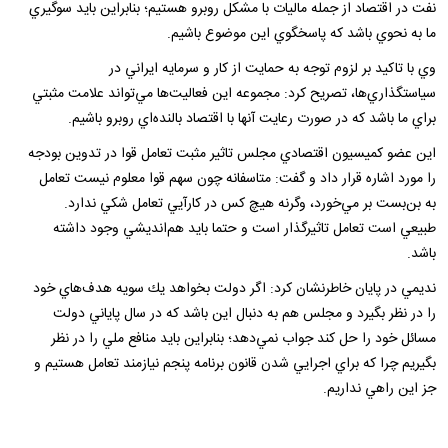
نفت در اقتصاد از جمله ماليات با مشكل روبرو هستيم؛ بنابراين بايد سوگيري
ما به نحوي باشد كه پاسخگوي اين موضوع باشيم.
وي با تاكيد بر لزوم توجه به حمايت از كار و سرمايه ايراني در
سياستگذاري‌ها، تصريح كرد: مجموعه اين فعاليت‌ها مي‌تواند علامت مثبتي
براي ما باشد كه در صورت رعايت آنها با اقتصاد بالنده‌اي روبرو باشيم.
اين عضو كميسيون اقتصادي مجلس تاثير مثبت تعامل قوا در تدوين بودجه
را مورد اشاره قرار داد و گفت: متاسفانه چون سهم قوا معلوم نيست تعامل
به بن‌بست بر مي‌خورد، وگرنه هيچ كس در كارآيي تعامل شكي ندارد.
طبيعي است تعامل تاثيرگذار است و حتما بايد هم‌انديشي وجود داشته
باشد.
نديمي در پايان خاطرنشان كرد: اگر دولت بخواهد يك سويه هدف‌هاي خود
را در نظر بگيرد و مجلس هم به دنبال اين باشد كه در سال پاياني دولت
مسائل خود را حل كند جواب نمي‌دهد؛ بنابراين بايد منافع ملي را در نظر
بگيريم چرا كه براي اجرايي شدن قانون برنامه پنجم نيازمند تعامل هستيم و
جز اين راهي نداريم.