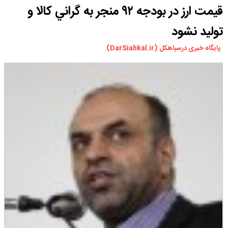
قيمت ارز در بودجه ۹۲ منجر به گراني كالا و
ورزشی
سیاسی
توليد نشود
چندرسانه ای
پایگاه خبری درسیاهکل (DarSiahkal.ir)
مسیر گردشگری دیلمان
درباره ما