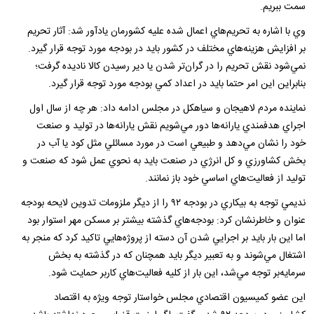
سمت ببريم.
وي با اشاره به تحريم‌هاي اعمال شده عليه كشورمان يادآور شد: آثار تحريم
بر افزايش هزينه‌هاي مختلف در كشور بايد در بودجه مورد توجه قرار گيرد.
نمي‌شود نقش تحريم را در گران‌تر شدن يا دير رسيدن كالا ناديده گرفت؛
بنابراين اين امر حتما بايد در اعداد كمي بودجه مورد توجه قرار گيرد.
نماينده مردم لاهيجان و سیاهکل در مجلس ادامه داد: هر چه از سال اول
اجراي هدفمندي يارانه‌ها دور مي‌شويم نقش يارانه‌ها در توليد و صنعت
خود را نشان مي‌دهد و طبيعي است در مورد مسائلي مثل كود يا آب در
بخش كشاورزي و كل انرژي در صنعت بايد به نحوي عمل شود كه صنعت و
توليد از فعاليت‌هاي اساسي خود باز نمانند.
نديمي توجه به بيكاري در بودجه ۹۲ را از ديگر ملزومات تدوين لايحه بودجه
عنوان و خاطرنشان كرد: بودجه‌هاي گذشته بيشتر بر مسكن مهر استوار بود
اما اين بار بايد بر اجرايي شدن آن دسته از پروژه‌هايي تاكيد كرد كه منجر به
اشتغال مي‌شوند و به تعبير ديگر بايد همچنان كه در گذشته به بخش
سرمايه‌بر توجه مي‌شد، اين بار از كليه فعاليت‌هاي كاربر حمايت شود.
اين عضو كميسيون اقتصادي مجلس خواستار توجه ويژه به اقتصاد