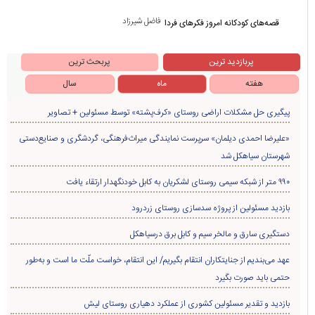
فاضل شیرزاد
قصه‌های کودکانه امروز فکرهای فردا
پربازدید ترین
پربحث ترین
هفته
ماه
سال
پیگیری حل مشکلات اراضی روستای «کرف‌پشته» توسط مسئولین + تصاویر
«علیرضا احمدی دیلمان» سرپرست نمایندگی میراث‌فرهنگی، گردشگری و صنایع‌دستی
شهرستان سیاهکل شد
۹۹۰ متر از شبکه سیمی روستای لشکریان به کابل خودنگهدار ارتقاء یافت
بازدید مسئولین از پروژه سدسازی روستای زردرود
دستگیری سارق و مالخر سیم و کابل برق درسیاهکل
عهد می‌بندیم از جنایتکاران انتقام بگیریم/ این انتقام، خواست ملّت ما است و به‌طور
حتمی باید صورت بگیرد
بازدید و تقدیر مسئولین کشوری از عملکرد دهیاری روستای لیش