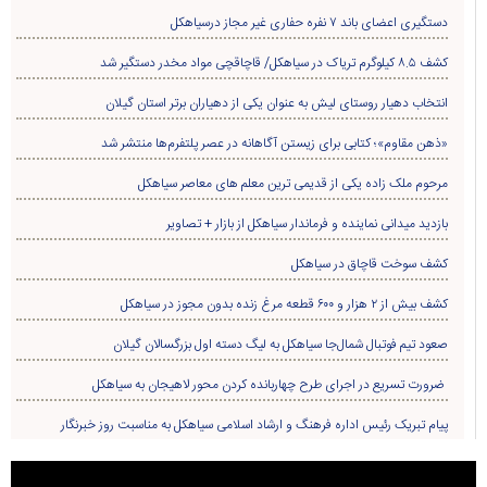
دستگیری اعضای باند ۷ نفره حفاری غير مجاز درسیاهکل
کشف ۸.۵ کیلوگرم تریاک در سیاهکل/ قاچاقچی مواد مخدر دستگیر شد
انتخاب دهیار روستای لیش به عنوان یکی از دهیاران برتر استان گیلان
«ذهن مقاوم»؛ کتابی برای زیستن آگاهانه در عصر پلتفرم‌ها منتشر شد
مرحوم ملک زاده یکی از قدیمی ترین معلم های معاصر سیاهکل
بازدید میدانی نماینده و فرماندار سیاهکل از بازار + تصاویر
کشف سوخت قاچاق در سياهکل
کشف بیش از ۲ هزار و ۶۰۰ قطعه مرغ زنده بدون مجوز در سیاهکل
صعود تیم فوتبال شمال‌جا‌ سیاهکل به لیگ دسته اول بزرگسالان گیلان
ضرورت تسریع در اجرای طرح چهاربانده کردن محور لاهیجان به سیاهکل
پیام تبریک رئیس اداره فرهنگ و ارشاد اسلامی سیاهکل به مناسبت روز خبرنگار