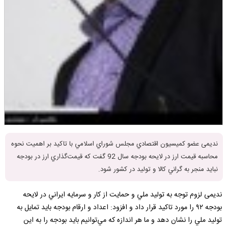
ندیمی عضو كميسيون اقتصادي مجلس شوراي اسلامي با تاكيد بر اهميت نحوه
محاسبه قيمت ارز در لايحه بودجه سال 92 گفت كه قيمت‌‌گذاري ارز در بودجه
نبايد منجر به گراني كالا و توليد در كشور شود.
ندیمی لزوم توجه به توليد ملي و حمايت از كار و سرمايه ايراني در لايحه
بودجه ۹۲ را مورد تاكيد قرار داد و افزود: اعداد و ارقام بودجه بايد تمايل به
توليد ملي را نشان دهد و ما هر اندازه كه مي‌توانيم بايد بودجه را به اين