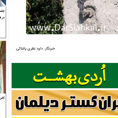
جلسه
در ف
خبرنگار: داود نظری پاشاکی
آخری