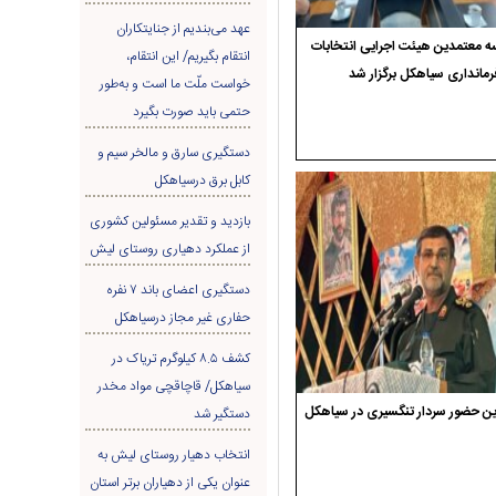
عهد می‌بندیم از جنایتکاران
 معتمدین هیئت اجرایی انتخابات
انتقام بگیریم/ این انتقام،
رمانداری سیاهکل برگزار شد
خواست ملّت ما است و به‌طور
حتمی باید صورت بگیرد
دستگیری سارق و مالخر سیم و
کابل برق درسیاهکل
بازدید و تقدیر مسئولین کشوری
از عملکرد دهیاری روستای لیش
دستگیری اعضای باند ۷ نفره
حفاری غير مجاز درسیاهکل
کشف ۸.۵ کیلوگرم تریاک در
سیاهکل/ قاچاقچی مواد مخدر
ن حضور سردار تنگسیری در سیاهکل
دستگیر شد
انتخاب دهیار روستای لیش به
عنوان یکی از دهیاران برتر استان