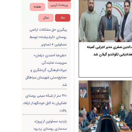
پربحث ترین
هفته
ماه
سال
پیگیری حل مشکلات اراضی
روستای «کرف‌پشته» توسط
مسئولین + تصاویر
الدین صفری مدیر اجرایی کمیته
دادیابی تکواندو گیلان شد
«علیرضا احمدی دیلمان»
سرپرست نمایندگی
میراث‌فرهنگی، گردشگری و
صنایع‌دستی شهرستان سیاهکل
شد
۹۹۰ متر از شبکه سیمی روستای
لشکریان به کابل خودنگهدار ارتقاء
یافت
بازدید مسئولین از پروژه
سدسازی روستای زردرود