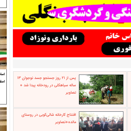
اسام
پس از ۲۱ روز جستجو جسد نوجوان ۱۳
اسلا
ساله سیاهکلی در رودخانه پیدا شد +
تصاویر
افتتاح کارخانه شالی‌کوبی در روستای
مالده+تصاویر