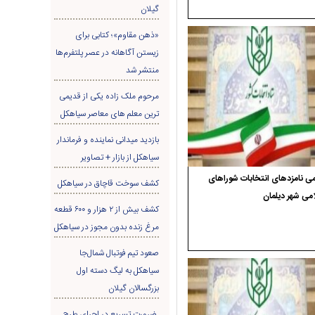
گیلان
«ذهن مقاوم»؛ کتابی برای
زیستن آگاهانه در عصر پلتفرم‌ها
منتشر شد
مرحوم ملک زاده یکی از قدیمی
ترین معلم های معاصر سیاهکل
بازدید میدانی نماینده و فرماندار
سیاهکل از بازار + تصاویر
ی نامزدهای انتخابات شوراهای
کشف سوخت قاچاق در سياهکل
می شهر دیلمان
کشف بیش از ۲ هزار و ۶۰۰ قطعه
مرغ زنده بدون مجوز در سیاهکل
صعود تیم فوتبال شمال‌جا‌
سیاهکل به لیگ دسته اول
بزرگسالان گیلان
ضرورت تسریع در اجرای طرح