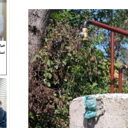
ضیاء
استع