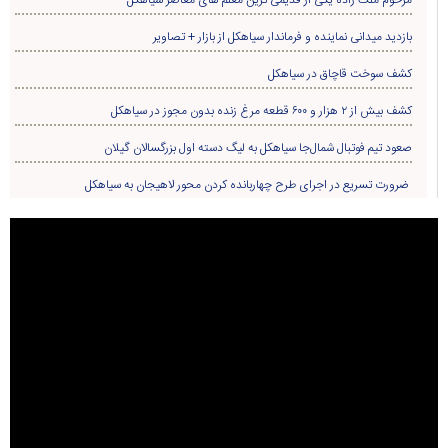
مقام معظم رهبری
گیلان
سیاسی
تبلیغات در سایت
نماز جمعه
سیاهکل
ورزشی
مذهبی
دیلمان
اجتماعی
تودیع و معارفه
روستاها
حوادث
معرفی کتاب
انتخابات