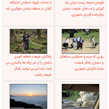
روزی که مردم و مسئولین سیاهکل
رفتگران طبیعت منطقه آغوزی
و دیلمان رفتگر طبیعت
دیلمان را از شر زباله ها پاکسازی می
شدند+گزارش تصویری
کنند/ شما نیز می توانید رفتگر
طبیعت باشید
روایتی تصویری از نگاه استاندار
تغییر موضع یک مجله در معرفی
گیلان در سفر به دیلمان/ از زیبایی تا
نقاط دیدنی پیش از مرگ/ دیلمان
کاستی ها
همچنان در رتبه ۷۱
دیدگاه ها
* دیدگاه‌های ارسال شده توسط شما، حداکثر تا ۲۴ ساعت پس از تأیید