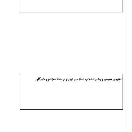
تعیین سومین رهبر انقلاب اسلامی ایران توسط مجلس خبرگان
وداع و تشییع پیکر شهید سجاد انصاریان در سیاهکل