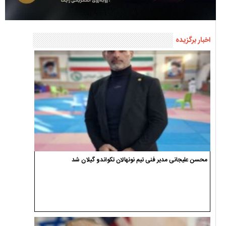
محسن علیجانی مدیر فنی تیم نونهالان تکواندو گیلان شد
جایزه ۱۰ میلیارد تومانی یک سیاهکلی برای انتقام از ترامپ و نتانیاهو