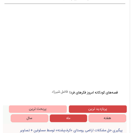
فاضل شیرزاد
قصه‌های کودکانه امروز فکرهای فردا
پربازدید ترین
پربحث ترین
هفته
ماه
سال
پیگیری حل مشکلات اراضی روستای «کرف‌پشته» توسط مسئولین + تصاویر
«علیرضا احمدی دیلمان» سرپرست نمایندگی میراث‌فرهنگی، گردشگری و صنایع‌دستی
شهرستان سیاهکل شد
۹۹۰ متر از شبکه سیمی روستای لشکریان به کابل خودنگهدار ارتقاء یافت
بازدید مسئولین از پروژه سدسازی روستای زردرود
دستگیری سارق و مالخر سیم و کابل برق درسیاهکل
عهد می‌بندیم از جنایتکاران انتقام بگیریم/ این انتقام، خواست ملّت ما است و به‌طور
حتمی باید صورت بگیرد