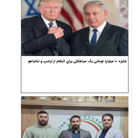
ضیاءالدین صفری مدیر اجرایی کمیته استعدادیابی تکواندو گیلان شد