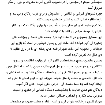
نمایندگان مردم در مجلس را در تصویب قانون امر به معروف و نهی از منکر
متزلزل کنند.
چهره نیروهای ارزشی و انقلابی را مخدوش و برای غرب زدگان و بی بند و
بارها مظلوم نمایی کنند و اعتبار اجتماعی درست کنند.
با خشن جلوه دادن نیروهای حزب الله زمینه را برای بازگشت تجدید نظر
طلبان به عرصه سیاسی و انتخابات فراهم کنند.
این مسئول بسیجی در ادامه تاکید کرد: رسانه های فاسد و روزنامه های
زنجیره ای کور خوانده اند؛ ملت ایران بسیار هوشیار تر است که بازی این
جریانات را بخورد؛ این ملت عبور از فتنه های رسانه ای را در بازی عظیم ۹
دی سال ۸۸ تمرین کرده است.
رییس سازمان بسیج مستضعفین اظهار کرد: از وزارت اطلاعات و نیروی
انتظامی می خواهیم با سرعت عوامل این جنایت فجیع را که به احتمال قوی
مرتبط با سرویس های اطلاعاتی غربی هستند دستگیر کنند و با حکم قضایی،
حد اقل، قصاص و مقابله به مثل شوند. هرچند این با این فضای نا امنی که
ایجاد کرده اند چه بسا مفسد فی الارض تلقی شوند. حتی اگر آسیب
دیدگان هم عامل جنایت را بخشیدند، دستگاه قضایی از حقوق و امنیت
عمومی نباید بگذرد و قصاص حداقل انتظار است.
سردار نقدی در خاتمه عنوان کرد: وزارت ارشاد و هیئت نظارت بر مطبوعات