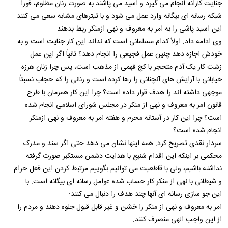
جنایت کارانه انجام می گیرد و اسید می پاشند به صورت زنان مظلوم، فوراً
شبکه رسانه ای بیگانه وارد عمل می شود و با تیترهای مشابه سعی می کنند
این اسید پاشی را به امر به معروف و نهی ازمنکر ربط بدهند.
وی ادامه داد: اولاً کدام مسلمانی است که نداند این کار جنایت است و به
خودش اجازه دهد چنین عمل فجیعی را انجام دهد؟ ثانیاً اگر این عمل
زشت کار یک آدم متحجر با کج فهمی از مذهب است، پس چرا زنان هرزه
خیابانی با آرایش های آنچنانی را رها کرده است و زنانی را که حجاب نسبتاً
موجهی داشته اند را هدف قرار داده است؟ چرا این کار همزمان با طرح
قانون امر به معروف و نهی از منکر در مجلس شورای اسلامی انجام شده
است؟ چرا این کار در آستانه محرم و هفته امر به معروف و نهی ازمنکر
انجام شده است؟
سردار نقدی تصریح کرد: همه اینها نشان می دهد حتی اگر سند و مدرک
محکمی بر اینکه این اقدام شنیع با هدایت دشمن مستکبر صورت گرفته
نداشته باشیم، ولی با قاطعیت می توانیم بگوییم مرتبط کردن این فعل حرام
و شیطانی با نهی از منکر کار حساب شده عوامل رسانه ای بیگانه است. با
این جو سازی رسانه ای آنها چند هدف را دنبال می کنند:
امر به معروف و نهی از منکر را خشن و غیر قابل قبول جلوه دهند و مردم را
از این واجب الهی منصرف کنند.