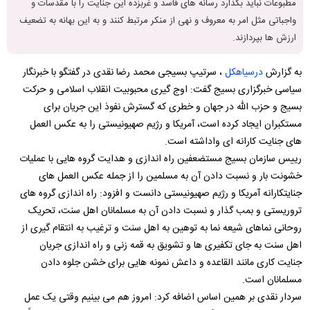
مطبوعات نباید بگذارد رسانه های فاسد و غربزده این جنایت را با مقدسات و
واجباتی مثل امر به معروف و نهی از منکر مرتبط کنند و به این بهانه به تضعیف
ارزش ها بپردازند.
به گزارش
درسیاهکل
، سرتیپ بسیجی محمد رضا نقدی در گفتگو با خبرنگار
سیاسی خبرگزاری بسیج گفت: اوج گیری محبوبیت انقلاب اسلامی و حرکت
بسیج و حزب الله در جهان و خطری که گسترش نفوذ این جریان برای
مستکبران ایجاد کرده است، آمریکا و رژیم صهیونیستی را به عکس العمل
های جنایت کارانه ای واداشته است.
رییس سازمان بسیج مستضعفین راه اندازی و هدایت گروه هایی با عملیات
خشونت بار و نسبت دادن آن به مسلمین را از جمله عکس العمل های
جنایتکارانه آمریکا و رژیم صهیونیستی دانست و افزود: راه اندازی گروه های
تروریستی و بمب گذار و نسبت دادن آن به مسلمانان اهل سنت، تحریک
روحانی نماهای شیعه نما به توهین به اهل سنت و ترغیب به انتقام گیری از
اهل سنت به جای تکفیری ها و تشویق به قمه زنی و راه اندازی جریان
جنایت کاری مانند القاعده و داعش نمونه هایی برای خشن جلوه دادن
مسلمانان است.
سردار نقدی بر همین اساس اضافه کرد: امروز هم می بینیم وقتی یک عمل