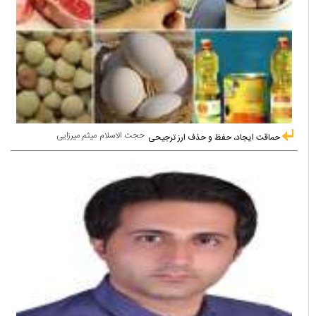
حجت الاسلام میثم میرزایی
حماقت ایجاد، حفظ و حذف ارز ترجیحی