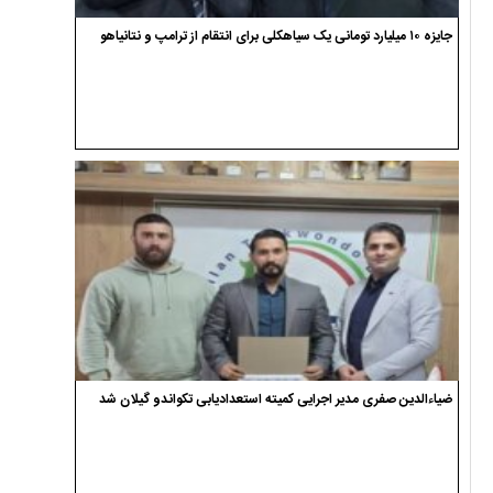
جایزه ۱۰ میلیارد تومانی یک سیاهکلی برای انتقام از ترامپ و نتانیاهو
ضیاءالدین صفری مدیر اجرایی کمیته استعدادیابی تکواندو گیلان شد