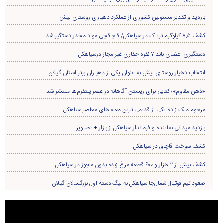
بازدید و تقدیر مسئولین کشوری از عملکرد دهیاری روستای لیش
کشف ۸.۵ کیلوگرم تریاک در سیاهکل/ قاچاقچی مواد مخدر دستگیر شد
دستگیری اعضای باند ۷ نفره حفاری غير مجاز درسیاهکل
انتخاب دهیار روستای لیش به عنوان یکی از دهیاران برتر استان گیلان
«ذهن مقاوم»؛ کتابی برای زیستن آگاهانه در عصر پلتفرم‌ها منتشر شد
مرحوم ملک زاده یکی از قدیمی ترین معلم های معاصر سیاهکل
بازدید میدانی نماینده و فرماندار سیاهکل از بازار + تصاویر
کشف سوخت قاچاق در سياهکل
کشف بیش از ۲ هزار و ۶۰۰ قطعه مرغ زنده بدون مجوز در سیاهکل
صعود تیم فوتبال شمال‌جا‌ سیاهکل به لیگ دسته اول بزرگسالان گیلان