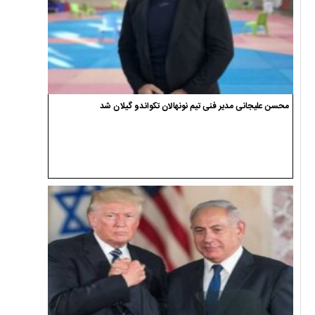
محسن علیجانی مدیر فنی تیم نونهالان تکواندو گیلان شد