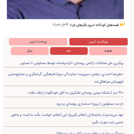
فاضل شیرزاد
قصه‌های کودکانه امروز فکرهای فردا
پربازدید ترین
پربحث ترین
هفته
ماه
سال
پیگیری حل مشکلات اراضی روستای «کرف‌پشته» توسط مسئولین + تصاویر
«علیرضا احمدی دیلمان» سرپرست نمایندگی میراث‌فرهنگی، گردشگری و صنایع‌دستی
شهرستان سیاهکل شد
۹۹۰ متر از شبکه سیمی روستای لشکریان به کابل خودنگهدار ارتقاء یافت
بازدید مسئولین از پروژه سدسازی روستای زردرود
عهد می‌بندیم از جنایتکاران انتقام بگیریم/ این انتقام، خواست ملّت ما است و به‌طور
حتمی باید صورت بگیرد
دستگیری سارق و مالخر سیم و کابل برق درسیاهکل