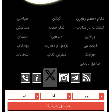
مقام معظم رهبری
گیلان
سیاسی
تبلیغات در سایت
نماز جمعه
سیاهکل
ورزشی
مذهبی
دیلمان
اجتماعی
تودیع و معارفه
روستاها
حوادث
معرفی کتاب
انتخابات
مناطق دیدنی
روز
ماه
سال