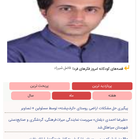
فاضل شیرزاد
قصه‌های کودکانه امروز فکرهای فردا
پربازدید ترین
پربحث ترین
هفته
ماه
سال
پیگیری حل مشکلات اراضی روستای «کرف‌پشته» توسط مسئولین + تصاویر
«علیرضا احمدی دیلمان» سرپرست نمایندگی میراث‌فرهنگی، گردشگری و صنایع‌دستی
شهرستان سیاهکل شد
۹۹۰ متر از شبکه سیمی روستای لشکریان به کابل خودنگهدار ارتقاء یافت