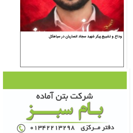
وداع و تشییع پیکر شهید سجاد انصاریان در سیاهکل