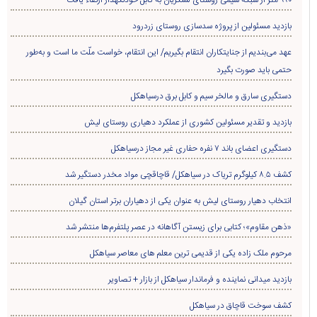
بازدید مسئولین از پروژه سدسازی روستای زردرود
عهد می‌بندیم از جنایتکاران انتقام بگیریم/ این انتقام، خواست ملّت ما است و به‌طور
حتمی باید صورت بگیرد
دستگیری سارق و مالخر سیم و کابل برق درسیاهکل
بازدید و تقدیر مسئولین کشوری از عملکرد دهیاری روستای لیش
دستگیری اعضای باند ۷ نفره حفاری غير مجاز درسیاهکل
کشف ۸.۵ کیلوگرم تریاک در سیاهکل/ قاچاقچی مواد مخدر دستگیر شد
انتخاب دهیار روستای لیش به عنوان یکی از دهیاران برتر استان گیلان
«ذهن مقاوم»؛ کتابی برای زیستن آگاهانه در عصر پلتفرم‌ها منتشر شد
مرحوم ملک زاده یکی از قدیمی ترین معلم های معاصر سیاهکل
بازدید میدانی نماینده و فرماندار سیاهکل از بازار + تصاویر
کشف سوخت قاچاق در سياهکل