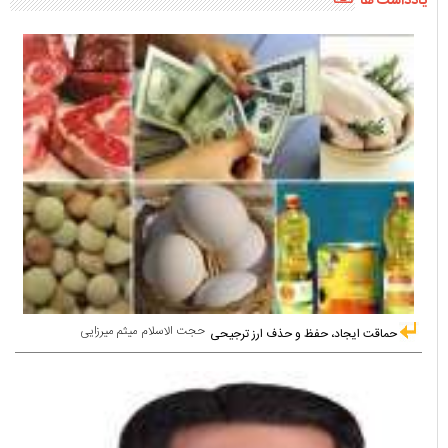
یادداشت ها
حجت الاسلام میثم میرزایی
حماقت ایجاد، حفظ و حذف ارز ترجیحی