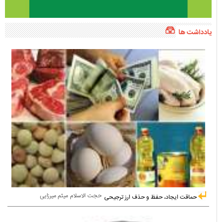
یادداشت ها
حجت الاسلام میثم میرزایی
حماقت ایجاد، حفظ و حذف ارز ترجیحی