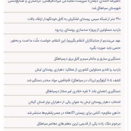
«علیرضا احمدی دیلمان» سرپرست نمایندگی میراث‌فرهنگی، گردشگری و صنایع‌دستی
شهرستان سیاهکل شد
۹۹۰ متر از شبکه سیمی روستای لشکریان به کابل خودنگهدار ارتقاء یافت
بازدید مسئولین از پروژه سدسازی روستای زردرود
عهد می‌بندیم از جنایتکاران انتقام بگیریم/ این انتقام، خواست ملّت ما است و به‌طور
حتمی باید صورت بگیرد
دستگیری سارق و مالخر سیم و کابل برق درسیاهکل
بازدید و تقدیر مسئولین کشوری از عملکرد دهیاری روستای لیش
کشف ۸.۵ کیلوگرم تریاک در سیاهکل/ قاچاقچی مواد مخدر دستگیر شد
دستگیری اعضای باند ۷ نفره حفاری غير مجاز درسیاهکل
انتخاب دهیار روستای لیش به عنوان یکی از دهیاران برتر استان گیلان
«ذهن مقاوم»؛ کتابی برای زیستن آگاهانه در عصر پلتفرم‌ها منتشر شد
مرحوم ملک زاده یکی از قدیمی ترین معلم های معاصر سیاهکل