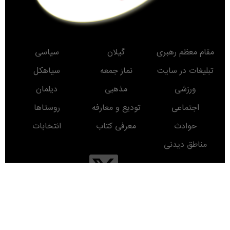
مقام معظم رهبری
گیلان
سیاسی
تبلیغات در سایت
نماز جمعه
سیاهکل
ورزشی
مذهبی
دیلمان
اجتماعی
تودیع و معارفه
روستاها
حوادث
معرفی کتاب
انتخابات
مناطق دیدنی
روز
ماه
سال