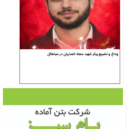
وداع و تشییع پیکر شهید سجاد انصاریان در سیاهکل