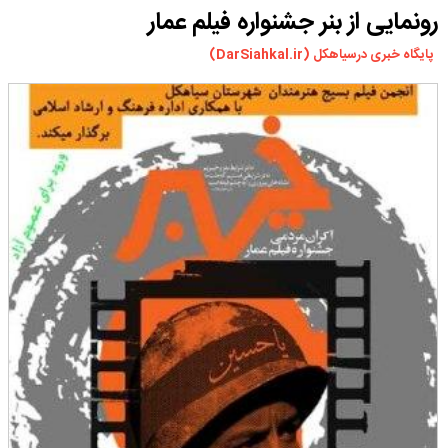
رونمایی از بنر جشنواره فیلم عمار
ورزشی
سیاسی
پایگاه خبری درسیاهکل (DarSiahkal.ir)
چندرسانه ای
مسیر گردشگری دیلمان
درباره ما