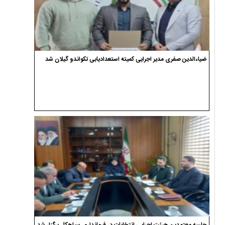
ضیاءالدین صفری مدیر اجرایی کمیته استعدادیابی تکواندو گیلان شد
جلسه معتمدین هیئت اجرایی انتخابات در فرمانداری سیاهکل برگزار شد