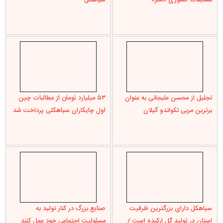
دیلمان با تنش آبی و قطعی برق
مواجه است
دیدگاه ها
۸ ديدگاه قبلا اظهار شده است
دلواپس
گفت:
در مورد کج بودن کت! کت کج که پرستیژ ندارد، باید راست باشد تا از
ما حساب ببرند! بعدش هم؛ همه چیز از همین کج بودن کت شروع می
شود. “کج کلاه خان” هم که از ابتدا کلاهش کج نبود، اول کتش کج بود،
مسئولان پیگیری نکردند، کلاهش هم کج شد و در نهایت گرفتار آن
خواننده مبتذل دیگر شد که می خواند: “کج کلاه خان یارمه”.
ما اینهمه خشک شویی تاسیس نکردیم و اینهمه اتو در کشور تولید
نکردیم که دست آخر وزیر کشورمان با کتی کج در پیش جهانیان ظاهر
شود!
***
عینکش طوری باشد مشکلی نیست؟!
یعنی عینکش طوری باشد مشکلی نیست؟! عینک خیلی هم مهم است