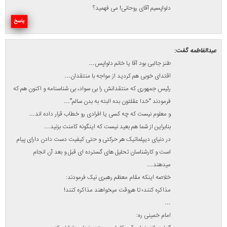
با آمریکا روابط ایجاد نخواهیم کرد، مگر اینکه آدم بشود و از ظلم کردن
دست بردارد.
اسلحه های سرد و گرم، یعنی قلم و بیان و مسلسل را از نشانه گیری به
روی یکدیگر منحرف و به سوی دشمنان انسانیت که در رأس آنها آمریکا
است نشانه بروید.
و سرآخر:
قرن بیست ویکم، قرن غلبه مستضعفان بر مستکبران است.
پاسخ
ح-یگانه
گفت:
سلام.خسته نباشید.در رابطه با خبرهای داخلی شهرستان،اطلاع رسانی
جامع و کامل هست که جای تقدیر و تشکر داره. ولی اگر بخشی رو هم
به خبرهای مهم ایران و جهان اختصاص بدین دیگه میشه یه سایت
کامل که نیازبه مراجعه به سایتهای دیگه برای کسب اطلاع و خبرهای
روز،مرتفع میشه.تشکر.
پاسخ