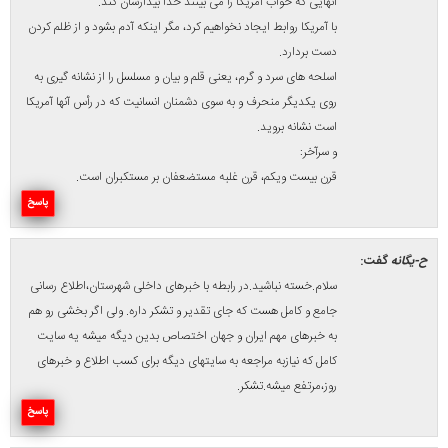
شهبازی
گفت:
کاش رییس دولت به جنتی تذکر بدهد که راه مهاجرانی راهی کج و
غلط بود بلکه راه صفار هرندی و حسینی در ارشاد درست بود . بهتر است
که ارشاد ما اسلامی باشد نه …
پاسخ
امید
گفت:
آقای شهبازی یعنی پسر رییس شورای نگهبان کشور -آن هم در حد وزیر
-ازنظر شما راهش غلط است .اگه راهش اشتباهه لطفا از پدرش آیت
الله جنتی بخواهید جلوشو بگیره.
پاسخ
سعید
گفت:
نمیدانم این آقایا ن از کجا پیدا میشوند که دست به انتقاد میزنند اخه
انتقاد شما ره به کجا میبرد اقای روحانی اشتباه کردند اقای ظریف
اشتباه میکنند اقای نوبخت اشتباهی حرف میزنند پس شما بیایید این
مملکت را دست بگیرید وکار را انجام دهید وقتی مملکت بزرگ دارد ان
هم رهبر عزیزمان با قدرت پشت دولت و وزیرخارجه عزیزما هستند شما