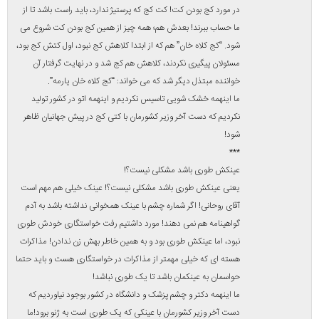
پاسخ
عبدالفاطمه
گفت:
طنز جالبی بود آقا یا خانم دلواپس…
اقتدای خوبی هم کردید از مواجه با منتقدان…
رئیس جمهوری که منتقدانش را بی سواد، بی شناسنامه و اکنون هم که
فرمودند “خدا عقلتون بده البته به بدن سالم”…
و معلوم نیست که چه کسی یا افرادی رو خطاب قرار داده اند…
بنابراین از شما هم بعید نیست که اینگونه کامنت بزنید…
در دنیای دیپلماتیک هر حرکتی و حتی کیفیت دست دادن دارای پیام
است و کارشناسان تحلیل های گسترده ای قبل و بعد آن انجام
میدهند…
خلاصه اینکه مقام معظم رهبری نیک فرمودند:
مذاکره کنند؛ تا هروقت میخواهند مذاکره کنند!
…
امام خمینی ره:
آنهایی که خواب آمریکا را می بینند خدا بیدارشان کند.