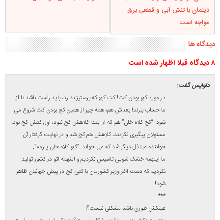
آقای روحانی! اگر شماره چشم با عینک همخوانی نداشته باشد به آدم
گواهینامه هم نمی دهند! مورد داشتیم رفت خواستگاری خودش طوری
نبود، اما عینکش طوری بود و به همین خاطر بهش زن ندادن! مذاکرات
هسته ای که خیلی مهمتر از مذاکرات در خواستگاری هست و باید حتما
حواسمان به عینکمان باشد تا یک طوری نباشد!
ما اینهمه دکتر و چشم پزشک و دانشگاه در کشور بوجود نیاوردیم که
دست آخر وزیر کشورمان با عینکی که یک طوری است به ژنو برود!ما
دلواپسیم آقای روحانی! می فهمید؟
پاسخ
دلواپس
گفت:
برخی مواقع برخی جملات را از زبان رئیس دولت می شنویم که حسابی
متعجب می شویم. آقای روحانی اخیرا گفته اند: “اینکه بگویند تند و
کند راه رفته، کتش کج بوده و یا عینکش طوری بوده، اینها حرف نشد.”
– آقای روحانی! من از شما می پرسم، واقعا اینها حرف نشد؟!
***
شونه به شونه می‌رفتیم
آیا تند و کند راه رفتن مهم نیست؟! مگر نشنیده اید که می گویند “رهرو