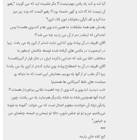
ما حساب ببرند! بعدش هم؛ همه چیز از همین کج بودن کت شروع می
شود. “کج کلاه خان” هم که از ابتدا کلاهش کج نبود، اول کتش کج بود،
مسئولان پیگیری نکردند، کلاهش هم کج شد و در نهایت گرفتار آن
خواننده مبتذل دیگر شد که می خواند: “کج کلاه خان یارمه”.
ما اینهمه خشک شویی تاسیس نکردیم و اینهمه اتو در کشور تولید
نکردیم که دست آخر وزیر کشورمان با کتی کج در پیش جهانیان ظاهر
شود!
***
عینکش طوری باشد مشکلی نیست؟!
یعنی عینکش طوری باشد مشکلی نیست؟! عینک خیلی هم مهم است
آقای روحانی! اگر شماره چشم با عینک همخوانی نداشته باشد به آدم
گواهینامه هم نمی دهند! مورد داشتیم رفت خواستگاری خودش طوری
نبود، اما عینکش طوری بود و به همین خاطر بهش زن ندادن! مذاکرات
هسته ای که خیلی مهمتر از مذاکرات در خواستگاری هست و باید حتما
حواسمان به عینکمان باشد تا یک طوری نباشد!
ما اینهمه دکتر و چشم پزشک و دانشگاه در کشور بوجود نیاوردیم که
دست آخر وزیر کشورمان با عینکی که یک طوری است به ژنو برود!ما
دلواپسیم آقای روحانی! می فهمید؟