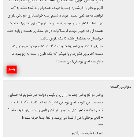
آن نیست که گه تند و گهی خسته رود؟! رهرو آنست که بزند زیر میز
مذاکره و کف گرگی بخواباند توی فک کری!”
بعدش هم؛ همه مشکلات ما همین تندروی ها و کندروی هاست! پس
اعتدالی که اینقدر دم از آن می زدید چه می شد؟!
آقای ظریف در آن پیاده روی کذایی نباید تندتر از کری راه می رفت. زیرا
در اینصورت در عکس های گرفته شده توسط عکاسان اینطور به
مخاطب القا می شد که خدایی ناکرده ایران در حال فرار از آمریکاست!
آقای ظریف در آن به اصطلاح پیاده روی نباید کندتر از کری راه می رفت!
زیرا اگر عقب تر از آنها راه برویم، معنایش این است که ما دنباله رو
سیاست های غلط آمریکایی ها هستیم!
خب دیدید تندروی و کندروی از چه اهمیت بالایی برخوردار هستند؟!
البته آنها همچنین شانه به شانه یکدیگر هم نباید راه می رفتند، چون
یادآور ترانه آن خواننده معلوم الحال است که می خواند: “شونه به شونه
می‌رفتیم، من و تو تو جشن بارون، حالا تو نیستی و خیسه، چشمای من
و خیابون”
***
کج کلاه خان یارمه
در مورد کج بودن کت! کت کج که پرستیژ ندارد، باید راست باشد تا از