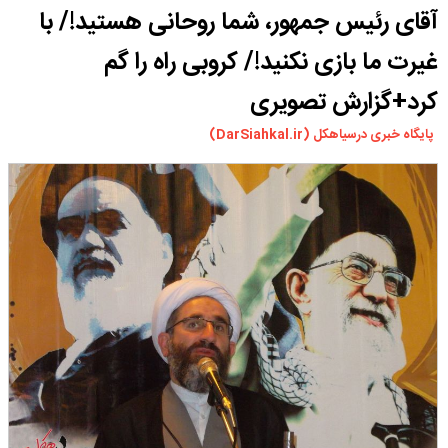
آقای رئیس جمهور، شما روحانی هستید!/ با
ورزشی
سیاسی
غیرت ما بازی نکنید!/ کروبی راه را گم
چندرسانه ای
کرد+گزارش تصویری
مسیر گردشگری دیلمان
پایگاه خبری درسیاهکل (DarSiahkal.ir)
درباره ما