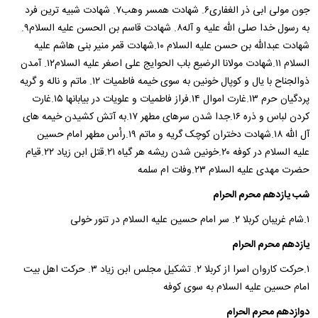
جون مولی ابی ذر الغفاری۶. شهادت همسر وهب۷. شهادت شبیه ترین فرد
به رسول خدا صلی الله علیه و آله۸. شهادت قاسم بن الحسن علیه السلام۹.
شهادت عبدالله بن حسن علیه السلام ۱۰.شهادت قمر منیر بنی هاشم علیه
السلام ۱۱.شهادت مولانا الرضیع باب الحوایج علی اصغر علیه السلام۱۲. آمدن
ذوالجناح با یال و کوپال خونین به سوی خیمه فاطمیات ۱۲. ماتم و ناله و گریه
پردگیان حرم ۱۳.غارت اموال ۱۴.فراز فاطمیات و علویات در بیابانها ۱۵.غارت
کردن لباس و ذره ۱۶.جدا شدن سرهای مطهر ۱۷.به آتش کشیدن خیمه های
آل الله ۱۸.شهادت دختران کوچک گریه و ماتم ۱۹.راُس مطهر امام حسین
علیه السلام در کوفه ۲۰.خونین شدن ریشه هر گیاه ۲۱.قتل ابن زیاد ۲۲.قیام
حضرت مهدی علیه السلام ۲۳.وفات ام سلمه
شب یازدهم محرم الحرام
۱.شام غریبان کربلا ۲. سر امام حسین علیه السلام در تنور خولی
یازدهم محرم الحرام
۱.حرکت کاروان اسرا از کربلا ۲. تشکیل مجلس ابن زیاد ۳. حرکت اهل بیت
امام حسین علیه السلام به سوی کوفه
دوازدهم محرم الحرام