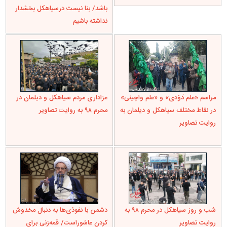
باشد/ بنا نیست درسیاهکل بخشدار
نداشته باشیم
مراسم «علم دَوَدی» و «علم واچینی»
عزاداری مردم سیاهکل و دیلمان در
در نقاط مختلف سیاهکل و دیلمان به
محرم ۹۸ به روایت تصاویر
روایت تصاویر
شب و روز سیاهکل در محرم ۹۸ به
دشمن با نفوذی‌ها به دنبال مخدوش
روایت تصاویر
کردن عاشوراست/ قمه‌زنی برای