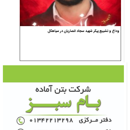
وداع و تشییع پیکر شهید سجاد انصاریان در سیاهکل