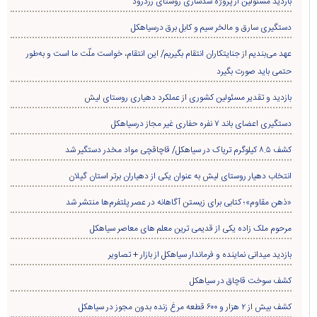
بازدید مسئولین از پروژه سدسازی روستای زردرود
دستگیری سارق و مالخر سیم و کابل برق درسیاهکل
عهد می‌بندیم از جنایتکاران انتقام بگیریم/ این انتقام، خواست ملّت ما است و به‌طور
حتمی باید صورت بگیرد
بازدید و تقدیر مسئولین کشوری از عملکرد دهیاری روستای لیش
دستگیری اعضای باند ۷ نفره حفاری غير مجاز درسیاهکل
کشف ۸.۵ کیلوگرم تریاک در سیاهکل/ قاچاقچی مواد مخدر دستگیر شد
انتخاب دهیار روستای لیش به عنوان یکی از دهیاران برتر استان گیلان
«ذهن مقاوم»؛ کتابی برای زیستن آگاهانه در عصر پلتفرم‌ها منتشر شد
مرحوم ملک زاده یکی از قدیمی ترین معلم های معاصر سیاهکل
بازدید میدانی نماینده و فرماندار سیاهکل از بازار + تصاویر
کشف سوخت قاچاق در سياهکل
کشف بیش از ۲ هزار و ۶۰۰ قطعه مرغ زنده بدون مجوز در سیاهکل