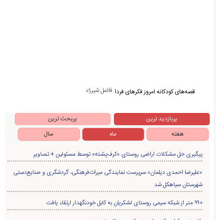
فاضل شیرزاد
قصه‌های کودکانه امروز فکرهای فردا
پربازدید ترین
پربحث ترین
هفته
ماه
سال
پیگیری حل مشکلات اراضی روستای «کرف‌پشته» توسط مسئولین + تصاویر
«علیرضا احمدی دیلمان» سرپرست نمایندگی میراث‌فرهنگی، گردشگری و صنایع‌دستی
شهرستان سیاهکل شد
۹۹۰ متر از شبکه سیمی روستای لشکریان به کابل خودنگهدار ارتقاء یافت