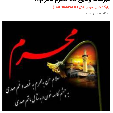
ورزشی
پایگاه خبری درسیاهکل (DarSiahkal.ir)
سیاسی
به قلم: چشمای سعادت
چندرسانه ای
مسیر گردشگری دیلمان
درباره ما