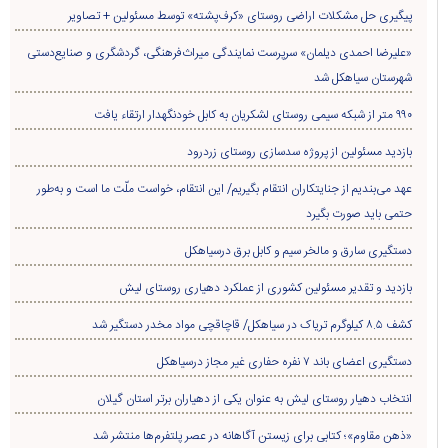
پیگیری حل مشکلات اراضی روستای «کرف‌پشته» توسط مسئولین + تصاویر
«علیرضا احمدی دیلمان» سرپرست نمایندگی میراث‌فرهنگی، گردشگری و صنایع‌دستی
شهرستان سیاهکل شد
۹۹۰ متر از شبکه سیمی روستای لشکریان به کابل خودنگهدار ارتقاء یافت
بازدید مسئولین از پروژه سدسازی روستای زردرود
عهد می‌بندیم از جنایتکاران انتقام بگیریم/ این انتقام، خواست ملّت ما است و به‌طور
حتمی باید صورت بگیرد
دستگیری سارق و مالخر سیم و کابل برق درسیاهکل
بازدید و تقدیر مسئولین کشوری از عملکرد دهیاری روستای لیش
کشف ۸.۵ کیلوگرم تریاک در سیاهکل/ قاچاقچی مواد مخدر دستگیر شد
دستگیری اعضای باند ۷ نفره حفاری غير مجاز درسیاهکل
انتخاب دهیار روستای لیش به عنوان یکی از دهیاران برتر استان گیلان
«ذهن مقاوم»؛ کتابی برای زیستن آگاهانه در عصر پلتفرم‌ها منتشر شد