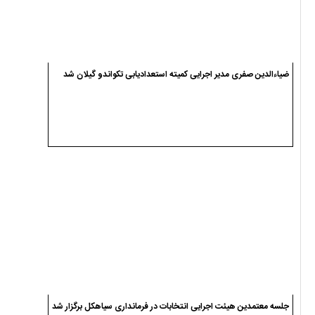
ضیاءالدین صفری مدیر اجرایی کمیته استعدادیابی تکواندو گیلان شد
جلسه معتمدین هیئت اجرایی انتخابات در فرمانداری سیاهکل برگزار شد