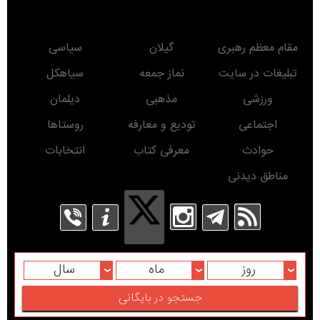
مقام معظم رهبری
گیلان
سیاسی
تبلیغات در سایت
نماز جمعه
سیاهکل
ورزشی
مذهبی
دیلمان
اجتماعی
تودیع و معارفه
روستاها
حوادث
معرفی کتاب
انتخابات
مناطق دیدنی
روز
ماه
سال