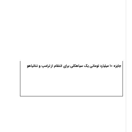
جایزه ۱۰ میلیارد تومانی یک سیاهکلی برای انتقام از ترامپ و نتانیاهو