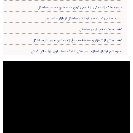
مرحوم ملک زاده یکی از قدیمی ترین معلم های معاصر سیاهکل
بازدید میدانی نماینده و فرماندار سیاهکل از بازار + تصاویر
کشف سوخت قاچاق در سياهکل
کشف بیش از ۲ هزار و ۶۰۰ قطعه مرغ زنده بدون مجوز در سیاهکل
صعود تیم فوتبال شمال‌جا‌ سیاهکل به لیگ دسته اول بزرگسالان گیلان