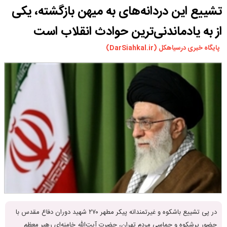
تشییع این دردانه‌های به میهن بازگشته، یکی
ورزشی
سیاسی
از به یادماندنی‌ترین حوادث انقلاب است
چندرسانه ای
پایگاه خبری درسیاهکل (DarSiahkal.ir)
مسیر گردشگری دیلمان
درباره ما
در پی تشییع باشکوه و غیرتمندانه پیکر مطهر ۲۷۰ شهید دوران دفاع مقدس با
حضور پرشکوه و حماسی مردم تهران، حضرت آیت‌الله خامنه‌ای رهبر معظم