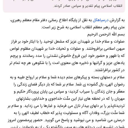
انقلاب اسلامی پیام تقدیر و سپاس صادر کردند.
به گزارش
درسیاهکل
به نقل از پایگاه اطلاع رسانی دفتر مقام معظم رهبری،
متن پیام رهبر معظم انقلاب اسلامی به شرح زیر است:
بسم الله الرحمن الرحیم
صلوات و سلام خدا بر شهیدان عزیز که مشعل توحید را با ایثار خود بر فراز
میهن اسلامی برافروختند. و صلوات و تحیات خدا بر شهیدان مظلوم غواص
که با ظهور و حضور خود این فروغ خاموش نشدنی را مدد رساندند و پرچم
یادهای عزیز و گرانبها و ذخیره های معنوی امت را با شکوهی هر چه تمام تر
در کشور برافراشتند.
سلام بر دستهای بسته و پیکرهای ستم دیده شما و سلام بر ارواح طیبه و به
رضوان الهی، بال گشوده ی شما. سلام بر شما که بار دیگر فضای زندگی را
معطّر و جان زندگان را سیراب کردید؛ و سپاس بی پایان پروردگار حکیم و
مهربان را که در لحظه های نیاز این ملّت خداجوی و خداباور، بشارتهای
تردیدناپذیر را بر دلهای بیدار نازل می فرماید و غبارها را می زداید. و سلام بر
شما ملّت بزرگ، وفادار، آگاه و مسئولیت پذیر که خطاب لطیف الهی را به
درستی می شناسید و می نیوشید و پاسخ می گویید. حضور پرمضمون امروز
شما در تشییع این دردانه های به میهن بازگشته یکی از به یادماندنی ترین