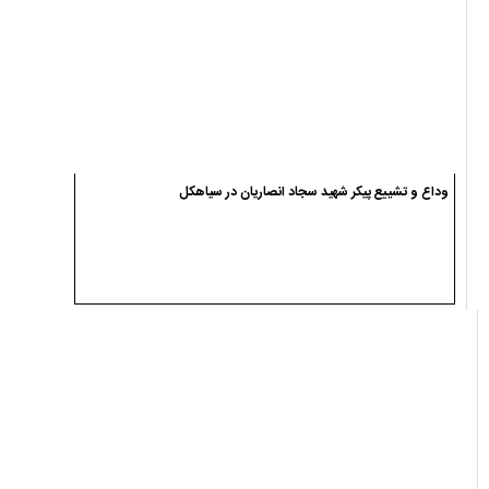
وداع و تشییع پیکر شهید سجاد انصاریان در سیاهکل