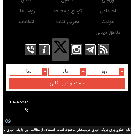
مقام معظم رهبری
گیلان
سیاسی
تبلیغات در سایت
نماز جمعه
سیاهکل
ورزشی
مذهبی
دیلمان
اجتماعی
تودیع و معارفه
روستاها