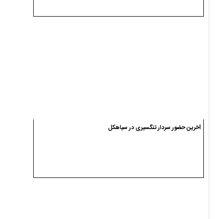
جلسه معتمدین هیئت اجرایی انتخابات در فرمانداری سیاهکل برگزار شد