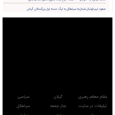
بازدید و تقدیر مسئولین کشوری از عملکرد دهیاری روستای لیش
کشف ۸.۵ کیلوگرم تریاک در سیاهکل/ قاچاقچی مواد مخدر دستگیر شد
دستگیری اعضای باند ۷ نفره حفاری غير مجاز درسیاهکل
انتخاب دهیار روستای لیش به عنوان یکی از دهیاران برتر استان گیلان
«ذهن مقاوم»؛ کتابی برای زیستن آگاهانه در عصر پلتفرم‌ها منتشر شد
مرحوم ملک زاده یکی از قدیمی ترین معلم های معاصر سیاهکل
بازدید میدانی نماینده و فرماندار سیاهکل از بازار + تصاویر
کشف سوخت قاچاق در سياهکل
کشف بیش از ۲ هزار و ۶۰۰ قطعه مرغ زنده بدون مجوز در سیاهکل
صعود تیم فوتبال شمال‌جا‌ سیاهکل به لیگ دسته اول بزرگسالان گیلان