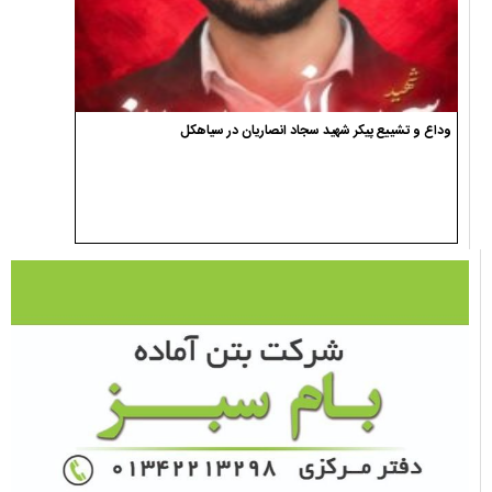
تعیین سومین رهبر انقلاب اسلامی ایران توسط مجلس خبرگان
وداع و تشییع پیکر شهید سجاد انصاریان در سیاهکل