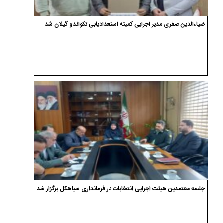
جایزه ۱۰ میلیارد تومانی یک سیاهکلی برای انتقام از ترامپ و نتانیاهو
ضیاءالدین صفری مدیر اجرایی کمیته استعدادیابی تکواندو گیلان شد