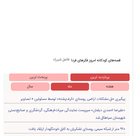
حجت الاسلام میثم میرزایی
حماقت ایجاد، حفظ و حذف ارز ترجیحی