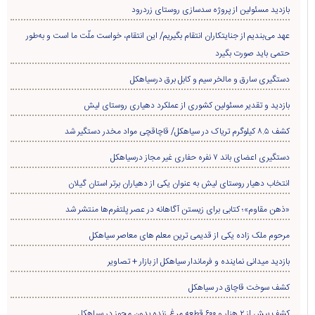
فاضل شیرزاد
قصه‌های کودکانه امروز فکرهای فردا
پربازدید ترین
پربحث ترین
هفته
ماه
سال
پیگیری حل مشکلات اراضی روستای «کرف‌پشته» توسط مسئولین + تصاویر
«علیرضا احمدی دیلمان» سرپرست نمایندگی میراث‌فرهنگی، گردشگری و صنایع‌دستی
شهرستان سیاهکل شد
۹۹۰ متر از شبکه سیمی روستای لشکریان به کابل خودنگهدار ارتقاء یافت
بازدید مسئولین از پروژه سدسازی روستای زردرود
عهد می‌بندیم از جنایتکاران انتقام بگیریم/ این انتقام، خواست ملّت ما است و به‌طور
حتمی باید صورت بگیرد
دستگیری سارق و مالخر سیم و کابل برق درسیاهکل