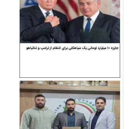
محسن علیجانی مدیر فنی تیم نونهالان تکواندو گیلان شد