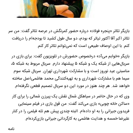
بازیگر تئاتر «پنجره فولاد» درباره حضور کمرنگش در عرصه تئاتر گفت: من سر
تئاتر اکبر آقا آکتور تیاتر که بودم، دو سال طول کشید تا بودجه‌ام را دریافت
کنم. با این اوصاف طبیعی است که نمی‌توانم تئاتر کار کنم.
بازیگر «خوابم می‌آد» درخصوص حضورش در تلویزیون گفت: برای بازی در
سریال‌هایی از شبکه یک و شبکه ۵ پیشنهاد دارم. سریال مربوط به شبکه ۵،
مناسبتی عید نوروز است و با مشارکت شهرداری تهران. سریال شبکه سوم
سیما هم با مشارکت شهرداری و به تهیه‌کنندگی محمد هاشمی‌اصل ساخته
خواهد شد. هر چند هنوز در مورد این دو سریال تصمیم قطعی نگرفته‌ام.
وی که در حال حاضر در سیاهکل شمال نقش یک پیرزن شمالی را برای کار
«ساکن خانه چوبی» بازی می‌کند گفت: من قول بازی در فیلم سینمایی
فریدون جیرانی را به او داده‌ام. البته چندی پیش هم تله فیلمی را در کنار
علیرضا خمسه و هدایت هاشمی به کارگردانی جیرانی بازی‌کرده‌ام.
نامه