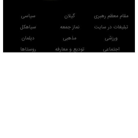
مقام معظم رهبری
گیلان
سیاسی
تبلیغات در سایت
نماز جمعه
سیاهکل
ورزشی
مذهبی
دیلمان
اجتماعی
تودیع و معارفه
روستاها
حوادث
معرفی کتاب
انتخابات
مناطق دیدنی
روز
ماه
سال