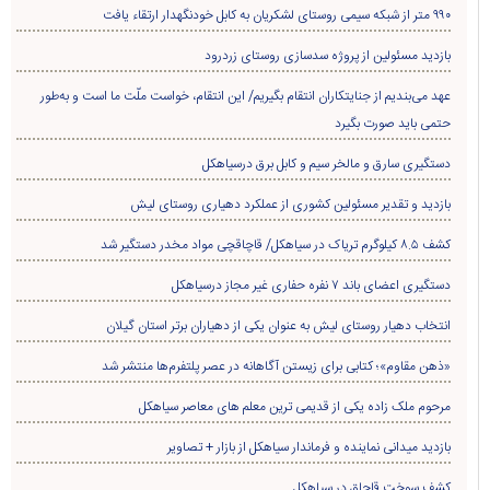
۹۹۰ متر از شبکه سیمی روستای لشکریان به کابل خودنگهدار ارتقاء یافت
بازدید مسئولین از پروژه سدسازی روستای زردرود
عهد می‌بندیم از جنایتکاران انتقام بگیریم/ این انتقام، خواست ملّت ما است و به‌طور
حتمی باید صورت بگیرد
دستگیری سارق و مالخر سیم و کابل برق درسیاهکل
بازدید و تقدیر مسئولین کشوری از عملکرد دهیاری روستای لیش
کشف ۸.۵ کیلوگرم تریاک در سیاهکل/ قاچاقچی مواد مخدر دستگیر شد
دستگیری اعضای باند ۷ نفره حفاری غير مجاز درسیاهکل
انتخاب دهیار روستای لیش به عنوان یکی از دهیاران برتر استان گیلان
«ذهن مقاوم»؛ کتابی برای زیستن آگاهانه در عصر پلتفرم‌ها منتشر شد
مرحوم ملک زاده یکی از قدیمی ترین معلم های معاصر سیاهکل
بازدید میدانی نماینده و فرماندار سیاهکل از بازار + تصاویر
کشف سوخت قاچاق در سياهکل