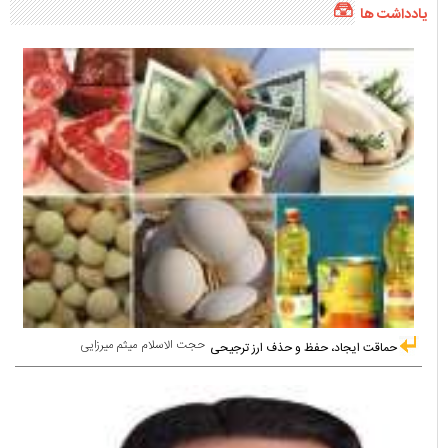
یادداشت ها
حجت الاسلام میثم میرزایی
حماقت ایجاد، حفظ و حذف ارز ترجیحی