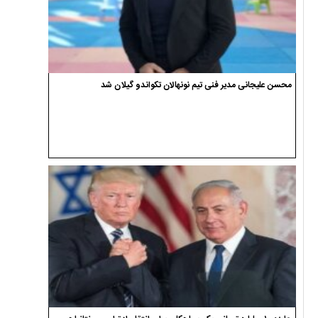
محسن علیجانی مدیر فنی تیم نونهالان تکواندو گیلان شد