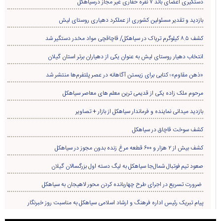
دستگیری اعضای باند ۷ نفره حفاری غير مجاز درسیاهکل
بازدید و تقدیر مسئولین کشوری از عملکرد دهیاری روستای لیش
کشف ۸.۵ کیلوگرم تریاک در سیاهکل/ قاچاقچی مواد مخدر دستگیر شد
انتخاب دهیار روستای لیش به عنوان یکی از دهیاران برتر استان گیلان
«ذهن مقاوم»؛ کتابی برای زیستن آگاهانه در عصر پلتفرم‌ها منتشر شد
مرحوم ملک زاده یکی از قدیمی ترین معلم های معاصر سیاهکل
بازدید میدانی نماینده و فرماندار سیاهکل از بازار + تصاویر
کشف سوخت قاچاق در سياهکل
کشف بیش از ۲ هزار و ۶۰۰ قطعه مرغ زنده بدون مجوز در سیاهکل
صعود تیم فوتبال شمال‌جا‌ سیاهکل به لیگ دسته اول بزرگسالان گیلان
ضرورت تسریع در اجرای طرح چهاربانده کردن محور لاهیجان به سیاهکل
پیام تبریک رئیس اداره فرهنگ و ارشاد اسلامی سیاهکل به مناسبت روز خبرنگار