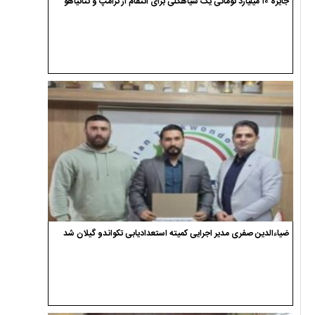
جایزه ۱۰ میلیارد تومانی یک سیاهکلی برای انتقام از ترامپ و نتانیاهو
ضیاءالدین صفری مدیر اجرایی کمیته استعدادیابی تکواندو گیلان شد