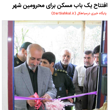
افتتاح یک باب مسکن برای محرومین شهر
ورزشی
سیاسی
پایگاه خبری درسیاهکل (DarSiahkal.ir)
چندرسانه ای
مسیر گردشگری دیلمان
درباره ما