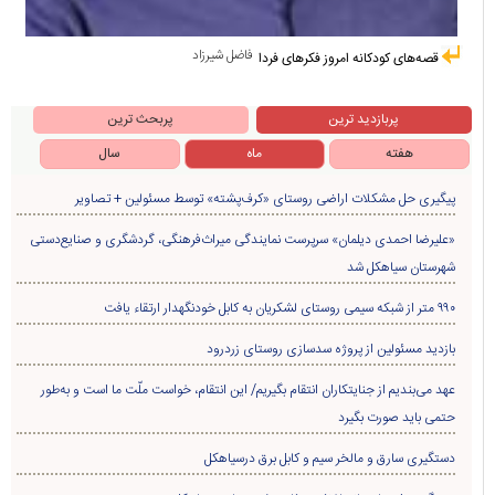
فاضل شیرزاد
قصه‌های کودکانه امروز فکرهای فردا
پربازدید ترین
پربحث ترین
هفته
ماه
سال
پیگیری حل مشکلات اراضی روستای «کرف‌پشته» توسط مسئولین + تصاویر
«علیرضا احمدی دیلمان» سرپرست نمایندگی میراث‌فرهنگی، گردشگری و صنایع‌دستی
شهرستان سیاهکل شد
۹۹۰ متر از شبکه سیمی روستای لشکریان به کابل خودنگهدار ارتقاء یافت
بازدید مسئولین از پروژه سدسازی روستای زردرود
عهد می‌بندیم از جنایتکاران انتقام بگیریم/ این انتقام، خواست ملّت ما است و به‌طور
حتمی باید صورت بگیرد
دستگیری سارق و مالخر سیم و کابل برق درسیاهکل