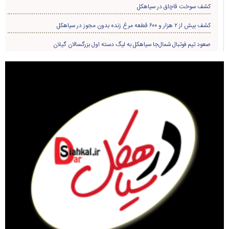
کشف سوخت قاچاق در سياهکل
کشف بیش از ۲ هزار و ۶۰۰ قطعه مرغ زنده بدون مجوز در سیاهکل
صعود تیم فوتبال شمال‌جا‌ سیاهکل به لیگ دسته اول بزرگسالان گیلان