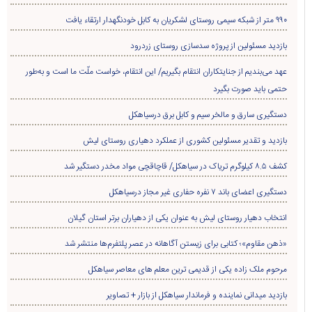
۹۹۰ متر از شبکه سیمی روستای لشکریان به کابل خودنگهدار ارتقاء یافت
بازدید مسئولین از پروژه سدسازی روستای زردرود
عهد می‌بندیم از جنایتکاران انتقام بگیریم/ این انتقام، خواست ملّت ما است و به‌طور
حتمی باید صورت بگیرد
دستگیری سارق و مالخر سیم و کابل برق درسیاهکل
بازدید و تقدیر مسئولین کشوری از عملکرد دهیاری روستای لیش
کشف ۸.۵ کیلوگرم تریاک در سیاهکل/ قاچاقچی مواد مخدر دستگیر شد
دستگیری اعضای باند ۷ نفره حفاری غير مجاز درسیاهکل
انتخاب دهیار روستای لیش به عنوان یکی از دهیاران برتر استان گیلان
«ذهن مقاوم»؛ کتابی برای زیستن آگاهانه در عصر پلتفرم‌ها منتشر شد
مرحوم ملک زاده یکی از قدیمی ترین معلم های معاصر سیاهکل
بازدید میدانی نماینده و فرماندار سیاهکل از بازار + تصاویر