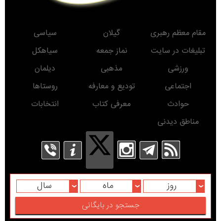
مقام معظم رهبری
گیلان
سیاسی
تبلیغات در سایت
نماز جمعه
سیاهکل
ورزشی
مذهبی
دیلمان
اجتماعی
تودیع و معارفه
روستاها
حوادث
معرفی کتاب
انتخابات
مناطق دیدنی
روز
ماه
سال