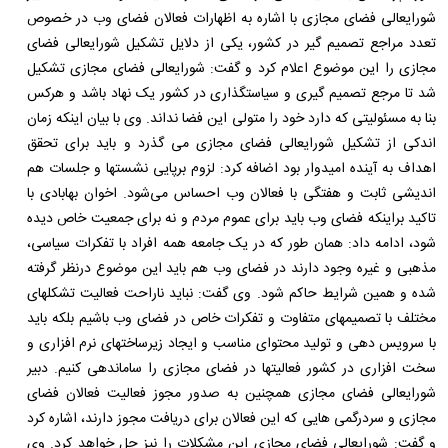
شورایعالی فضای مجازی با اشاره به اظهارات فعالان فضای وب در خصوص
تعدد مراجع تصمیم گیر در کشور، یکی از دلایل تشکیل شورایعالی فضای
مجازی را این موضوع اعلام کرد و گفت: شورایعالی فضای مجازی تشکیل
شد تا مرجع تصمیم گیری و سیاستگذاری در کشور یک نهاد باشد و هرکس
بنا به مسئولیتی که دارد خود را متولی این فضا نداند. وی با بیان اینکه زمان
اندکی از تشکیل شورایعالی فضای مجازی می گذرد و باید برای تحقق
اهداف به آینده امیدوار بود اضافه کرد: لزوم برپایی نشستها و جلسات هم
اندیشی ثابت و هفتگی با فعالان وب احساس می‌شود. اخوان بهابادی با
تاکید براینکه فضای وب باید برای عموم مردم و نه برای جمعیت خاص دیده
شود، ادامه داد: همان طور که در یک جامعه همه افراد با تفکرات سیاسی،
مذهبی و غیره وجود دارند در فضای وب هم باید این موضوع درنظر گرفته
شده و همین شرایط حاکم شود. وی گفت: نباید ناراحت فعالیت تشکلهای
مختلف با تصمیمهای متفاوت و تفکرات خاص در فضای وب باشیم بلکه باید
با سرویس دهی و تولید محتوای مناسب و ایجاد زیرساختهای نرم افزاری و
سخت افزاری در کشور فعالیتها در فضای مجازی را ساماندهی کنیم. دبیر
شورایعالی فضای مجازی همچنین به صدور مجوز فعالیت فعالان فضای
مجازی و سردرگمی هایی که این فعالان برای دریافت مجوز دارند، اشاره کرد
و گفت: شورایعالی فضای مجازی این مشکلات را نیز حل خواهد کرد. وی