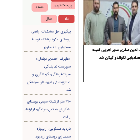
پربحث ترین
هفته
ماه
سال
پیگیری حل مشکلات اراضی
روستای «کرف‌پشته» توسط
مسئولین + تصاویر
الدین صفری مدیر اجرایی کمیته
دادیابی تکواندو گیلان شد
«علیرضا احمدی دیلمان»
سرپرست نمایندگی
میراث‌فرهنگی، گردشگری و
صنایع‌دستی شهرستان سیاهکل
شد
۹۹۰ متر از شبکه سیمی روستای
لشکریان به کابل خودنگهدار ارتقاء
یافت
بازدید مسئولین از پروژه
سدسازی روستای زردرود