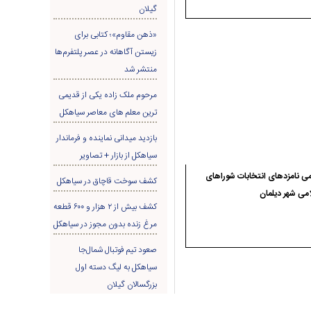
گیلان
«ذهن مقاوم»؛ کتابی برای
زیستن آگاهانه در عصر پلتفرم‌ها
منتشر شد
مرحوم ملک زاده یکی از قدیمی
ترین معلم های معاصر سیاهکل
بازدید میدانی نماینده و فرماندار
سیاهکل از بازار + تصاویر
ی نامزدهای انتخابات شوراهای
کشف سوخت قاچاق در سياهکل
می شهر دیلمان
کشف بیش از ۲ هزار و ۶۰۰ قطعه
مرغ زنده بدون مجوز در سیاهکل
صعود تیم فوتبال شمال‌جا‌
سیاهکل به لیگ دسته اول
بزرگسالان گیلان