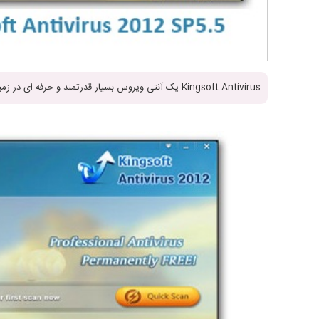
Kingsoft Antivirus یک آنتی ویروس بسیار قدرتمند و حرفه ای در زمینه تشخیص و پاکسازی تمامی تروجان ها و ویروس ها می باشد.