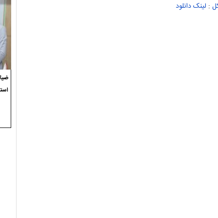
ل
:
لینک دانلود
ضیاء
استع