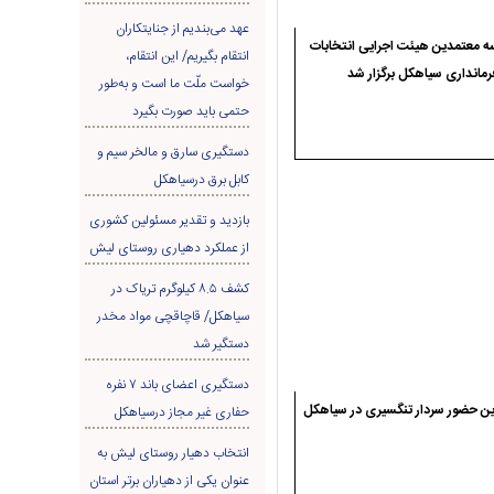
عهد می‌بندیم از جنایتکاران
 معتمدین هیئت اجرایی انتخابات
انتقام بگیریم/ این انتقام،
رمانداری سیاهکل برگزار شد
خواست ملّت ما است و به‌طور
حتمی باید صورت بگیرد
دستگیری سارق و مالخر سیم و
کابل برق درسیاهکل
بازدید و تقدیر مسئولین کشوری
از عملکرد دهیاری روستای لیش
کشف ۸.۵ کیلوگرم تریاک در
سیاهکل/ قاچاقچی مواد مخدر
دستگیر شد
دستگیری اعضای باند ۷ نفره
ن حضور سردار تنگسیری در سیاهکل
حفاری غير مجاز درسیاهکل
انتخاب دهیار روستای لیش به
عنوان یکی از دهیاران برتر استان