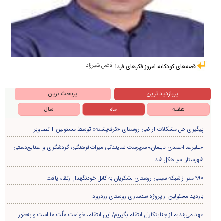
فاضل شیرزاد
قصه‌های کودکانه امروز فکرهای فردا
پربازدید ترین
پربحث ترین
هفته
ماه
سال
پیگیری حل مشکلات اراضی روستای «کرف‌پشته» توسط مسئولین + تصاویر
«علیرضا احمدی دیلمان» سرپرست نمایندگی میراث‌فرهنگی، گردشگری و صنایع‌دستی
شهرستان سیاهکل شد
۹۹۰ متر از شبکه سیمی روستای لشکریان به کابل خودنگهدار ارتقاء یافت
بازدید مسئولین از پروژه سدسازی روستای زردرود
عهد می‌بندیم از جنایتکاران انتقام بگیریم/ این انتقام، خواست ملّت ما است و به‌طور