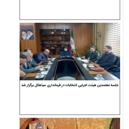
جلسه معتمدین هیئت اجرایی انتخابات در فرمانداری سیاهکل برگزار شد