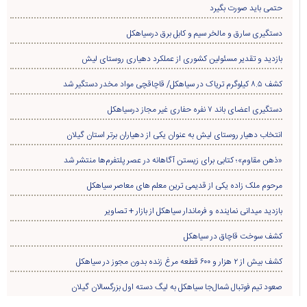
حتمی باید صورت بگیرد
دستگیری سارق و مالخر سیم و کابل برق درسیاهکل
بازدید و تقدیر مسئولین کشوری از عملکرد دهیاری روستای لیش
کشف ۸.۵ کیلوگرم تریاک در سیاهکل/ قاچاقچی مواد مخدر دستگیر شد
دستگیری اعضای باند ۷ نفره حفاری غير مجاز درسیاهکل
انتخاب دهیار روستای لیش به عنوان یکی از دهیاران برتر استان گیلان
«ذهن مقاوم»؛ کتابی برای زیستن آگاهانه در عصر پلتفرم‌ها منتشر شد
مرحوم ملک زاده یکی از قدیمی ترین معلم های معاصر سیاهکل
بازدید میدانی نماینده و فرماندار سیاهکل از بازار + تصاویر
کشف سوخت قاچاق در سياهکل
کشف بیش از ۲ هزار و ۶۰۰ قطعه مرغ زنده بدون مجوز در سیاهکل
صعود تیم فوتبال شمال‌جا‌ سیاهکل به لیگ دسته اول بزرگسالان گیلان