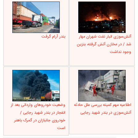
آتش‌سوزی انبار نفت شهران مهار
بندر آرام گرفت
شد / در مخازن آتش‌ گرفته، بنزین
وجود نداشت
اطلاعیه مهم کمیته بررسی علل حادثه
وضعیت خودروهای وارداتی بعد از
آتش‌سوزی در بندر شهید رجایی
انفجار در بندر شهید رجایی /
خودروی جانبازان در گمرک باهنر
است