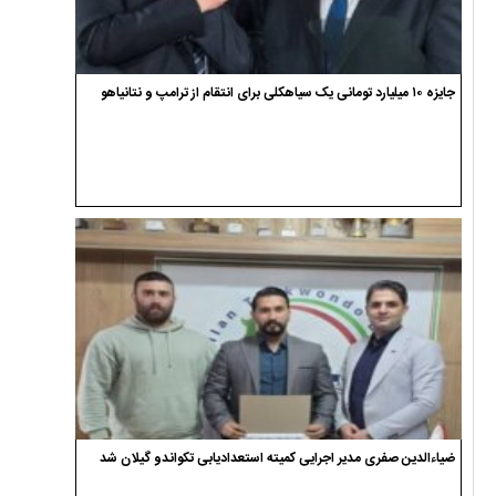
جایزه ۱۰ میلیارد تومانی یک سیاهکلی برای انتقام از ترامپ و نتانیاهو
ضیاءالدین صفری مدیر اجرایی کمیته استعدادیابی تکواندو گیلان شد