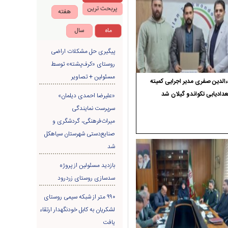
پربحث ترین
هفته
ماه
سال
پیگیری حل مشکلات اراضی
روستای «کرف‌پشته» توسط
مسئولین + تصاویر
الدین صفری مدیر اجرایی کمیته
دادیابی تکواندو گیلان شد
«علیرضا احمدی دیلمان»
سرپرست نمایندگی
میراث‌فرهنگی، گردشگری و
صنایع‌دستی شهرستان سیاهکل
شد
بازدید مسئولین از پروژه
سدسازی روستای زردرود
۹۹۰ متر از شبکه سیمی روستای
لشکریان به کابل خودنگهدار ارتقاء
یافت