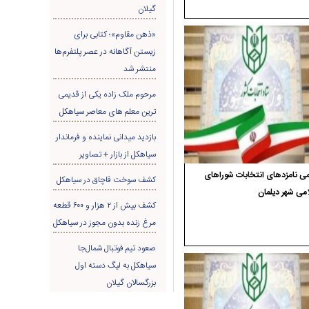
گیلان
«ذهن مقاوم»؛ کتابی برای
زیستن آگاهانه در عصر پلتفرم‌ها
منتشر شد
مرحوم ملک زاده یکی از قدیمی
ترین معلم های معاصر سیاهکل
بازدید میدانی نماینده و فرماندار
سیاهکل از بازار + تصاویر
ی نامزدهای انتخابات شوراهای
کشف سوخت قاچاق در سياهکل
می شهر دیلمان
کشف بیش از ۲ هزار و ۶۰۰ قطعه
مرغ زنده بدون مجوز در سیاهکل
صعود تیم فوتبال شمال‌جا‌
سیاهکل به لیگ دسته اول
بزرگسالان گیلان