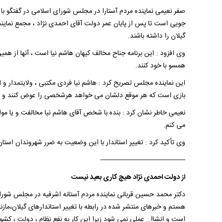
صفر نعیمی نماینده مردم آستارا در مجلس شورای اسلامی در گفتگو با 
جویی است تا پس از پایان عمر دولت آقای احمدی نژاد ، مجمع نمایندگا
گیلان را داشته باشند.
وی افزود : این برنامه جناح مخالف کیهان هاشم نیا است ، آنها از همی
همسو با خود کنند.
این نماینده مجلس تصریح کرد : هاشم نیا فردی مکتبی ، ولایتمدار 
بازی است که هر موقع دلشان می خواهد هرشخصی را عوض کنند و
نعیمی خاطر نشان کرد : بنده با شخص آقای هاشم نیا مخالفت و یا موا
می کنم.
وی تأکید کرد : تغییر استاندار با این وضعیت به ضرر شهروندان استا
————————————-
از دولت احمدی نژاد هیچ کاری بعید نیست
دکتر محمد حسین قربانی نماینده مردم آستانه اشرفیه در مجلس شورای
هستم و خبرهای منتشر شده در رابطه با تغییر استاندارهای گیلان،ماز
است و انشاا… عملی نمی شود زیرا این کار به نفع نظام ، دولت ، کشو