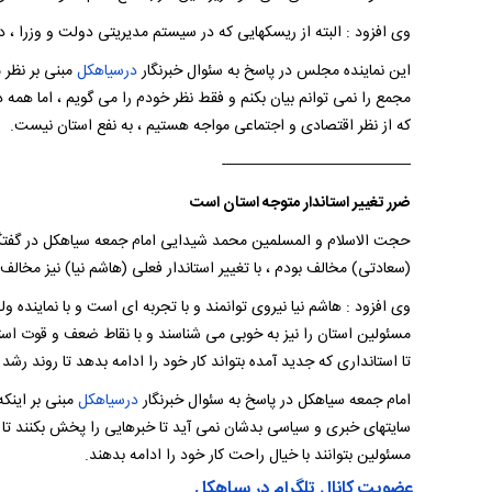
وی افزود : البته از ریسکهایی که در سیستم مدیریتی دولت و وزرا ،
این نماینده مجلس در پاسخ به سئوال خبرنگار
درسیاهکل
مبنی بر نظر 
مجمع را نمی توانم بیان بکنم و فقط نظر خودم را می گویم ، اما همه
که از نظر اقتصادی و اجتماعی مواجه هستیم ، به نفع استان نیست.
————————————-
ضرر تغییر استاندار متوجه استان است
حجت الاسلام و المسلمین محمد شیدایی امام جمعه سیاهکل در گفتگو 
(سعادتی) مخالف بودم ، با تغییر استاندار فعلی (هاشم نیا) نیز مخال
وی افزود : هاشم نیا نیروی توانمند و با تجربه ای است و با نماینده 
مسئولین استان را نیز به خوبی می شناسند و با نقاط ضعف و قوت است
تا استانداری که جدید آمده بتواند کار خود را ادامه بدهد تا روند رش
امام جمعه سیاهکل در پاسخ به سئوال خبرنگار
درسیاهکل
مبنی بر اینک
سایتهای خبری و سیاسی بدشان نمی آید تا خبرهایی را پخش بکنند تا مو
مسئولین بتوانند با خیال راحت کار خود را ادامه بدهند.
عضویت کانال تلگرام در سیاهکل