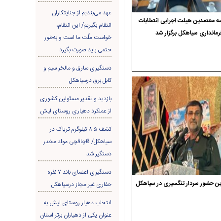
عهد می‌بندیم از جنایتکاران
 معتمدین هیئت اجرایی انتخابات
انتقام بگیریم/ این انتقام،
رمانداری سیاهکل برگزار شد
خواست ملّت ما است و به‌طور
حتمی باید صورت بگیرد
دستگیری سارق و مالخر سیم و
کابل برق درسیاهکل
بازدید و تقدیر مسئولین کشوری
از عملکرد دهیاری روستای لیش
کشف ۸.۵ کیلوگرم تریاک در
سیاهکل/ قاچاقچی مواد مخدر
دستگیر شد
دستگیری اعضای باند ۷ نفره
ن حضور سردار تنگسیری در سیاهکل
حفاری غير مجاز درسیاهکل
انتخاب دهیار روستای لیش به
عنوان یکی از دهیاران برتر استان