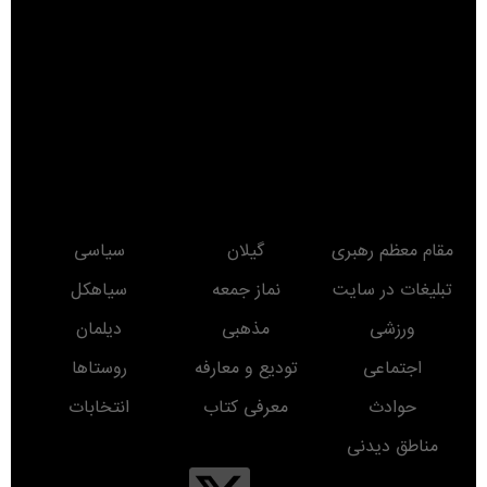
مقام معظم رهبری
گیلان
سیاسی
تبلیغات در سایت
نماز جمعه
سیاهکل
ورزشی
مذهبی
دیلمان
اجتماعی
تودیع و معارفه
روستاها
حوادث
معرفی کتاب
انتخابات
مناطق دیدنی