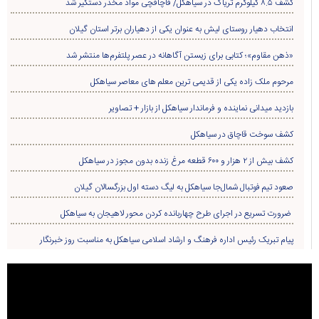
کشف ۸.۵ کیلوگرم تریاک در سیاهکل/ قاچاقچی مواد مخدر دستگیر شد
انتخاب دهیار روستای لیش به عنوان یکی از دهیاران برتر استان گیلان
«ذهن مقاوم»؛ کتابی برای زیستن آگاهانه در عصر پلتفرم‌ها منتشر شد
مرحوم ملک زاده یکی از قدیمی ترین معلم های معاصر سیاهکل
بازدید میدانی نماینده و فرماندار سیاهکل از بازار + تصاویر
کشف سوخت قاچاق در سياهکل
کشف بیش از ۲ هزار و ۶۰۰ قطعه مرغ زنده بدون مجوز در سیاهکل
صعود تیم فوتبال شمال‌جا‌ سیاهکل به لیگ دسته اول بزرگسالان گیلان
ضرورت تسریع در اجرای طرح چهاربانده کردن محور لاهیجان به سیاهکل
پیام تبریک رئیس اداره فرهنگ و ارشاد اسلامی سیاهکل به مناسبت روز خبرنگار