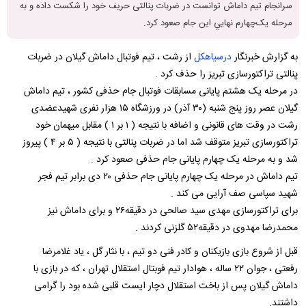
سرانجام تیم داماش توانست در ضربات پنالتی حریف خود را شکست داده و به
مرحله يک‌چهارم نهايي این جام صعود کرد.
به گزارش خبرنگار
درسیاهکل
از رشت ، تیم فوتبال داماش گیلان در ضربات
پنالتی تراکتورسازی تبریز را حذف کرد .
در مرحله یک هشتم پایانی مسابقات فوتبال جام حذفی کشور ، تیم داماش
گیلان عصر روز پنج شنبه (۳۰ آذر) در ورزشگاه ۱۵ هزار نفری شهیدعضدی
رشت در وقت های قانونی و اضافه با نتیجه ( ۱ بر ۱ ) مقابل میهمان خود
تراکتورسازی تبریز متوقف شد اما در ضربات پنالتی با نتیجه ( ۵ بر ۴ ) پیروز
شد و به مرحله یک چهارم پایانی جام حذفی صعود کرد .
تیم داماش در مرحله یک چهارم پایانی جام حذفی ۲۰ دی برابر تیم فجر
شهید سپاسی صف آرایی می کند .
برای تراکتورسازی مهدی سید صالحی در دقیقه۲۶ و برای داماش نیز
محمدرضا مهدوی در دقیقه۵۲ گلزنی کردند .
قبل از شروع بازی بازیکنان و کادر فنی دو تیم ، با نثار گل ، یاد غلامرضا
رفعتی ، جوان ۲۲ ساله ، هوادار تیم فوبتال استقلال تهران ، که در بازی با
داماش گیلان پس از باخت استقلال دچار ایست قلبی شده بود را گرامی
داشتند.