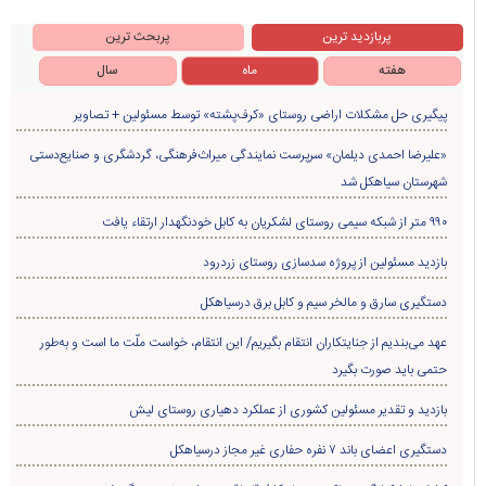
پربازدید ترین
پربحث ترین
هفته
ماه
سال
پیگیری حل مشکلات اراضی روستای «کرف‌پشته» توسط مسئولین + تصاویر
«علیرضا احمدی دیلمان» سرپرست نمایندگی میراث‌فرهنگی، گردشگری و صنایع‌دستی
شهرستان سیاهکل شد
۹۹۰ متر از شبکه سیمی روستای لشکریان به کابل خودنگهدار ارتقاء یافت
بازدید مسئولین از پروژه سدسازی روستای زردرود
دستگیری سارق و مالخر سیم و کابل برق درسیاهکل
عهد می‌بندیم از جنایتکاران انتقام بگیریم/ این انتقام، خواست ملّت ما است و به‌طور
حتمی باید صورت بگیرد
بازدید و تقدیر مسئولین کشوری از عملکرد دهیاری روستای لیش
دستگیری اعضای باند ۷ نفره حفاری غير مجاز درسیاهکل