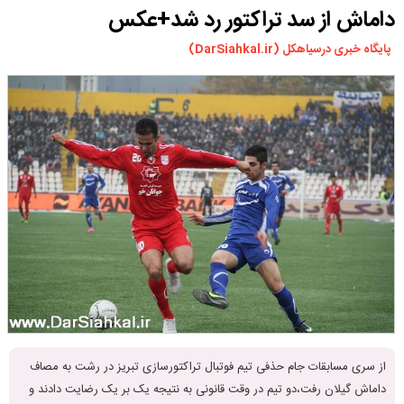
داماش از سد تراکتور رد شد+عکس
ورزشی
سیاسی
پایگاه خبری درسیاهکل (DarSiahkal.ir)
چندرسانه ای
مسیر گردشگری دیلمان
درباره ما
از سری مسابقات جام حذفی تیم فوتبال تراکتورسازی تبریز در رشت به مصاف
داماش گیلان رفت،دو تیم در وقت قانونی به نتیجه یک بر یک رضایت دادند و