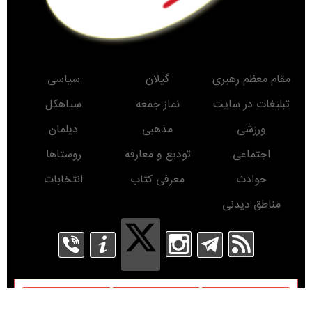
مقام معظم رهبری
گیلان
سیاسی
تبلیغات در سایت
نماز جمعه
سیاهکل
ورزشی
مذهبی
دیلمان
اجتماعی
تودیع و معارفه
روستاها
حوادث
معرفی کتاب
انتخابات
مناطق دیدنی
روز
ماه
سال