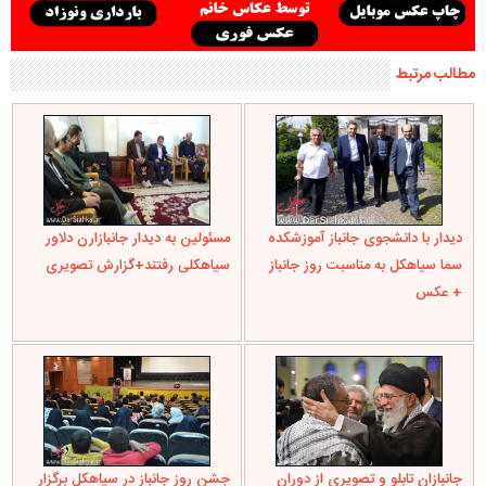
مطالب مرتبط
دیدار با دانشجوی جانباز آموزشکده
مسئولین به دیدار جانبازارن دلاور
سما سیاهکل به مناسبت روز جانباز
سیاهکلی رفتند+گزارش تصویری
+ عکس
جانبازان تابلو و تصویری از دوران
جشن روز جانباز در سیاهکل برگزار