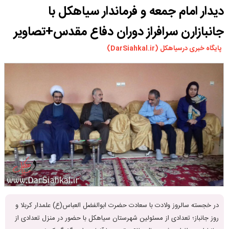
دیدار امام جمعه و فرماندار سیاهکل با
ورزشی
سیاسی
جانبازارن سرافراز دوران دفاع مقدس+تصاویر
چندرسانه ای
پایگاه خبری درسیاهکل (DarSiahkal.ir)
مسیر گردشگری دیلمان
درباره ما
در خجسته سالروز ولادت با سعادت حضرت ابوالفضل العباس(ع) علمدار کربلا و
روز جانباز؛ تعدادی از مسئولین شهرستان سیاهکل با حضور در منزل تعدادی از