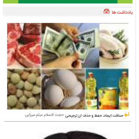
یادداشت ها
حجت الاسلام میثم میرزایی
حماقت ایجاد، حفظ و حذف ارز ترجیحی