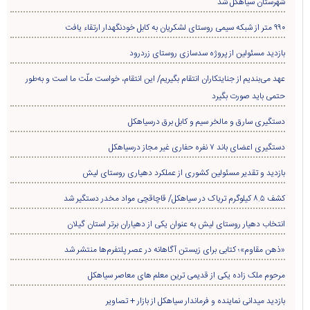
شهرستان سیاهکل شد
۹۹۰ متر از شبکه سیمی روستای لشکریان به کابل خودنگهدار ارتقاء یافت
بازدید مسئولین از پروژه سدسازی روستای زردرود
عهد می‌بندیم از جنایتکاران انتقام بگیریم/ این انتقام، خواست ملّت ما است و به‌طور
حتمی باید صورت بگیرد
دستگیری سارق و مالخر سیم و کابل برق درسیاهکل
دستگیری اعضای باند ۷ نفره حفاری غير مجاز درسیاهکل
بازدید و تقدیر مسئولین کشوری از عملکرد دهیاری روستای لیش
کشف ۸.۵ کیلوگرم تریاک در سیاهکل/ قاچاقچی مواد مخدر دستگیر شد
انتخاب دهیار روستای لیش به عنوان یکی از دهیاران برتر استان گیلان
«ذهن مقاوم»؛ کتابی برای زیستن آگاهانه در عصر پلتفرم‌ها منتشر شد
مرحوم ملک زاده یکی از قدیمی ترین معلم های معاصر سیاهکل
بازدید میدانی نماینده و فرماندار سیاهکل از بازار + تصاویر