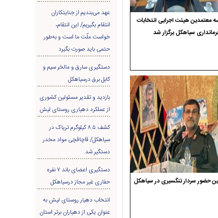
عهد می‌بندیم از جنایتکاران
 معتمدین هیئت اجرایی انتخابات
انتقام بگیریم/ این انتقام،
رمانداری سیاهکل برگزار شد
خواست ملّت ما است و به‌طور
حتمی باید صورت بگیرد
دستگیری سارق و مالخر سیم و
کابل برق درسیاهکل
بازدید و تقدیر مسئولین کشوری
از عملکرد دهیاری روستای لیش
کشف ۸.۵ کیلوگرم تریاک در
سیاهکل/ قاچاقچی مواد مخدر
دستگیر شد
دستگیری اعضای باند ۷ نفره
ن حضور سردار تنگسیری در سیاهکل
حفاری غير مجاز درسیاهکل
انتخاب دهیار روستای لیش به
عنوان یکی از دهیاران برتر استان