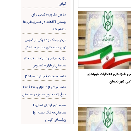
گیلان
«ذهن مقاوم»؛ کتابی برای
زیستن آگاهانه در عصر پلتفرم‌ها
منتشر شد
مرحوم ملک زاده یکی از قدیمی
ترین معلم های معاصر سیاهکل
بازدید میدانی نماینده و فرماندار
سیاهکل از بازار + تصاویر
ی نامزدهای انتخابات شوراهای
کشف سوخت قاچاق در سياهکل
می شهر دیلمان
کشف بیش از ۲ هزار و ۶۰۰ قطعه
مرغ زنده بدون مجوز در سیاهکل
صعود تیم فوتبال شمال‌جا‌
سیاهکل به لیگ دسته اول
بزرگسالان گیلان