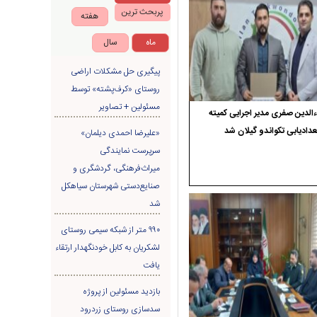
پربحث ترین
هفته
ماه
سال
پیگیری حل مشکلات اراضی
روستای «کرف‌پشته» توسط
مسئولین + تصاویر
الدین صفری مدیر اجرایی کمیته
دادیابی تکواندو گیلان شد
«علیرضا احمدی دیلمان»
سرپرست نمایندگی
میراث‌فرهنگی، گردشگری و
صنایع‌دستی شهرستان سیاهکل
شد
۹۹۰ متر از شبکه سیمی روستای
لشکریان به کابل خودنگهدار ارتقاء
یافت
بازدید مسئولین از پروژه
سدسازی روستای زردرود