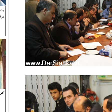
جلسه
در ف
آخری