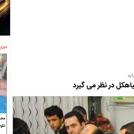
اخبار
بد
محسن
تکوا