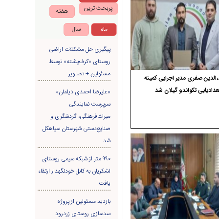
پربحث ترین
هفته
ماه
سال
پیگیری حل مشکلات اراضی
روستای «کرف‌پشته» توسط
مسئولین + تصاویر
الدین صفری مدیر اجرایی کمیته
دادیابی تکواندو گیلان شد
«علیرضا احمدی دیلمان»
سرپرست نمایندگی
میراث‌فرهنگی، گردشگری و
صنایع‌دستی شهرستان سیاهکل
شد
۹۹۰ متر از شبکه سیمی روستای
لشکریان به کابل خودنگهدار ارتقاء
یافت
بازدید مسئولین از پروژه
سدسازی روستای زردرود