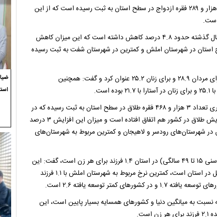
مدیرکل ثبت احوال گیلان افزود: در ۸ ماهه امسال همچنین تعداد ۲۱ هزار و ۲۸۹ فقره ازدواج در سطح استان به ثبت رسیده است که از این
وی ادامه داد: میزان ازدواج به ثبت رسیده در سال جاری نسبت به سال گذشته حدود ۴.۸ درصد کاهش داشته است که این میزان کاهش
اج در سطح استان در شهرستان املش و کمترین در شهرستان شفت به ثبت رسیده
ضیاء
خندستانی بیشترین میانگین سنتی ازدواج را در شهرستان بندرانزلی برای مردان ۲۸.۹ و برای زنان ۲۵.۲ عنوان کرد و گفت: همچنین
استع
ست.
وی همچنین در خصوص آمار طلاق در استان گفت: در ۸ ماهه سال جاری تعداد ۳ هزار و ۴۶۸ فقره طلاق در سطح استان به ثبت رسیده که در
مقایسه با سال گذشته ۵.۵ درصد افزایش داشته است. البته این افزایش طلاق در کشور هم اتفاق افتاده است و میزان این افزایش ۳ درصد
در شهرستان‌های رودسر و لاهیجان و کمترین مربوط به شهرستان‌های
وی با اشاره به این‌که نرخ باروری کل TRF (فرزندآوری هر زن در بازه سنی ۱۵ تا ۴۹ سالگی) در استان ۱.۴ فرزند برای هر زن است، گفت: این
شاخص در آستارا ۲ فرزند برای هر زن است که بیشترین نرخ باروری کل در استان است، کمترین نرخ مربوط به شهرستان املش با ۱.۱ فرزند
ن ۱.۶ فرزند برای هر زن است که نسبت به میانگین دنیا و کشورهای همسایه بسیار پایین است، این
ست.