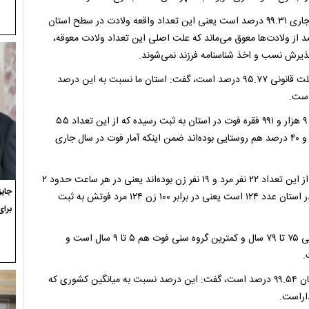
وی تصریح کرد: درصد ثبت ولادت در مهلت قانونی در استان در سال جاری ۹۹.۳۱ درصد است یعنی این تعداد واقعه ولادت در سطح استان
قانونی ۱۵ روز ثبت می‌شود لذا از این جهت حدود ۰.۶۹ درصد از ولادت‌ها معوق می‌ماند که علت اصلی این تعداد ولادت معوقه،
پذیرش نسب و اخذ شناسنامه فرزند نمی‌شوند.
خندستانی با اشاره به این‌که میانگین کشوری درصد ثبت ولادت در مهلت قانونی ۹۵.۷۷ درصد است، گفت: استان ما نسبت به این درصد
است.
مدیرکل ثبت احوال گیلان همچنین گفت: در ۸ ماهه سال جاری تعداد ۹ هزار و ۹۹۱ فقره فوت در استان به ثبت رسیده که از این تعداد ۵۵
درصد مرد و ۴۵ درصد زن بوده است، از کل متوفیان ۶۰ درصد شهری و ۴۰ درصد هم روستایی بوده‌اند ضمن اینکه آمار فوت در سال جاری
وی ادامه داد: در هر شبانه‌روز تعداد ۴۱ نفر در استان فوت کرده‌اند که از این تعداد ۲۲ نفر مرد و ۱۹ نفر زن بوده‌اند یعنی در هر ساعت حدود ۲
فقره فوت در سطح استان به ثبت رسیده است و نسبت جنسی فوت در استان عدد ۱۲۴ است یعنی در برابر ۱۰۰ زن ۱۲۴ مرد فوتش به ثبت
برای
خندستانی گفت: بیشترین گروه سنی فوت در استان مربوط به گروه سنی ۷۵ تا ۷۹ سال و کمترین گروه سنی فوت هم ۵ تا ۹ سال است و
.
وی با اشاره به این‌که درصد ثبت وفات در مهلت قانونی ده روز در استان ۹۹.۵۴ درصد است، گفت: این درصد نسبت به میانگین کشوری که