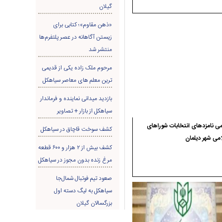
گیلان
«ذهن مقاوم»؛ کتابی برای
زیستن آگاهانه در عصر پلتفرم‌ها
منتشر شد
مرحوم ملک زاده یکی از قدیمی
ترین معلم های معاصر سیاهکل
بازدید میدانی نماینده و فرماندار
سیاهکل از بازار + تصاویر
ی نامزدهای انتخابات شوراهای
کشف سوخت قاچاق در سياهکل
می شهر دیلمان
کشف بیش از ۲ هزار و ۶۰۰ قطعه
مرغ زنده بدون مجوز در سیاهکل
صعود تیم فوتبال شمال‌جا‌
سیاهکل به لیگ دسته اول
بزرگسالان گیلان