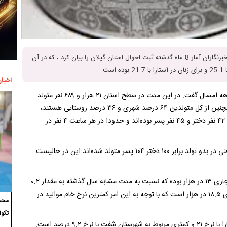
زاهد خندستانی مدیرکل ثبت احوال استان گیلان ، صبح امروز در جمع خبرنگاران آمار 8 ماه گذشته ثبت احوال استان گیلان را بیان کرد ، که در آن
ت.
اخبار
زاهد خندستانی مدیرکل ثبت احوال استان گیلان در خصوص آمار ۸ ماهه امسال گفت: در این مدت در سطح استان ۲۱ هزار و ۶۸۹ نفر متولد
شده‌اند که از این تعداد ۵۱ درصد پسر و ۴۹ درصد دختر بوده اند، همچنین از کل متولدین ۶۴ درصد شهری و ۳۶ درصد روستایی هستند،
بطور کلی در هر شبانه‌روز ۸۸ نفر در استان متولد شده‌ که از این تعداد ۴۲ نفر دختر و ۴۵ نفر پسر بوده‌اند و حدودا در هر ساعت ۴ نفر در
خندستانی گفت: نسبت جنسی موالید استان در بدو تولد ۱۰۴ است یعنی در بدو تولد برابر ۱۰۰ دختر ۱۰۴ پسر متولد شده‌اند این در حالیست
مدیرکل ثبت احوال گیلان تصریح کرد: نرح خام موالید استان در سال جاری ۱۳ در هزار بوده که نسبت به مدت مشابه سال گذشته به مقدار ۰.۲
درصد افزایش یافته است. متوسط نرخ خام موالید کشور در سال جاری ۱۸.۵ در هزار است که با توجه به این امر کمترین نرخ خام موالید در
محسن
تکوا
 ۹.۲ درصد است.