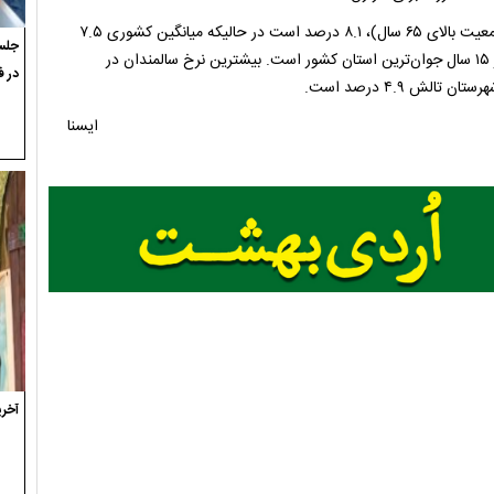
مدیرکل ثبت احوال در پایان خاطرنشان کرد: نرخ سالمندی در گیلان(جمعیت بالای ۶۵ سال)، ۸.۱ درصد است در حالیکه میانگین کشوری ۷.۵
جلسه
درصد است، استان سیستان و بلوچستان با ۳۸ درصد جمعیت کمتر از ۱۵ سال جوان‌ترین استان کشور است. بیشترین نرخ سالمندان در
در ف
ایسنا
آخری