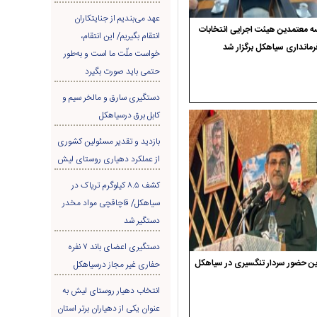
عهد می‌بندیم از جنایتکاران
 معتمدین هیئت اجرایی انتخابات
انتقام بگیریم/ این انتقام،
رمانداری سیاهکل برگزار شد
خواست ملّت ما است و به‌طور
حتمی باید صورت بگیرد
دستگیری سارق و مالخر سیم و
کابل برق درسیاهکل
بازدید و تقدیر مسئولین کشوری
از عملکرد دهیاری روستای لیش
کشف ۸.۵ کیلوگرم تریاک در
سیاهکل/ قاچاقچی مواد مخدر
دستگیر شد
دستگیری اعضای باند ۷ نفره
ن حضور سردار تنگسیری در سیاهکل
حفاری غير مجاز درسیاهکل
انتخاب دهیار روستای لیش به
عنوان یکی از دهیاران برتر استان