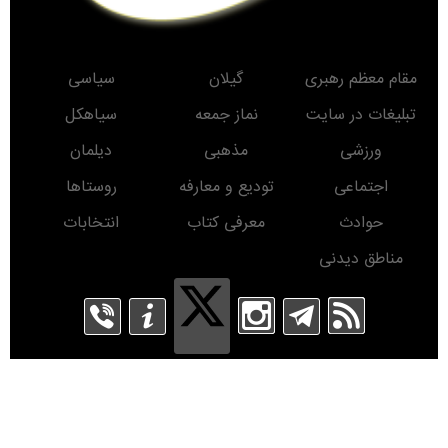
مقام معظم رهبری
گیلان
سیاسی
تبلیغات در سایت
نماز جمعه
سیاهکل
ورزشی
مذهبی
دیلمان
اجتماعی
تودیع و معارفه
روستاها
حوادث
معرفی کتاب
انتخابات
مناطق دیدنی
روز
ماه
سال