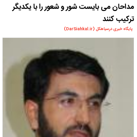
مداحان می بایست شور و شعور را با یکدیگر
ورزشی
سیاسی
ترکیب کنند
چندرسانه ای
پایگاه خبری درسیاهکل (DarSiahkal.ir)
مسیر گردشگری دیلمان
درباره ما