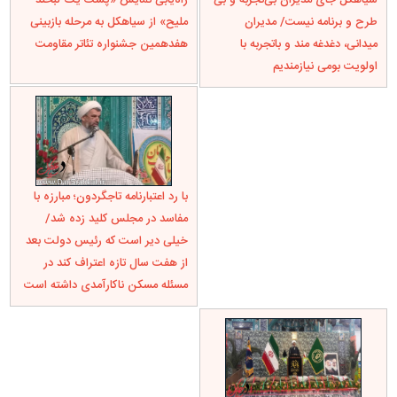
طرح و برنامه نیست/ مدیران
ملیح» از سیاهکل به مرحله بازبینی
میدانی، دغدغه مند و باتجربه با
هفدهمین جشنواره تئاتر مقاومت
اولویت بومی نیازمندیم
با رد اعتبارنامه تاجگردون؛ مبارزه با
مفاسد در مجلس کلید زده شد/
خیلی دیر است که رئیس دولت بعد
از هفت سال تازه اعتراف کند در
مسئله مسکن ناکارآمدی داشته است