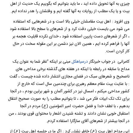
چیزی به آنها تحویل داده اید ، ما باید بتوانیم که بگوییم یک حدیث از اهل
بیت و یا یک مطلب از روایات به آنها گفته ایم و وقتشان را هدر نداده ایم.
وی افزود : اهل بیت مقامشان خیلی بالا است و در شعرهایی که استفاده
می شود می بایست خیلی دقت کرد و از شعرهای با سطح بالا استفاده شود
، اگر از شعرهای دست پایین استفاده شود ، خدای نکرده قابلیت هجمه بر
آنها را فراهم کرده ایم ، همین الان نیز دشمن بر این مقوله سخت در حال
کار کردن است.
کامرانی در جواب خبرنگار
درسیاهکل
مبنی بر اینکه “نظر شما به عنوان یک
مداح با سابقه در رابطه با اینکه در هفته های گذشته برخی مداحی های
ناصحیح و شعرهای سبک در فضای مجازی انتشار داده شده چیست ، گفت
: با عنایت بیت مقام معظم رهبری برای چندمین سال است که خارج از
کشور مداحی میکنم ، امسال نیز در کشور آلمان و شهر برلین بودم ، در آنجا
برای تک تک ابیات فکر می شد ، تا بتوانیم مطلب را به صورت صحیح انتقال
بدهیم ، با لطف خدا و فضل حضرت امیر المؤمنین (ع) مردم در آنجا
استقبال خوبی نشان دادند و تشنه شنیدن اشعار با محتوای قوی بودند ، من
در آنجا بیشتر از شعرهای آقای سازگارا استفاده کردم.
این مداح اهل بیت (ع) خاطر نشان کرد : اگر ما در جلسه اهل بیت (ع) از