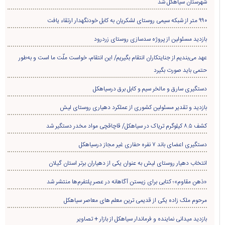
شهرستان سیاهکل شد
۹۹۰ متر از شبکه سیمی روستای لشکریان به کابل خودنگهدار ارتقاء یافت
بازدید مسئولین از پروژه سدسازی روستای زردرود
عهد می‌بندیم از جنایتکاران انتقام بگیریم/ این انتقام، خواست ملّت ما است و به‌طور
حتمی باید صورت بگیرد
دستگیری سارق و مالخر سیم و کابل برق درسیاهکل
بازدید و تقدیر مسئولین کشوری از عملکرد دهیاری روستای لیش
کشف ۸.۵ کیلوگرم تریاک در سیاهکل/ قاچاقچی مواد مخدر دستگیر شد
دستگیری اعضای باند ۷ نفره حفاری غير مجاز درسیاهکل
انتخاب دهیار روستای لیش به عنوان یکی از دهیاران برتر استان گیلان
«ذهن مقاوم»؛ کتابی برای زیستن آگاهانه در عصر پلتفرم‌ها منتشر شد
مرحوم ملک زاده یکی از قدیمی ترین معلم های معاصر سیاهکل
بازدید میدانی نماینده و فرماندار سیاهکل از بازار + تصاویر