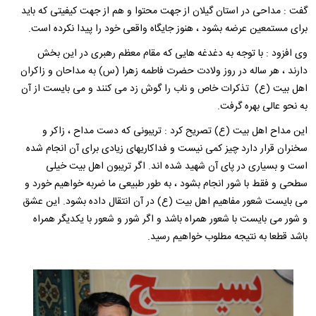
گفت : مداحی در استان گیلان از جهت محتوا و هم از جهت کیفیتی که باید
برای مستمعین عرضه بشود ، هنوز جایگاه واقعی خود را پیدا نکرده است.
وی افزود : با توجه به دغدغه هایی که مقام معظم رهبری در این بخش
دارند ، هر ساله در روز ولادت حضرت فاطمه زهرا (س) به مداحان و زاکران
اهل بیت (ع) تذکرات خاص و ناب را گوش زد می کنند و می بایست از آن
به نحو عالی بهره گرفت.
این مداح اهل بیت (ع) تصریح کرد : تریبونی که دست مداح ، زاکر و
سخنران قرار دارد چیز کمی نیست و فداکاریهای زیادی برای آن انجام شده
است و بسیاری در پای آن شهید شده اند. اگر تریبون اهل بیت خیلی
سطحی و فقط با شور انجام بشود ، به طور طبیعی ما ضربه خواهیم خورد و
می بایست شعور مفاهیم اهل بیت (ع) در آن انتقال داده بشود. این عشق
و شور می بایست با شعور همراه باشد و اگر شور و شعور با یکدیگر همراه
باشد قطعا به نتیجه مطلوب خواهیم رسید.