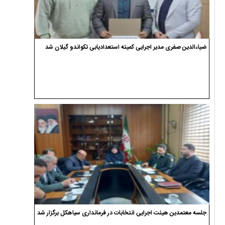
ضیاءالدین صفری مدیر اجرایی کمیته استعدادیابی تکواندو گیلان شد
جلسه معتمدین هیئت اجرایی انتخابات در فرمانداری سیاهکل برگزار شد