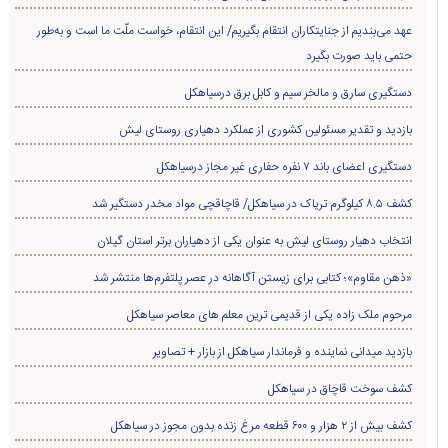
عهد می‌بندیم از جنایتکاران انتقام بگیریم/ این انتقام، خواست ملّت ما است و به‌طور
حتمی باید صورت بگیرد
دستگیری سارق و مالخر سیم و کابل برق درسیاهکل
بازدید و تقدیر مسئولین کشوری از عملکرد دهیاری روستای لیش
دستگیری اعضای باند ۷ نفره حفاری غير مجاز درسیاهکل
کشف ۸.۵ کیلوگرم تریاک در سیاهکل/ قاچاقچی مواد مخدر دستگیر شد
انتخاب دهیار روستای لیش به عنوان یکی از دهیاران برتر استان گیلان
«ذهن مقاوم»؛ کتابی برای زیستن آگاهانه در عصر پلتفرم‌ها منتشر شد
مرحوم ملک زاده یکی از قدیمی ترین معلم های معاصر سیاهکل
بازدید میدانی نماینده و فرماندار سیاهکل از بازار + تصاویر
کشف سوخت قاچاق در سياهکل
کشف بیش از ۲ هزار و ۶۰۰ قطعه مرغ زنده بدون مجوز در سیاهکل