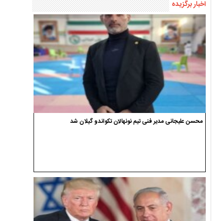
اخبار برگزیده
محسن علیجانی مدیر فنی تیم نونهالان تکواندو گیلان شد