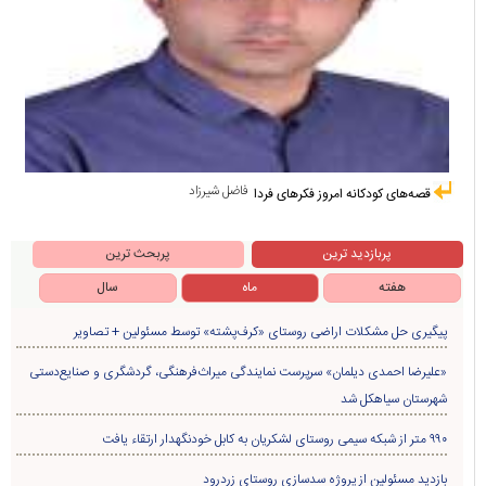
فاضل شیرزاد
قصه‌های کودکانه امروز فکرهای فردا
پربازدید ترین
پربحث ترین
هفته
ماه
سال
پیگیری حل مشکلات اراضی روستای «کرف‌پشته» توسط مسئولین + تصاویر
«علیرضا احمدی دیلمان» سرپرست نمایندگی میراث‌فرهنگی، گردشگری و صنایع‌دستی
شهرستان سیاهکل شد
۹۹۰ متر از شبکه سیمی روستای لشکریان به کابل خودنگهدار ارتقاء یافت
بازدید مسئولین از پروژه سدسازی روستای زردرود