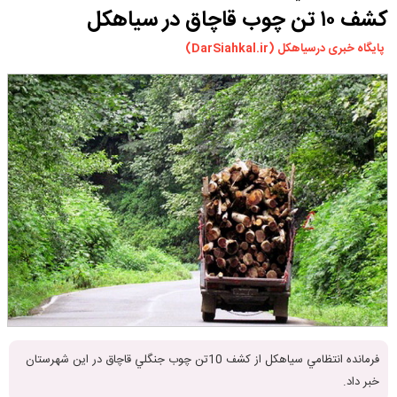
کشف ۱۰ تن چوب قاچاق در سیاهکل
ورزشی
سیاسی
پایگاه خبری درسیاهکل (DarSiahkal.ir)
چندرسانه ای
مسیر گردشگری دیلمان
درباره ما
فرمانده انتظامي سياهكل از كشف 10تن چوب جنگلي قاچاق در این شهرستان
خبر داد.