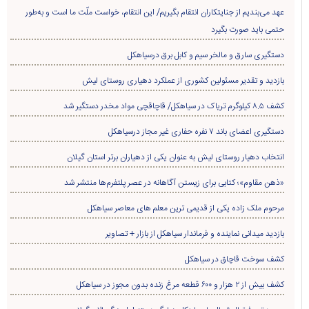
عهد می‌بندیم از جنایتکاران انتقام بگیریم/ این انتقام، خواست ملّت ما است و به‌طور
حتمی باید صورت بگیرد
دستگیری سارق و مالخر سیم و کابل برق درسیاهکل
بازدید و تقدیر مسئولین کشوری از عملکرد دهیاری روستای لیش
کشف ۸.۵ کیلوگرم تریاک در سیاهکل/ قاچاقچی مواد مخدر دستگیر شد
دستگیری اعضای باند ۷ نفره حفاری غير مجاز درسیاهکل
انتخاب دهیار روستای لیش به عنوان یکی از دهیاران برتر استان گیلان
«ذهن مقاوم»؛ کتابی برای زیستن آگاهانه در عصر پلتفرم‌ها منتشر شد
مرحوم ملک زاده یکی از قدیمی ترین معلم های معاصر سیاهکل
بازدید میدانی نماینده و فرماندار سیاهکل از بازار + تصاویر
کشف سوخت قاچاق در سياهکل
کشف بیش از ۲ هزار و ۶۰۰ قطعه مرغ زنده بدون مجوز در سیاهکل