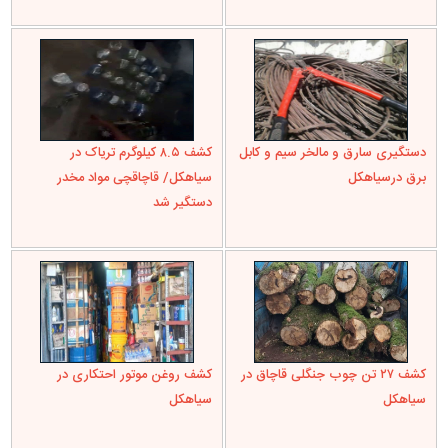
دستگیری سارق و مالخر سیم و کابل
کشف ۸.۵ کیلوگرم تریاک در
برق درسیاهکل
سیاهکل/ قاچاقچی مواد مخدر
دستگیر شد
کشف ۲۷ تن چوب جنگلی قاچاق در
کشف روغن موتور احتکاری در
سیاهکل
سیاهکل