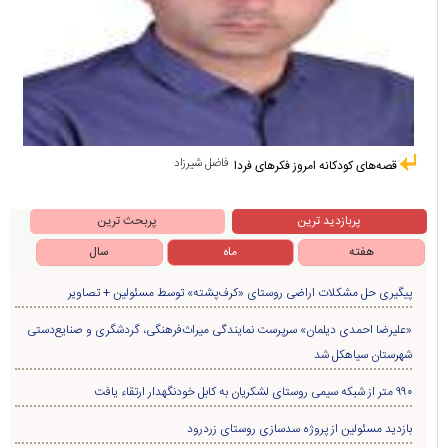
فاضل شیرزاد
قصه‌های کودکانه امروز فکرهای فردا
پربازدید ترین
پربحث ترین
هفته
ماه
سال
پیگیری حل مشکلات اراضی روستای «کرف‌پشته» توسط مسئولین + تصاویر
«علیرضا احمدی دیلمان» سرپرست نمایندگی میراث‌فرهنگی، گردشگری و صنایع‌دستی
شهرستان سیاهکل شد
۹۹۰ متر از شبکه سیمی روستای لشکریان به کابل خودنگهدار ارتقاء یافت
بازدید مسئولین از پروژه سدسازی روستای زردرود