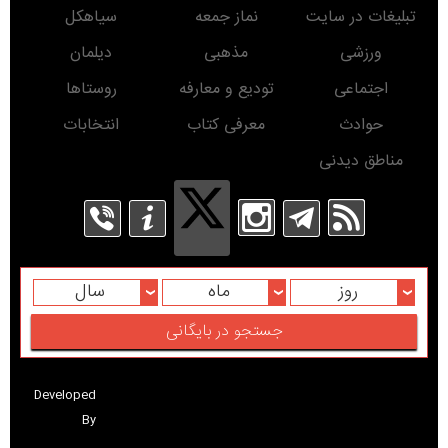
تبلیغات در سایت
نماز جمعه
سیاهکل
ورزشی
مذهبی
دیلمان
اجتماعی
تودیع و معارفه
روستاها
حوادث
معرفی کتاب
انتخابات
مناطق دیدنی
روز
ماه
سال
Developed
By