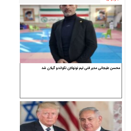
محسن علیجانی مدیر فنی تیم نونهالان تکواندو گیلان شد