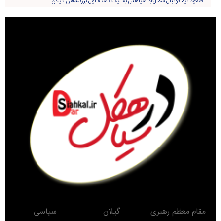
صعود تیم فوتبال شمال‌جا‌ سیاهکل به لیگ دسته اول بزرگسالان گیلان
مقام معظم رهبری
گیلان
سیاسی