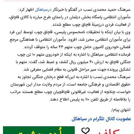
سرهنگ حمید محمدی نسب در گفتگو با خبرنگار
درسیاهکل
اظهار کرد:
مأموران انتظامی پاسگاه بخش دیلمان در راستای طرح مبارزه با کالای قاچاق،
از فعالیت فردی درزمینهٔ قاچاق چوب مطلع شدند.
وی با بیان اینکه با تحقیقات نامحسوس پلیسی، قاچاق چوب توسط این فرد
برای مأموران انتظامی محرز شد، افزود: مأموران انتظامی با هماهنگی مرجع
قضائی خودروی کامیون حامل چوب متهم ۴۴ ساله را متوقف کردند.
فرمانده انتظامی سیاهکل با اشاره به اینکه از خودروی متهم ۱۰ تن چوب
جنگلی قاچاق به ارزش ۴۰ میلیون ریال کشف و ضبط شد، گفت: متهم با
تشکیل پرونده جهت سیر مراحل قانونی به مقام قضایی معرفی شد.
سرهنگ محمدی نسب با اشاره به این‌که قطع درختان جنگلی تجاوز به
حقوق اقتصادی و فرهنگی جامعه است، از مردم ولایت مدار این شهرستان
خواست، چنانچه از فعالیت غیرقانونی قاچاقچیان چوب مطلع هستند مراتب
را بلافاصله از طریق تلفن ۱۱۰ به پلیس اطلاع دهند.
انتهای پیام/
عضویت کانال تلگرام در سیاهکل