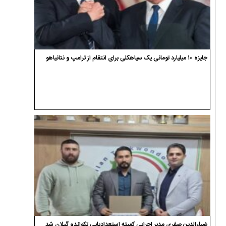
جایزه ۱۰ میلیارد تومانی یک سیاهکلی برای انتقام از ترامپ و نتانیاهو
ضیاءالدین صفری مدیر اجرایی کمیته استعدادیابی تکواندو گیلان شد