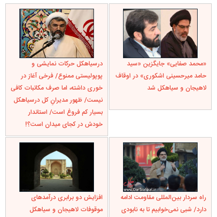
«محمد صفایی» جایگزین «سید
درسیاهکل حرکات نمایشی و
حامد میرحسینی اشکوری» در اوقاف
پوپولیستی ممنوع/ فرخی آغاز در
لاهیجان و سیاهکل شد
خوری داشته، اما صرف مکاتبات کافی
نیست/ ظهور مدیرانِ کل درسیاهکل
بسیار کم فروغ است/ استاندار
خودش در کجای میدان است؟!
راه سردار بین‌المللی مقاومت ادامه
افزایش دو برابری درآمدهای
دارد/ شبی نمی‌خوابیم تا به نابودی
موقوفات لاهیجان و سیاهکل