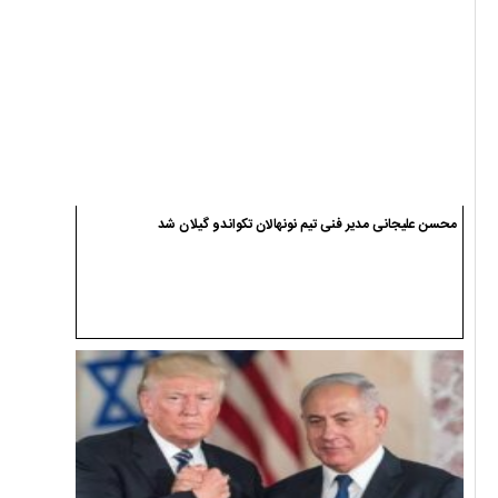
محسن علیجانی مدیر فنی تیم نونهالان تکواندو گیلان شد