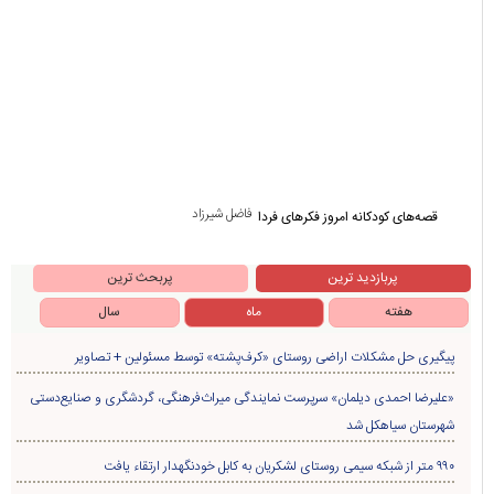
فاضل شیرزاد
قصه‌های کودکانه امروز فکرهای فردا
پربازدید ترین
پربحث ترین
هفته
ماه
سال
پیگیری حل مشکلات اراضی روستای «کرف‌پشته» توسط مسئولین + تصاویر
«علیرضا احمدی دیلمان» سرپرست نمایندگی میراث‌فرهنگی، گردشگری و صنایع‌دستی
شهرستان سیاهکل شد
۹۹۰ متر از شبکه سیمی روستای لشکریان به کابل خودنگهدار ارتقاء یافت