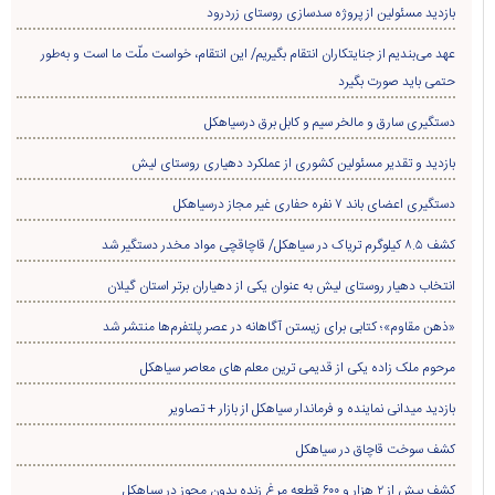
بازدید مسئولین از پروژه سدسازی روستای زردرود
عهد می‌بندیم از جنایتکاران انتقام بگیریم/ این انتقام، خواست ملّت ما است و به‌طور
حتمی باید صورت بگیرد
دستگیری سارق و مالخر سیم و کابل برق درسیاهکل
بازدید و تقدیر مسئولین کشوری از عملکرد دهیاری روستای لیش
دستگیری اعضای باند ۷ نفره حفاری غير مجاز درسیاهکل
کشف ۸.۵ کیلوگرم تریاک در سیاهکل/ قاچاقچی مواد مخدر دستگیر شد
انتخاب دهیار روستای لیش به عنوان یکی از دهیاران برتر استان گیلان
«ذهن مقاوم»؛ کتابی برای زیستن آگاهانه در عصر پلتفرم‌ها منتشر شد
مرحوم ملک زاده یکی از قدیمی ترین معلم های معاصر سیاهکل
بازدید میدانی نماینده و فرماندار سیاهکل از بازار + تصاویر
کشف سوخت قاچاق در سياهکل
کشف بیش از ۲ هزار و ۶۰۰ قطعه مرغ زنده بدون مجوز در سیاهکل