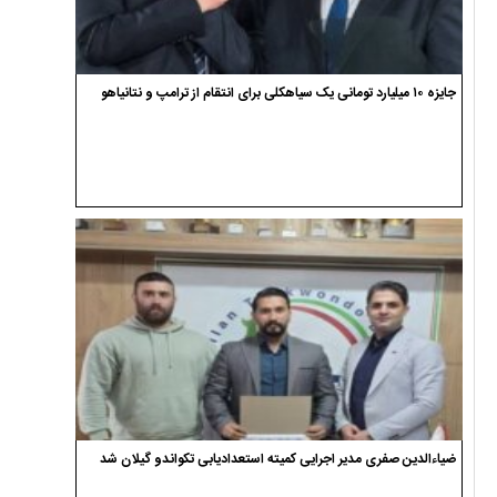
جایزه ۱۰ میلیارد تومانی یک سیاهکلی برای انتقام از ترامپ و نتانیاهو
ضیاءالدین صفری مدیر اجرایی کمیته استعدادیابی تکواندو گیلان شد