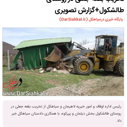
ورزشی
طالشکول+گزارش تصویری
سیاسی
پایگاه خبری درسیاهکل (DarSiahkal.ir)
چندرسانه ای
مسیر گردشگری دیلمان
درباره ما
رئیس اداره اوقاف و امور خیریه لاهیجان و سیاهکل از تخریب بقعه جعلی در
روستای طالشکول بخش دیلمان و پیرکوه، با همکاری دادستان سیاهکل خبر
داد.