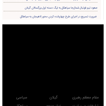
صعود تیم فوتبال شمال‌جا‌ سیاهکل به لیگ دسته اول بزرگسالان گیلان
ضرورت تسریع در اجرای طرح چهاربانده کردن محور لاهیجان به سیاهکل
مقام معظم رهبری
گیلان
سیاسی