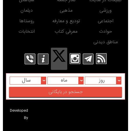
تبلیغات در سایت
نماز جمعه
سیاهکل
ورزشی
مذهبی
دیلمان
اجتماعی
تودیع و معارفه
روستاها
حوادث
معرفی کتاب
انتخابات
مناطق دیدنی
روز
ماه
سال
Developed
By