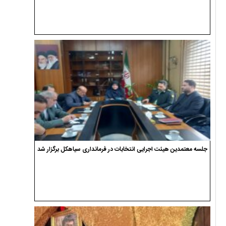
جلسه معتمدین هیئت اجرایی انتخابات در فرمانداری سیاهکل برگزار شد