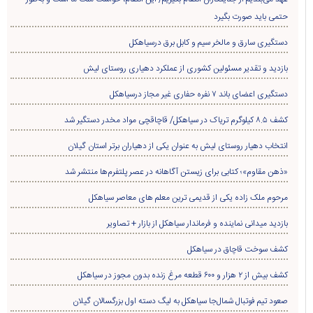
عهد می‌بندیم از جنایتکاران انتقام بگیریم/ این انتقام، خواست ملّت ما است و به‌طور
حتمی باید صورت بگیرد
دستگیری سارق و مالخر سیم و کابل برق درسیاهکل
بازدید و تقدیر مسئولین کشوری از عملکرد دهیاری روستای لیش
دستگیری اعضای باند ۷ نفره حفاری غير مجاز درسیاهکل
کشف ۸.۵ کیلوگرم تریاک در سیاهکل/ قاچاقچی مواد مخدر دستگیر شد
انتخاب دهیار روستای لیش به عنوان یکی از دهیاران برتر استان گیلان
«ذهن مقاوم»؛ کتابی برای زیستن آگاهانه در عصر پلتفرم‌ها منتشر شد
مرحوم ملک زاده یکی از قدیمی ترین معلم های معاصر سیاهکل
بازدید میدانی نماینده و فرماندار سیاهکل از بازار + تصاویر
کشف سوخت قاچاق در سياهکل
کشف بیش از ۲ هزار و ۶۰۰ قطعه مرغ زنده بدون مجوز در سیاهکل