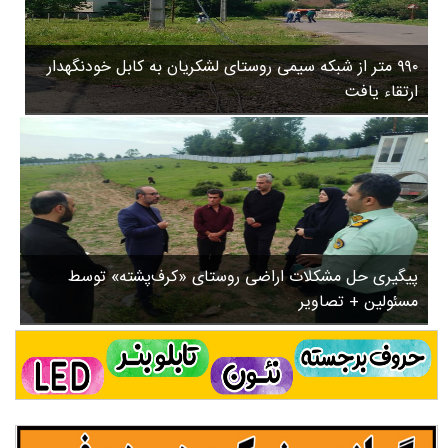
۳
روستاها
۵
ورزشی
۸
۹۹۰ متر از شبکه سیمی روستای لشکریان به کابل خودنگهدار
سیاسی
ب
ارتقاء یافت
ا
چندرسانه ای
ز
مسیر گردشگری دیلمان
ن
درباره ما
ش
س
ت
ش
پیگیری حل مشکلات اراضی روستای «کرف‌پشته» توسط
د
مسئولین + تصاویر
.