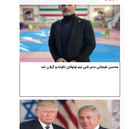
محسن علیجانی مدیر فنی تیم نونهالان تکواندو گیلان شد