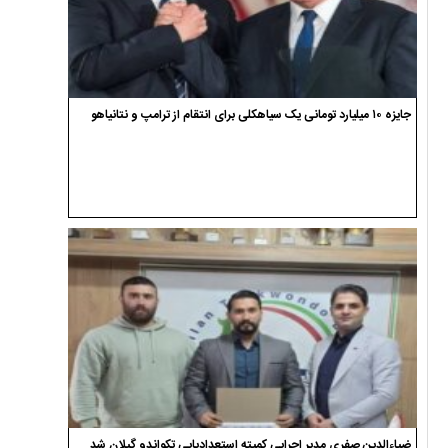
جایزه ۱۰ میلیارد تومانی یک سیاهکلی برای انتقام از ترامپ و نتانیاهو
ضیاءالدین صفری مدیر اجرایی کمیته استعدادیابی تکواندو گیلان شد