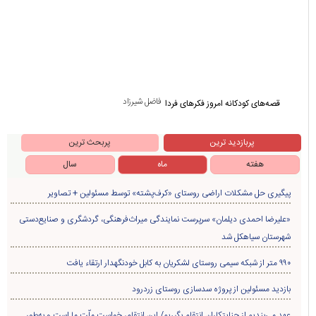
فاضل شیرزاد
قصه‌های کودکانه امروز فکرهای فردا
پربازدید ترین
پربحث ترین
هفته
ماه
سال
پیگیری حل مشکلات اراضی روستای «کرف‌پشته» توسط مسئولین + تصاویر
«علیرضا احمدی دیلمان» سرپرست نمایندگی میراث‌فرهنگی، گردشگری و صنایع‌دستی
شهرستان سیاهکل شد
۹۹۰ متر از شبکه سیمی روستای لشکریان به کابل خودنگهدار ارتقاء یافت
بازدید مسئولین از پروژه سدسازی روستای زردرود