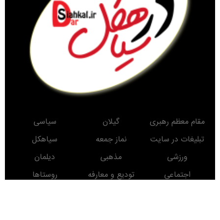
مقام معظم رهبری
گیلان
سیاسی
تبلیغات در سایت
نماز جمعه
سیاهکل
ورزشی
مذهبی
دیلمان
اجتماعی
تودیع و معارفه
روستاها
حوادث
معرفی کتاب
انتخابات
مناطق دیدنی