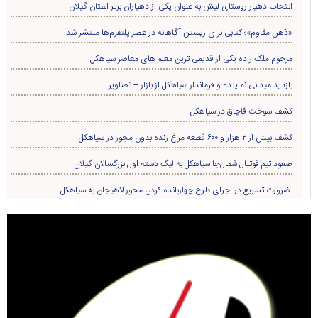
انتخاب دهیار روستای لیش به عنوان یکی از دهیاران برتر استان گیلان
«ذهن مقاوم»؛ کتابی برای زیستن آگاهانه در عصر پلتفرم‌ها منتشر شد
مرحوم ملک زاده یکی از قدیمی ترین معلم های معاصر سیاهکل
بازدید میدانی نماینده و فرماندار سیاهکل از بازار + تصاویر
کشف سوخت قاچاق در سياهکل
کشف بیش از ۲ هزار و ۶۰۰ قطعه مرغ زنده بدون مجوز در سیاهکل
صعود تیم فوتبال شمال‌جا‌ سیاهکل به لیگ دسته اول بزرگسالان گیلان
ضرورت تسریع در اجرای طرح چهاربانده کردن محور لاهیجان به سیاهکل