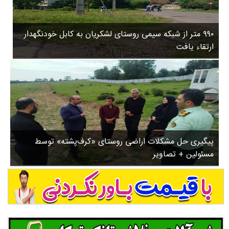
۳
روستاها
۵
ورزشی
۸
۹۹۰ متر از شبکه سیمی روستای لشکریان به کابل خودنگهدار
سیاسی
ب
ارتقاء یافت
ا
چندرسانه ای
ز
مسیر گردشگری دیلمان
ن
درباره ما
ش
س
ت
ش
پیگیری حل مشکلات اراضی روستای «کرف‌پشته» توسط
د
مسئولین + تصاویر
.