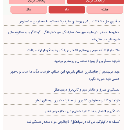
پربازدید ترین
پربحث ترین
هفته
ماه
سال
پیگیری حل مشکلات اراضی روستای «کرف‌پشته» توسط مسئولین + تصاویر
«علیرضا احمدی دیلمان» سرپرست نمایندگی میراث‌فرهنگی، گردشگری و صنایع‌دستی
شهرستان سیاهکل شد
۹۹۰ متر از شبکه سیمی روستای لشکریان به کابل خودنگهدار ارتقاء یافت
بازدید مسئولین از پروژه سدسازی روستای زردرود
عهد می‌بندیم از جنایتکاران انتقام بگیریم/ این انتقام، خواست ملّت ما است و به‌طور
حتمی باید صورت بگیرد
دستگیری سارق و مالخر سیم و کابل برق درسیاهکل
بازدید و تقدیر مسئولین کشوری از عملکرد دهیاری روستای لیش
دستگیری اعضای باند ۷ نفره حفاری غير مجاز درسیاهکل
کشف ۸.۵ کیلوگرم تریاک در سیاهکل/ قاچاقچی مواد مخدر دستگیر شد