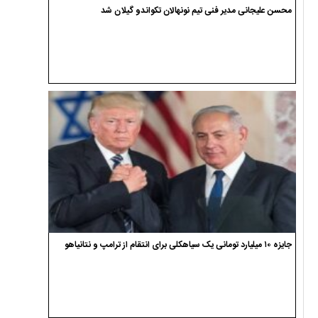
محسن علیجانی مدیر فنی تیم نونهالان تکواندو گیلان شد
جایزه ۱۰ میلیارد تومانی یک سیاهکلی برای انتقام از ترامپ و نتانیاهو