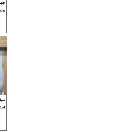
برای
ضیاء
استع