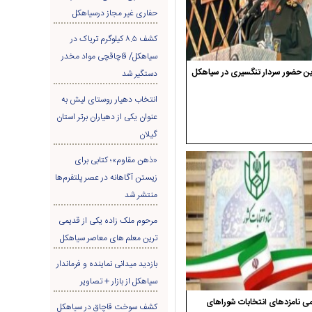
حفاری غير مجاز درسیاهکل
کشف ۸.۵ کیلوگرم تریاک در
سیاهکل/ قاچاقچی مواد مخدر
ن حضور سردار تنگسیری در سیاهکل
دستگیر شد
انتخاب دهیار روستای لیش به
عنوان یکی از دهیاران برتر استان
گیلان
«ذهن مقاوم»؛ کتابی برای
زیستن آگاهانه در عصر پلتفرم‌ها
منتشر شد
مرحوم ملک زاده یکی از قدیمی
ترین معلم های معاصر سیاهکل
بازدید میدانی نماینده و فرماندار
سیاهکل از بازار + تصاویر
ی نامزدهای انتخابات شوراهای
کشف سوخت قاچاق در سياهکل