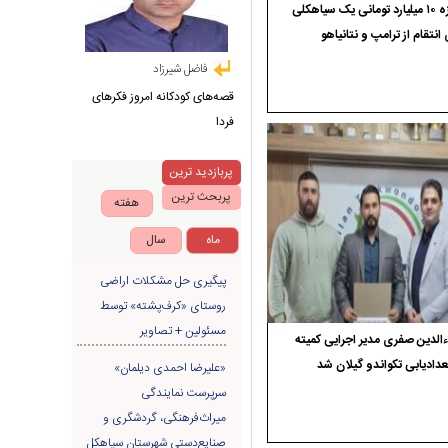
جایزه ۱۰ میلیارد تومانی یک سیاهکلی
 انتقام از ترامپ و نتانیاهو
فاضل شیرزاد
قصه‌های کودکانه امروز فکرهای
فردا
پربازدید ترین
پربحث ترین
هفته
ماه
سال
پیگیری حل مشکلات اراضی
روستای «کرف‌پشته» توسط
مسئولین + تصاویر
الدین صفری مدیر اجرایی کمیته
دادیابی تکواندو گیلان شد
«علیرضا احمدی دیلمان»
سرپرست نمایندگی
میراث‌فرهنگی، گردشگری و
صنایع‌دستی شهرستان سیاهکل