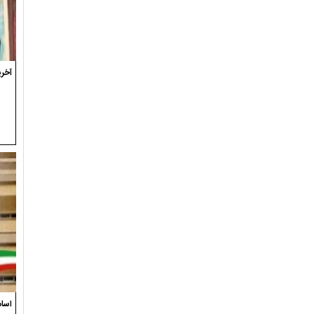
آخری
اسام