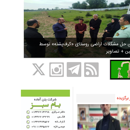
ی حل مشکلات اراضی روستای «کرف‌پشته» توسط
ین + تصاویر
 برگزیده