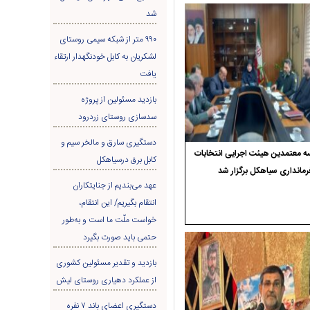
شد
۹۹۰ متر از شبکه سیمی روستای
لشکریان به کابل خودنگهدار ارتقاء
یافت
بازدید مسئولین از پروژه
سدسازی روستای زردرود
دستگیری سارق و مالخر سیم و
 معتمدین هیئت اجرایی انتخابات
کابل برق درسیاهکل
رمانداری سیاهکل برگزار شد
عهد می‌بندیم از جنایتکاران
انتقام بگیریم/ این انتقام،
خواست ملّت ما است و به‌طور
حتمی باید صورت بگیرد
بازدید و تقدیر مسئولین کشوری
از عملکرد دهیاری روستای لیش
دستگیری اعضای باند ۷ نفره