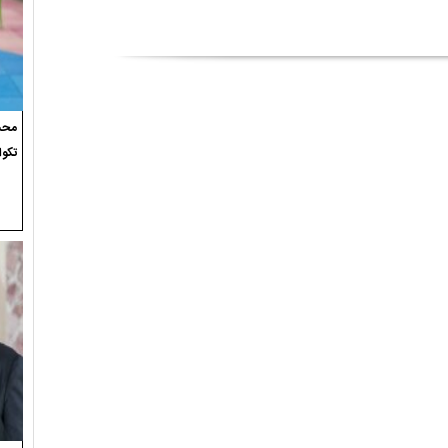
محسن
تکوا