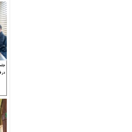
جلسه
در ف