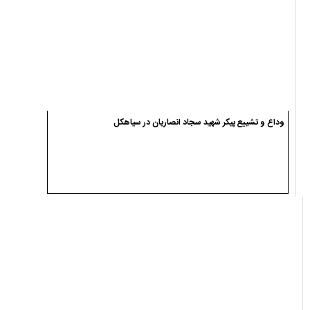
وداع و تشییع پیکر شهید سجاد انصاریان در سیاهکل