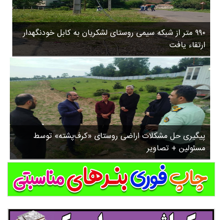
۳
روستاها
۵
ورزشی
۸
۹۹۰ متر از شبکه سیمی روستای لشکریان به کابل خودنگهدار
سیاسی
ب
ارتقاء یافت
ا
چندرسانه ای
ز
مسیر گردشگری دیلمان
ن
درباره ما
ش
س
ت
ش
پیگیری حل مشکلات اراضی روستای «کرف‌پشته» توسط
د
مسئولین + تصاویر
.