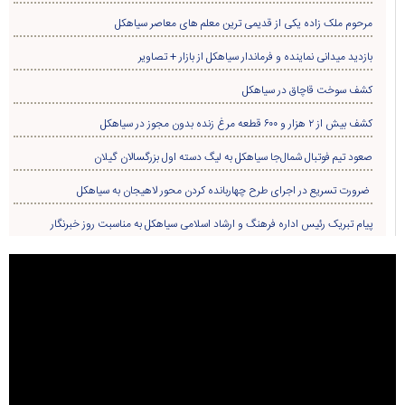
شهرستان سیاهکل شد
۹۹۰ متر از شبکه سیمی روستای لشکریان به کابل خودنگهدار ارتقاء یافت
بازدید مسئولین از پروژه سدسازی روستای زردرود
دستگیری سارق و مالخر سیم و کابل برق درسیاهکل
عهد می‌بندیم از جنایتکاران انتقام بگیریم/ این انتقام، خواست ملّت ما است و به‌طور
حتمی باید صورت بگیرد
بازدید و تقدیر مسئولین کشوری از عملکرد دهیاری روستای لیش
دستگیری اعضای باند ۷ نفره حفاری غير مجاز درسیاهکل
کشف ۸.۵ کیلوگرم تریاک در سیاهکل/ قاچاقچی مواد مخدر دستگیر شد
انتخاب دهیار روستای لیش به عنوان یکی از دهیاران برتر استان گیلان
«ذهن مقاوم»؛ کتابی برای زیستن آگاهانه در عصر پلتفرم‌ها منتشر شد
مرحوم ملک زاده یکی از قدیمی ترین معلم های معاصر سیاهکل