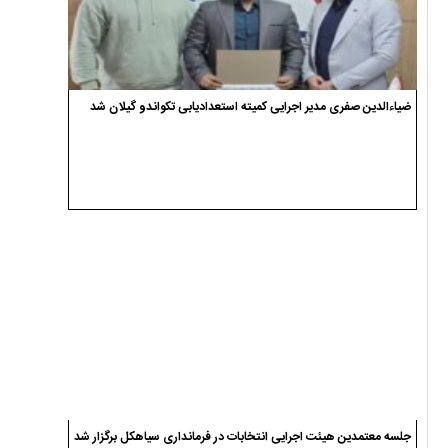
ضیاءالدین صفری مدیر اجرایی کمیته استعدادیابی تکواندو گیلان شد
جلسه معتمدین هیئت اجرایی انتخابات در فرمانداری سیاهکل برگزار شد