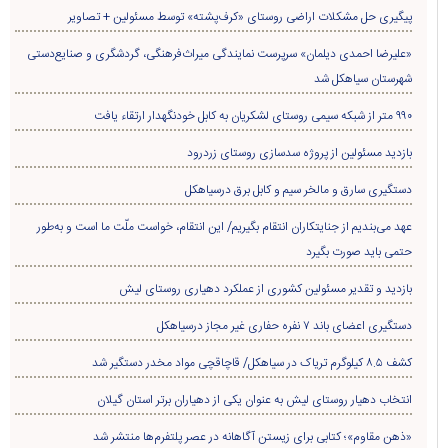
فاضل شیرزاد
قصه‌های کودکانه امروز فکرهای فردا
پربازدید ترین
پربحث ترین
هفته
ماه
سال
پیگیری حل مشکلات اراضی روستای «کرف‌پشته» توسط مسئولین + تصاویر
«علیرضا احمدی دیلمان» سرپرست نمایندگی میراث‌فرهنگی، گردشگری و صنایع‌دستی