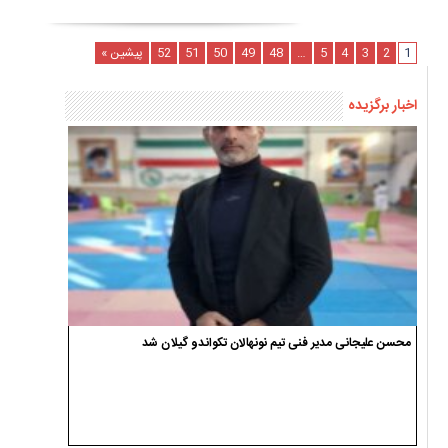
1
2
3
4
5
…
48
49
50
51
52
پیشین »
اخبار برگزیده
محسن علیجانی مدیر فنی تیم نونهالان تکواندو گیلان شد