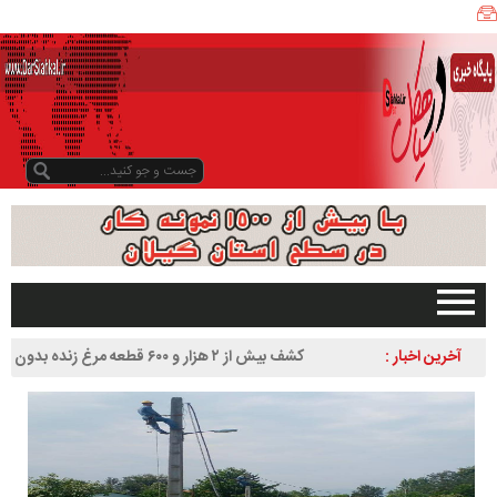
ی
ا
ه
ک
ل
ن
ی
ز
ب
و
د
و
د
صفحه اصلی
آخرین اخبار :
کشف بیش از ۲ هزار و ۶۰۰ قطعه مرغ زنده بدون مجوز در
ر
تبلیغات در سایت
سیاهکل
س
گیلان
ا
سیاهکل
ل
۱
دیلمان