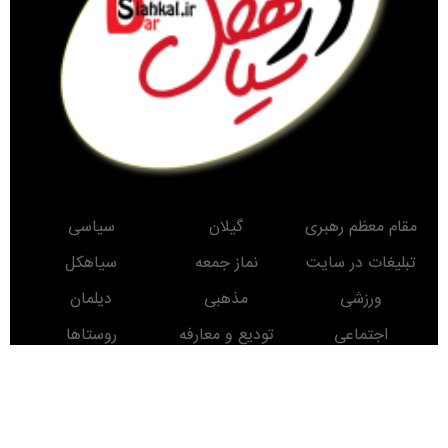
مقام معظم رهبری
گیلان
سیاسی
تبلیغات در سایت
نماز جمعه
سیاهکل
ورزشی
مذهبی
دیلمان
اجتماعی
تودیع و معارفه
روستاها
حوادث
معرفی کتاب
انتخابات
مناطق دیدنی