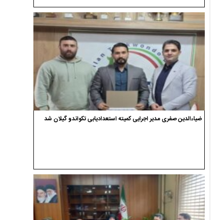
ضیاءالدین صفری مدیر اجرایی کمیته استعدادیابی تکواندو گیلان شد