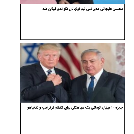
محسن علیجانی مدیر فنی تیم نونهالان تکواندو گیلان شد
جایزه ۱۰ میلیارد تومانی یک سیاهکلی برای انتقام از ترامپ و نتانیاهو