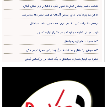
انتخاب دهیار روستای لیش به عنوان یکی از دهیاران برتر استان گیلان
«ذهن مقاوم»؛ کتابی برای زیستن آگاهانه در عصر پلتفرم‌ها منتشر شد
مرحوم ملک زاده یکی از قدیمی ترین معلم های معاصر سیاهکل
بازدید میدانی نماینده و فرماندار سیاهکل از بازار + تصاویر
کشف سوخت قاچاق در سياهکل
کشف بیش از ۲ هزار و ۶۰۰ قطعه مرغ زنده بدون مجوز در سیاهکل
صعود تیم فوتبال شمال‌جا‌ سیاهکل به لیگ دسته اول بزرگسالان گیلان