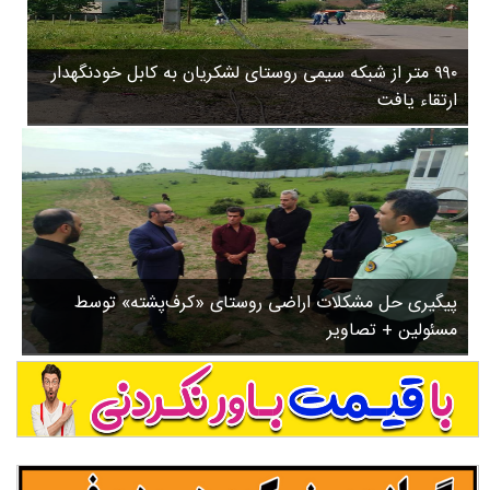
۳
روستاها
۵
ورزشی
۸
۹۹۰ متر از شبکه سیمی روستای لشکریان به کابل خودنگهدار
سیاسی
ب
ارتقاء یافت
ا
چندرسانه ای
ز
مسیر گردشگری دیلمان
ن
درباره ما
ش
س
ت
ش
پیگیری حل مشکلات اراضی روستای «کرف‌پشته» توسط
د
مسئولین + تصاویر
.