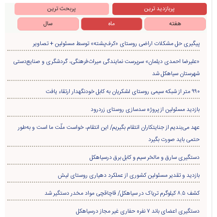
پربازدید ترین
پربحث ترین
هفته
ماه
سال
پیگیری حل مشکلات اراضی روستای «کرف‌پشته» توسط مسئولین + تصاویر
«علیرضا احمدی دیلمان» سرپرست نمایندگی میراث‌فرهنگی، گردشگری و صنایع‌دستی
شهرستان سیاهکل شد
۹۹۰ متر از شبکه سیمی روستای لشکریان به کابل خودنگهدار ارتقاء یافت
بازدید مسئولین از پروژه سدسازی روستای زردرود
عهد می‌بندیم از جنایتکاران انتقام بگیریم/ این انتقام، خواست ملّت ما است و به‌طور
حتمی باید صورت بگیرد
دستگیری سارق و مالخر سیم و کابل برق درسیاهکل
بازدید و تقدیر مسئولین کشوری از عملکرد دهیاری روستای لیش
کشف ۸.۵ کیلوگرم تریاک در سیاهکل/ قاچاقچی مواد مخدر دستگیر شد
دستگیری اعضای باند ۷ نفره حفاری غير مجاز درسیاهکل