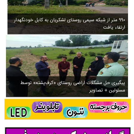
۳
روستاها
۵
ورزشی
۸
۹۹۰ متر از شبکه سیمی روستای لشکریان به کابل خودنگهدار
سیاسی
ب
ارتقاء یافت
ا
چندرسانه ای
ز
مسیر گردشگری دیلمان
ن
درباره ما
ش
س
ت
ش
پیگیری حل مشکلات اراضی روستای «کرف‌پشته» توسط
د
مسئولین + تصاویر
.