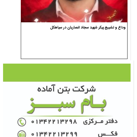
وداع و تشییع پیکر شهید سجاد انصاریان در سیاهکل