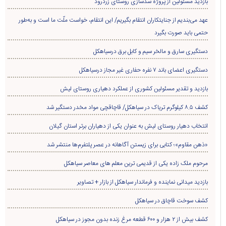
بازدید مسئولین از پروژه سدسازی روستای زردرود
عهد می‌بندیم از جنایتکاران انتقام بگیریم/ این انتقام، خواست ملّت ما است و به‌طور
حتمی باید صورت بگیرد
دستگیری سارق و مالخر سیم و کابل برق درسیاهکل
دستگیری اعضای باند ۷ نفره حفاری غير مجاز درسیاهکل
بازدید و تقدیر مسئولین کشوری از عملکرد دهیاری روستای لیش
کشف ۸.۵ کیلوگرم تریاک در سیاهکل/ قاچاقچی مواد مخدر دستگیر شد
انتخاب دهیار روستای لیش به عنوان یکی از دهیاران برتر استان گیلان
«ذهن مقاوم»؛ کتابی برای زیستن آگاهانه در عصر پلتفرم‌ها منتشر شد
مرحوم ملک زاده یکی از قدیمی ترین معلم های معاصر سیاهکل
بازدید میدانی نماینده و فرماندار سیاهکل از بازار + تصاویر
کشف سوخت قاچاق در سياهکل
کشف بیش از ۲ هزار و ۶۰۰ قطعه مرغ زنده بدون مجوز در سیاهکل