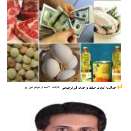
حجت الاسلام میثم میرزایی
حماقت ایجاد، حفظ و حذف ارز ترجیحی