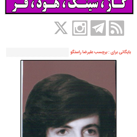
بایگانی برای : برچسب عليرضا راستگو