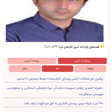
فاضل شیرزاد
قصه‌های کودکانه امروز فکرهای فردا
پربازدید ترین
پربحث ترین
هفته
ماه
سال
پیگیری حل مشکلات اراضی روستای «کرف‌پشته» توسط مسئولین + تصاویر
«علیرضا احمدی دیلمان» سرپرست نمایندگی میراث‌فرهنگی، گردشگری و صنایع‌دستی
شهرستان سیاهکل شد
۹۹۰ متر از شبکه سیمی روستای لشکریان به کابل خودنگهدار ارتقاء یافت