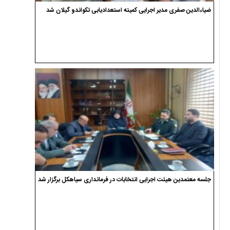
ضیاءالدین صفری مدیر اجرایی کمیته استعدادیابی تکواندو گیلان شد
جلسه معتمدین هیئت اجرایی انتخابات در فرمانداری سیاهکل برگزار شد