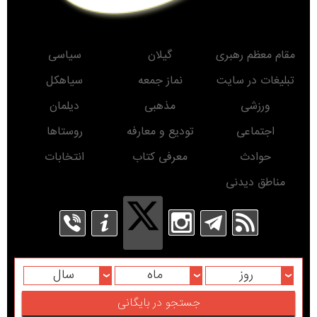
مقام معظم رهبری
گیلان
سیاسی
تبلیغات در سایت
نماز جمعه
سیاهکل
ورزشی
مذهبی
دیلمان
اجتماعی
تودیع و معارفه
روستاها
حوادث
معرفی کتاب
انتخابات
مناطق دیدنی
روز
ماه
سال