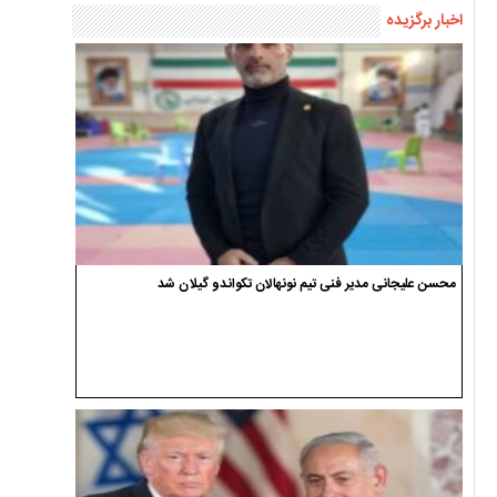
اخبار برگزیده
محسن علیجانی مدیر فنی تیم نونهالان تکواندو گیلان شد