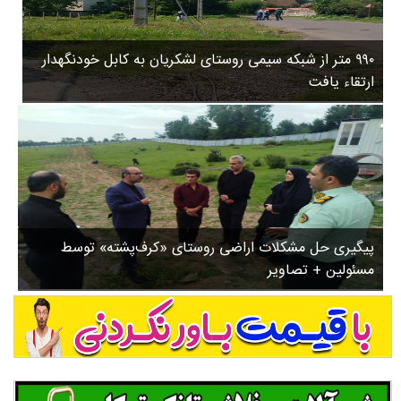
۳
روستاها
۵
ورزشی
۸
۹۹۰ متر از شبکه سیمی روستای لشکریان به کابل خودنگهدار
سیاسی
ب
ارتقاء یافت
ا
چندرسانه ای
ز
مسیر گردشگری دیلمان
ن
درباره ما
ش
س
ت
ش
پیگیری حل مشکلات اراضی روستای «کرف‌پشته» توسط
د
مسئولین + تصاویر
.