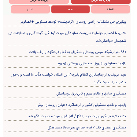
هفته
ماه
سال
پیگیری حل مشکلات اراضی روستای «کرف‌پشته» توسط مسئولین + تصاویر
«علیرضا احمدی دیلمان» سرپرست نمایندگی میراث‌فرهنگی، گردشگری و صنایع‌دستی
شهرستان سیاهکل شد
۹۹۰ متر از شبکه سیمی روستای لشکریان به کابل خودنگهدار ارتقاء یافت
بازدید مسئولین از پروژه سدسازی روستای زردرود
عهد می‌بندیم از جنایتکاران انتقام بگیریم/ این انتقام، خواست ملّت ما است و به‌طور
حتمی باید صورت بگیرد
دستگیری سارق و مالخر سیم و کابل برق درسیاهکل
بازدید و تقدیر مسئولین کشوری از عملکرد دهیاری روستای لیش
کشف ۸.۵ کیلوگرم تریاک در سیاهکل/ قاچاقچی مواد مخدر دستگیر شد
دستگیری اعضای باند ۷ نفره حفاری غير مجاز درسیاهکل