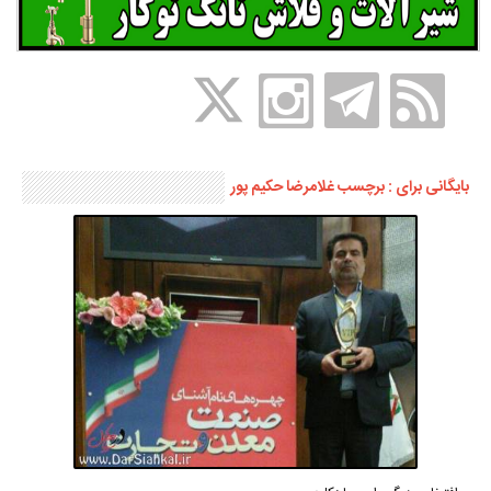
بایگانی برای : برچسب غلامرضا حکیم پور