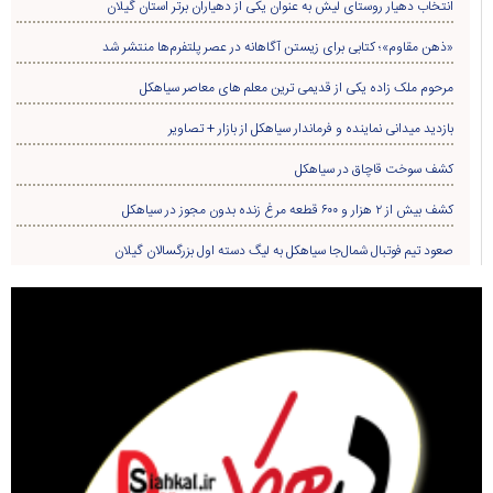
انتخاب دهیار روستای لیش به عنوان یکی از دهیاران برتر استان گیلان
«ذهن مقاوم»؛ کتابی برای زیستن آگاهانه در عصر پلتفرم‌ها منتشر شد
مرحوم ملک زاده یکی از قدیمی ترین معلم های معاصر سیاهکل
بازدید میدانی نماینده و فرماندار سیاهکل از بازار + تصاویر
کشف سوخت قاچاق در سياهکل
کشف بیش از ۲ هزار و ۶۰۰ قطعه مرغ زنده بدون مجوز در سیاهکل
صعود تیم فوتبال شمال‌جا‌ سیاهکل به لیگ دسته اول بزرگسالان گیلان