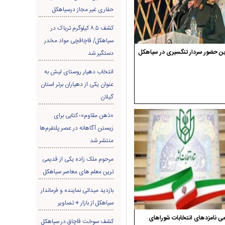
حفاری غير مجاز درسیاهکل
کشف ۸.۵ کیلوگرم تریاک در
سیاهکل/ قاچاقچی مواد مخدر
ن حضور سردار تنگسیری در سیاهکل
دستگیر شد
انتخاب دهیار روستای لیش به
عنوان یکی از دهیاران برتر استان
گیلان
«ذهن مقاوم»؛ کتابی برای
زیستن آگاهانه در عصر پلتفرم‌ها
منتشر شد
مرحوم ملک زاده یکی از قدیمی
ترین معلم های معاصر سیاهکل
بازدید میدانی نماینده و فرماندار
سیاهکل از بازار + تصاویر
ی نامزدهای انتخابات شوراهای
کشف سوخت قاچاق در سياهکل