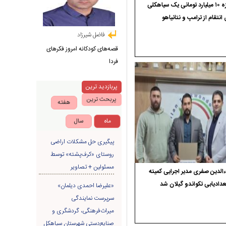
جایزه ۱۰ میلیارد تومانی یک سیاهکلی
 انتقام از ترامپ و نتانیاهو
فاضل شیرزاد
قصه‌های کودکانه امروز فکرهای
فردا
پربازدید ترین
پربحث ترین
هفته
ماه
سال
پیگیری حل مشکلات اراضی
روستای «کرف‌پشته» توسط
مسئولین + تصاویر
الدین صفری مدیر اجرایی کمیته
دادیابی تکواندو گیلان شد
«علیرضا احمدی دیلمان»
سرپرست نمایندگی
میراث‌فرهنگی، گردشگری و
صنایع‌دستی شهرستان سیاهکل