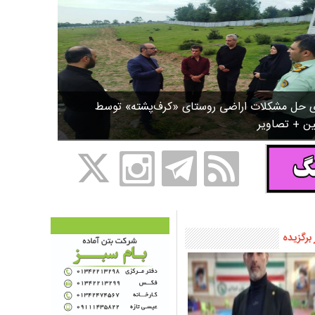
ی حل مشکلات اراضی روستای «کرف‌پشته» توسط
ین + تصاویر
 برگزیده