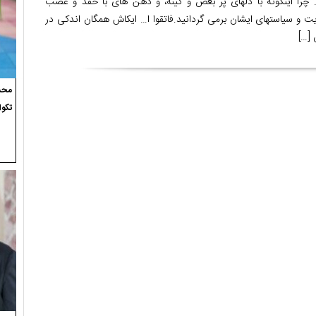
ا… چرا اینگونه با دلهای پر بغض و کینه، و دهن های با حقد و غضب
 و سیاستهای ایشان برمی گردانید.فاتقوا ا… ایکاش همگان اندکی در
[…]
محسن
تکوا