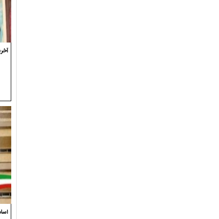
آخری
اسام