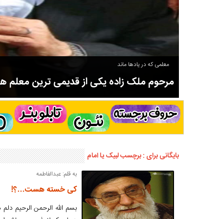
معلمی که در یادها ماند
مرحوم ملک زاده یکی از قدیمی ترین معلم 
سوادآموزی و عضو موسس مدرسه اورنگ سیاهکل نیز بود و در سال ۱۳۵۸ بازنشست شد.
بایگانی برای : برچسب لبیک یا امام
به قلم: عبدالفاطمه
کی خسته هست…؟!
بسم الله الرحمن الرحیم دلم د