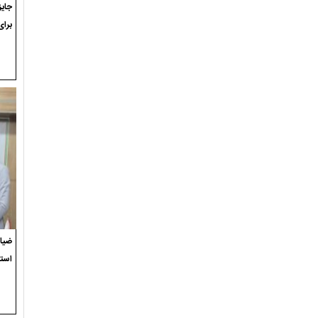
برای
ضیاء
استع