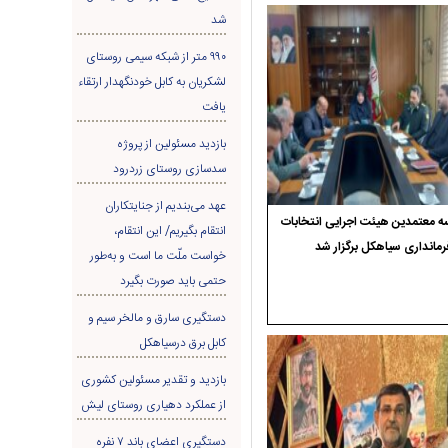
شد
۹۹۰ متر از شبکه سیمی روستای
لشکریان به کابل خودنگهدار ارتقاء
یافت
بازدید مسئولین از پروژه
سدسازی روستای زردرود
عهد می‌بندیم از جنایتکاران
 معتمدین هیئت اجرایی انتخابات
انتقام بگیریم/ این انتقام،
رمانداری سیاهکل برگزار شد
خواست ملّت ما است و به‌طور
حتمی باید صورت بگیرد
دستگیری سارق و مالخر سیم و
کابل برق درسیاهکل
بازدید و تقدیر مسئولین کشوری
از عملکرد دهیاری روستای لیش
دستگیری اعضای باند ۷ نفره