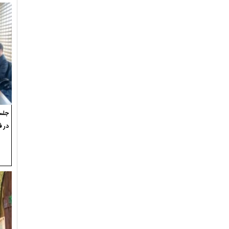
جلسه
در ف