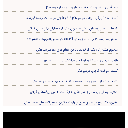
دستگیری اعضای باند ۷ نفره حفاری غير مجاز درسیاهکل
کشف ۸.۵ کیلوگرم تریاک در سیاهکل/ قاچاقچی مواد مخدر دستگیر شد
انتخاب دهیار روستای لیش به عنوان یکی از دهیاران برتر استان گیلان
«ذهن مقاوم»؛ کتابی برای زیستن آگاهانه در عصر پلتفرم‌ها منتشر شد
مرحوم ملک زاده یکی از قدیمی ترین معلم های معاصر سیاهکل
بازدید میدانی نماینده و فرماندار سیاهکل از بازار + تصاویر
کشف سوخت قاچاق در سياهکل
کشف بیش از ۲ هزار و ۶۰۰ قطعه مرغ زنده بدون مجوز در سیاهکل
صعود تیم فوتبال شمال‌جا‌ سیاهکل به لیگ دسته اول بزرگسالان گیلان
ضرورت تسریع در اجرای طرح چهاربانده کردن محور لاهیجان به سیاهکل