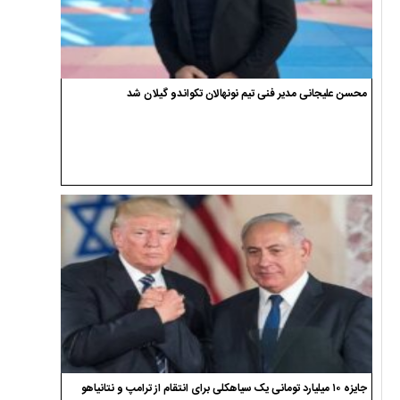
محسن علیجانی مدیر فنی تیم نونهالان تکواندو گیلان شد
جایزه ۱۰ میلیارد تومانی یک سیاهکلی برای انتقام از ترامپ و نتانیاهو