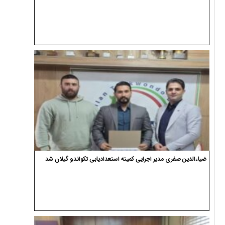
ضیاءالدین صفری مدیر اجرایی کمیته استعدادیابی تکواندو گیلان شد