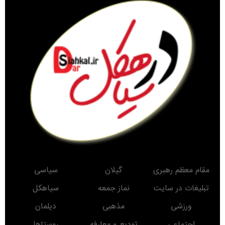
مقام معظم رهبری
گیلان
سیاسی
تبلیغات در سایت
نماز جمعه
سیاهکل
ورزشی
مذهبی
دیلمان
اجتماعی
تودیع و معارفه
روستاها