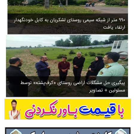
۳
روستاها
۵
ورزشی
۸
۹۹۰ متر از شبکه سیمی روستای لشکریان به کابل خودنگهدار
سیاسی
ب
ارتقاء یافت
ا
چندرسانه ای
ز
مسیر گردشگری دیلمان
ن
درباره ما
ش
س
ت
ش
پیگیری حل مشکلات اراضی روستای «کرف‌پشته» توسط
د
مسئولین + تصاویر
.