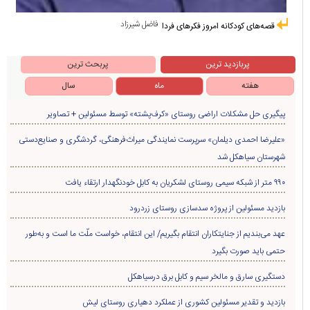
فاضل شیرزاد
قصه‌های کودکانه امروز فکرهای فردا
پربازدید ترین
پربحث ترین
هفته
ماه
سال
پیگیری حل مشکلات اراضی روستای «کرف‌پشته» توسط مسئولین + تصاویر
«علیرضا احمدی دیلمان» سرپرست نمایندگی میراث‌فرهنگی، گردشگری و صنایع‌دستی
شهرستان سیاهکل شد
۹۹۰ متر از شبکه سیمی روستای لشکریان به کابل خودنگهدار ارتقاء یافت
بازدید مسئولین از پروژه سدسازی روستای زردرود
عهد می‌بندیم از جنایتکاران انتقام بگیریم/ این انتقام، خواست ملّت ما است و به‌طور
حتمی باید صورت بگیرد
دستگیری سارق و مالخر سیم و کابل برق درسیاهکل
بازدید و تقدیر مسئولین کشوری از عملکرد دهیاری روستای لیش