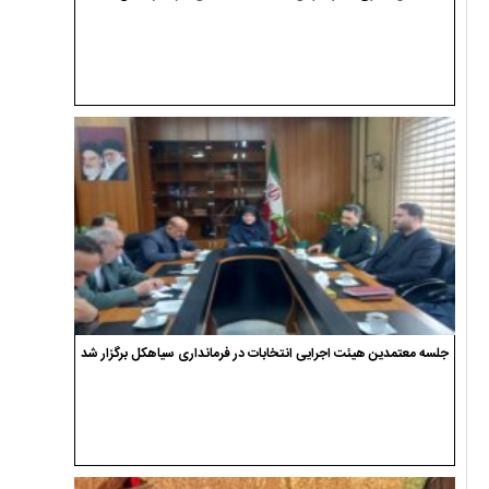
جلسه معتمدین هیئت اجرایی انتخابات در فرمانداری سیاهکل برگزار شد