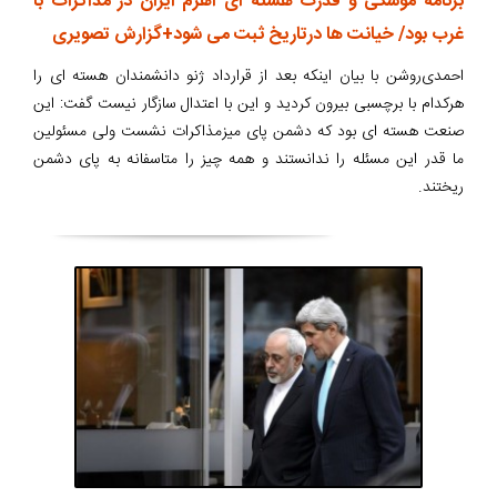
برنامه موشکی و قدرت هسته ای اهرم ایران در مذاکرات با
غرب بود/ خیانت ها درتاریخ ثبت می شود+گزارش تصویری
احمدی‌روشن با بیان اینکه بعد از قرارداد ژنو دانشمندان هسته ای را
هرکدام با برچسبی بیرون کردید و این با اعتدال سازگار نیست گفت: این
صنعت هسته ای بود که دشمن پای میزمذاکرات نشست ولی مسئولین
ما قدر این مسئله را ندانستند و همه چیز را متاسفانه به پای دشمن
ریختند.