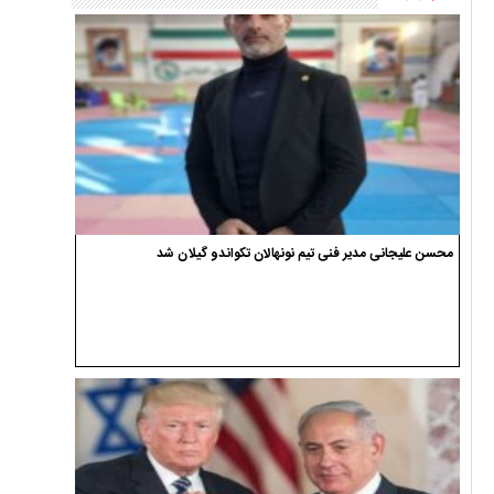
محسن علیجانی مدیر فنی تیم نونهالان تکواندو گیلان شد