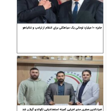
جایزه ۱۰ میلیارد تومانی یک سیاهکلی برای انتقام از ترامپ و نتانیاهو
ضیاءالدین صفری مدیر اجرایی کمیته استعدادیابی تکواندو گیلان شد