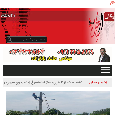
ی
ا
ه
ک
ل
ن
ی
ز
ب
و
د
و
د
صفحه اصلی
آخرین اخبار :
کشف بیش از ۲ هزار و ۶۰۰ قطعه مرغ زنده بدون مجوز در
ر
تبلیغات در سایت
سیاهکل
س
گیلان
ا
سیاهکل
ل
۱
دیلمان