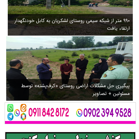
۳
روستاها
۵
ورزشی
۸
۹۹۰ متر از شبکه سیمی روستای لشکریان به کابل خودنگهدار
سیاسی
ب
ارتقاء یافت
ا
چندرسانه ای
ز
مسیر گردشگری دیلمان
ن
درباره ما
ش
س
ت
ش
پیگیری حل مشکلات اراضی روستای «کرف‌پشته» توسط
د
مسئولین + تصاویر
.