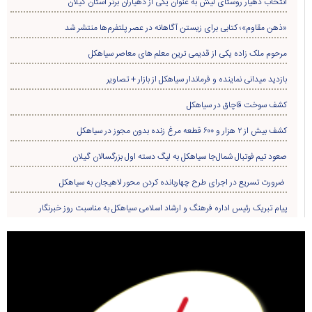
انتخاب دهیار روستای لیش به عنوان یکی از دهیاران برتر استان گیلان
«ذهن مقاوم»؛ کتابی برای زیستن آگاهانه در عصر پلتفرم‌ها منتشر شد
مرحوم ملک زاده یکی از قدیمی ترین معلم های معاصر سیاهکل
بازدید میدانی نماینده و فرماندار سیاهکل از بازار + تصاویر
کشف سوخت قاچاق در سياهکل
کشف بیش از ۲ هزار و ۶۰۰ قطعه مرغ زنده بدون مجوز در سیاهکل
صعود تیم فوتبال شمال‌جا‌ سیاهکل به لیگ دسته اول بزرگسالان گیلان
ضرورت تسریع در اجرای طرح چهاربانده کردن محور لاهیجان به سیاهکل
پیام تبریک رئیس اداره فرهنگ و ارشاد اسلامی سیاهکل به مناسبت روز خبرنگار