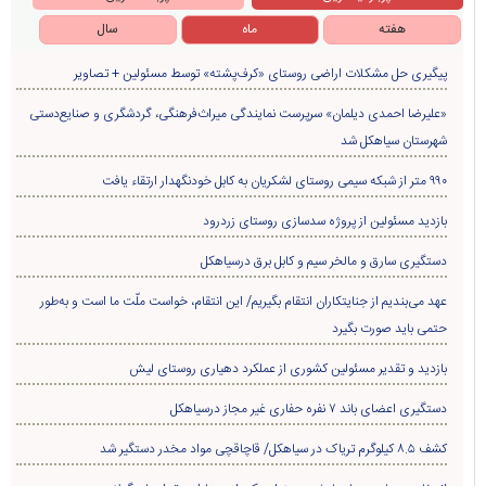
هفته
ماه
سال
پیگیری حل مشکلات اراضی روستای «کرف‌پشته» توسط مسئولین + تصاویر
«علیرضا احمدی دیلمان» سرپرست نمایندگی میراث‌فرهنگی، گردشگری و صنایع‌دستی
شهرستان سیاهکل شد
۹۹۰ متر از شبکه سیمی روستای لشکریان به کابل خودنگهدار ارتقاء یافت
بازدید مسئولین از پروژه سدسازی روستای زردرود
دستگیری سارق و مالخر سیم و کابل برق درسیاهکل
عهد می‌بندیم از جنایتکاران انتقام بگیریم/ این انتقام، خواست ملّت ما است و به‌طور
حتمی باید صورت بگیرد
بازدید و تقدیر مسئولین کشوری از عملکرد دهیاری روستای لیش
دستگیری اعضای باند ۷ نفره حفاری غير مجاز درسیاهکل
کشف ۸.۵ کیلوگرم تریاک در سیاهکل/ قاچاقچی مواد مخدر دستگیر شد