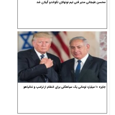
محسن علیجانی مدیر فنی تیم نونهالان تکواندو گیلان شد
جایزه ۱۰ میلیارد تومانی یک سیاهکلی برای انتقام از ترامپ و نتانیاهو