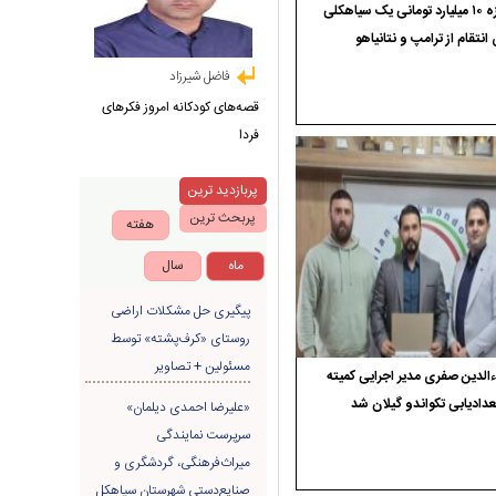
جایزه ۱۰ میلیارد تومانی یک سیاهکلی
 انتقام از ترامپ و نتانیاهو
فاضل شیرزاد
قصه‌های کودکانه امروز فکرهای
فردا
پربازدید ترین
پربحث ترین
هفته
ماه
سال
پیگیری حل مشکلات اراضی
روستای «کرف‌پشته» توسط
مسئولین + تصاویر
الدین صفری مدیر اجرایی کمیته
دادیابی تکواندو گیلان شد
«علیرضا احمدی دیلمان»
سرپرست نمایندگی
میراث‌فرهنگی، گردشگری و
صنایع‌دستی شهرستان سیاهکل