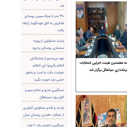
شد
۹۹۰ متر از شبکه سیمی روستای
لشکریان به کابل خودنگهدار ارتقاء
یافت
بازدید مسئولین از پروژه
سدسازی روستای زردرود
عهد می‌بندیم از جنایتکاران
 معتمدین هیئت اجرایی انتخابات
انتقام بگیریم/ این انتقام،
رمانداری سیاهکل برگزار شد
خواست ملّت ما است و به‌طور
حتمی باید صورت بگیرد
دستگیری سارق و مالخر سیم و
کابل برق درسیاهکل
بازدید و تقدیر مسئولین کشوری
از عملکرد دهیاری روستای لیش
دستگیری اعضای باند ۷ نفره