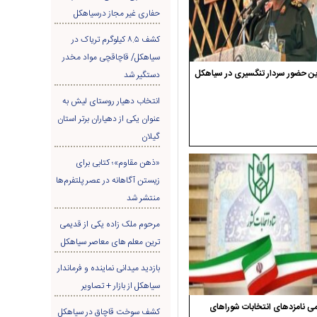
حفاری غير مجاز درسیاهکل
کشف ۸.۵ کیلوگرم تریاک در
سیاهکل/ قاچاقچی مواد مخدر
ن حضور سردار تنگسیری در سیاهکل
دستگیر شد
انتخاب دهیار روستای لیش به
عنوان یکی از دهیاران برتر استان
گیلان
«ذهن مقاوم»؛ کتابی برای
زیستن آگاهانه در عصر پلتفرم‌ها
منتشر شد
مرحوم ملک زاده یکی از قدیمی
ترین معلم های معاصر سیاهکل
بازدید میدانی نماینده و فرماندار
سیاهکل از بازار + تصاویر
ی نامزدهای انتخابات شوراهای
کشف سوخت قاچاق در سياهکل