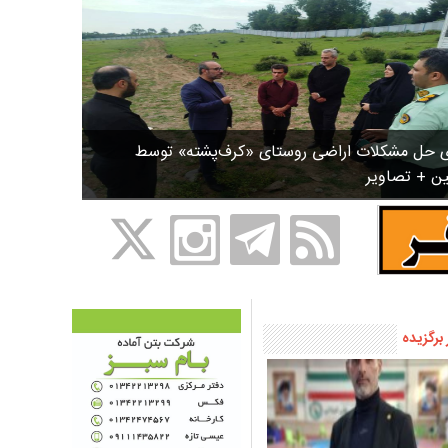
ی حل مشکلات اراضی روستای «کرف‌پشته» توسط
ین + تصاویر
 برگزیده