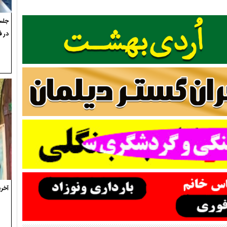
جلسه
در ف
آخری