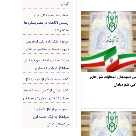
گیلان
«ذهن مقاوم»؛ کتابی برای
زیستن آگاهانه در عصر پلتفرم‌ها
منتشر شد
مرحوم ملک زاده یکی از قدیمی
ترین معلم های معاصر سیاهکل
بازدید میدانی نماینده و فرماندار
سیاهکل از بازار + تصاویر
ی نامزدهای انتخابات شوراهای
کشف سوخت قاچاق در سياهکل
می شهر دیلمان
کشف بیش از ۲ هزار و ۶۰۰ قطعه
مرغ زنده بدون مجوز در سیاهکل
صعود تیم فوتبال شمال‌جا‌
سیاهکل به لیگ دسته اول
بزرگسالان گیلان