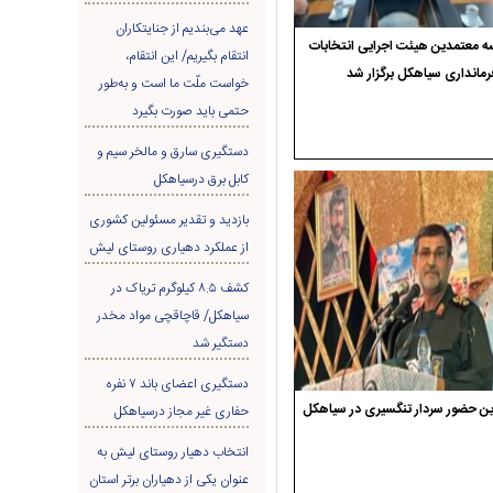
عهد می‌بندیم از جنایتکاران
 معتمدین هیئت اجرایی انتخابات
انتقام بگیریم/ این انتقام،
رمانداری سیاهکل برگزار شد
خواست ملّت ما است و به‌طور
حتمی باید صورت بگیرد
دستگیری سارق و مالخر سیم و
کابل برق درسیاهکل
بازدید و تقدیر مسئولین کشوری
از عملکرد دهیاری روستای لیش
کشف ۸.۵ کیلوگرم تریاک در
سیاهکل/ قاچاقچی مواد مخدر
دستگیر شد
دستگیری اعضای باند ۷ نفره
ن حضور سردار تنگسیری در سیاهکل
حفاری غير مجاز درسیاهکل
انتخاب دهیار روستای لیش به
عنوان یکی از دهیاران برتر استان