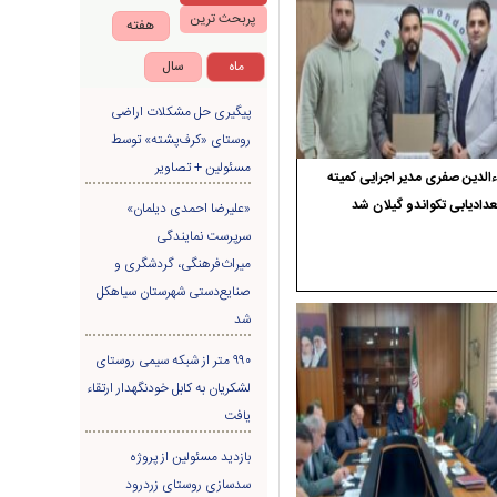
پربحث ترین
هفته
ماه
سال
پیگیری حل مشکلات اراضی
روستای «کرف‌پشته» توسط
مسئولین + تصاویر
الدین صفری مدیر اجرایی کمیته
دادیابی تکواندو گیلان شد
«علیرضا احمدی دیلمان»
سرپرست نمایندگی
میراث‌فرهنگی، گردشگری و
صنایع‌دستی شهرستان سیاهکل
شد
۹۹۰ متر از شبکه سیمی روستای
لشکریان به کابل خودنگهدار ارتقاء
یافت
بازدید مسئولین از پروژه
سدسازی روستای زردرود