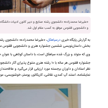
«علیرضا محمدزاده» دانشجوی رشته صنایع و دبیر کانون ادبیات دانشگ
و دانشجویی ققنوس موفق به کسب مقام اول شد.
به گزارش پایگاه خبری
درسیاهکل
، «علیرضا محمدزاده» دانشجوی رشته 
بخش داستان‌نویسی ششمین جشنواره هنری و دانشجویی ققنوس مو
وی که متولد و بزرگ شده سیاهکل است، با داستان کوتاهی با عنوان «ق
جشنواره ققنوس هر ساله با ۱۰ رشته هنری متنوع پذ
نظر استادان و داوران برجسته مورد ارزیابی قرار می‌گیرد و علاقه‌مندان 
نمایشنامه، استند آپ کمدی، نقاشی، کاریکاتور، پوستر، خوشنویسی، مو