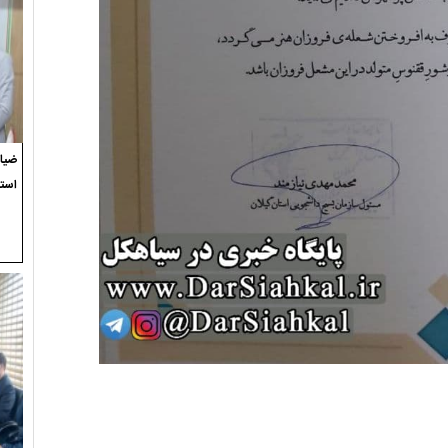
ضیاء
استع